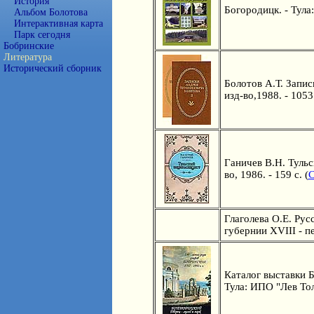
История
Богородицк. - Тула:
Альбом Болотова
Интерактивная карта
Парк сегодня
Бобринские
Литература
Исторический сборник
Болотов А.Т. Запис
изд-во,1988. - 1053
Ганичев В.Н. Тульс
во, 1986. - 159 с. (
С
Глаголева О.Е. Рус
губернии XVIII - п
Каталог выставки Б
Тула: ИПО "Лев Толс