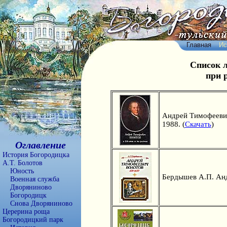
Главная
Ис
Список 
при 
Андрей Тимофеевич 
1988. (
Скачать
)
Оглавление
История Богородицка
А.Т. Болотов
Юность
Бердышев А.П. Андр
Военная служба
Дворяниново
Богородицк
Снова Дворяниново
Церерина роща
Богородицкий парк