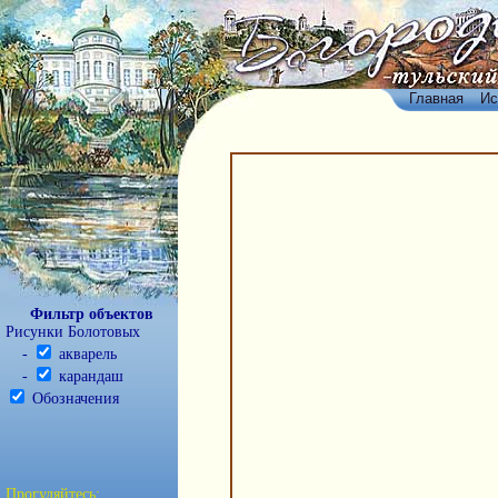
Главная
Ис
Фильтр объектов
Рисунки Болотовых
-
акварель
-
карандаш
Обозначения
Прогуляйтесь: