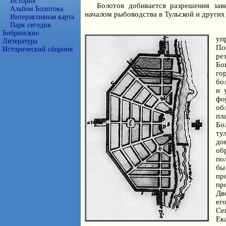
История
Болотов добивается разрешения зав
Альбом Болотова
началом рыбоводства в Тульской и других
Интерактивная карта
Парк сегодня
Бобринские
уп
Литература
По
Исторический сборник
ре
Бо
го
бо
и 
фо
об
пл
Бо
ту
до
об
по
бы
пр
пр
Дв
ег
Се
Ек