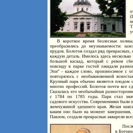
о
(
м
Т
у
В короткое время безлесные холмы
преобразились до неузнаваемости: зазе
прудов. Болотов создал ряд прекрасных,
каждую деталь. Имелось здесь несколько
большой каскад, который с ревом сбе
повсюду в парке гостей ожидали разно
Эхи" - каждое слово, произносимое с о
повторялось с необыкновенной ясность
Крупный парк обычно является плодом с
многих профессий. Болотов почти все сд
Сказалась его необычайная разносторонно
с 1784 по 1785 годы. Парк стал знач
садового искусства. Современники были о
жемчужиной здешнего края. Желая навсе
каким оно было на момент завершения,
Павлом, создали прекрасные акварели вс
Посл
в Богоро