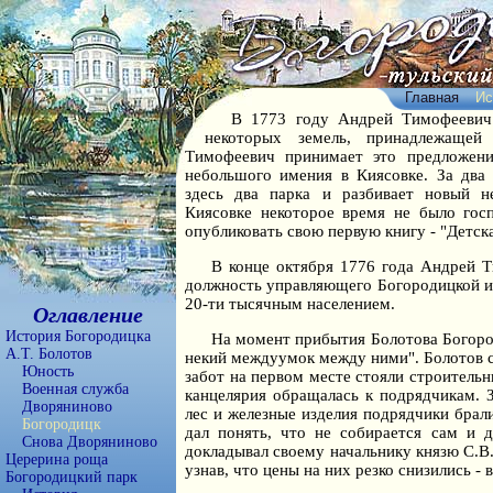
Главная
Ис
В 1773 году Андрей Тимофеевич
некоторых земель, принадлежащей
Тимофеевич принимает это предложен
небольшого имения в Киясовке. За два
здесь два парка и разбивает новый н
Киясовке некоторое время не было госп
опубликовать свою первую книгу - "Детск
В конце октября 1776 года Андрей Т
должность управляющего Богородицкой и 
20-ти тысячным населением.
Оглавление
История Богородицка
На момент прибытия Болотова Богороди
А.Т. Болотов
некий междуумок между ними". Болотов ср
Юность
забот на первом месте стояли строитель
Военная служба
канцелярия обращалась к подрядчикам. 
Дворяниново
лес и железные изделия подрядчики брал
Богородицк
дал понять, что не собирается сам и д
Снова Дворяниново
докладывал своему начальнику князю С.В.
Церерина роща
узнав, что цены на них резко снизились 
Богородицкий парк