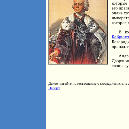
которые
его враг
очень хо
императ
которое 
В ко
Бобринск
Богород
принадле
Андр
Дворянин
свою слу
Далее читайте повествование о последнем этапе 
Наверх