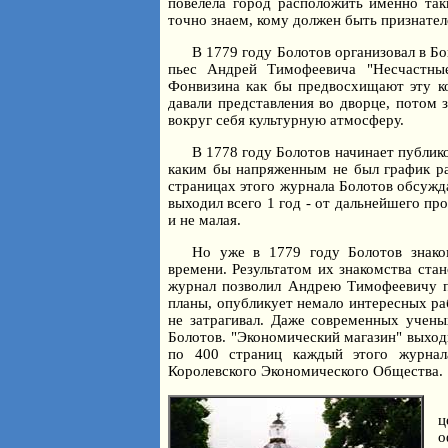
повелела город расположить именно та
точно знаем, кому должен быть признател
В 1779 году Болотов организовал в Бо
пьес Андрей Тимофеевича "Несчастные
Фонвизина как бы предвосхищают эту ко
давали представления во дворце, потом 
вокруг себя культурную атмосферу.
В 1778 году Болотов начинает публик
каким бы напряженным не был график ра
страницах этого журнала Болотов обсужда
выходил всего 1 год - от дальнейшего пр
и не малая.
Но уже в 1779 году Болотов знако
времени. Результатом их знакомства ста
журнал позволил Андрею Тимофеевичу по
планы, опубликует немало интересных раб
не затрагивал. Даже современных учены
Болотов. "Экономический магазин" выходи
по 400 страниц каждый этого журнал
Королевского Экономического Общества.
ц
о