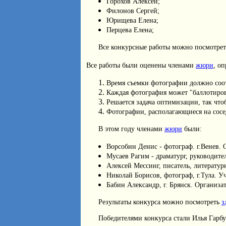
Горохов Алексей;
Филонов Сергей;
Юрищева Елена;
Перцева Елена;
Все конкурсные работы можно посмотре
Все работы были оценены членами
жюри
, о
Время съемки фотографии должно соот
Каждая фотография может "баллотироват
Решается задача оптимизации, так чт
Фотографии, располагающиеся на сосе
В этом году членами
жюри
были:
Ворсобин Денис - фотограф. г.Венев. 
Мусаев Рагим - драматург, руководите
Алексей Мессинг, писатель, литератур
Николай Борисов, фотограф, г.Тула. У
Бабин Александр, г. Брянск. Организа
Результаты конкурса можно посмотреть
з
Победителями конкурса стали Илья Гарбуз