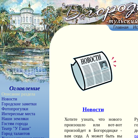
Главная
Ис
Оглавление
Описание раздела
Новости
Городские заметки
Новости
Фотопрогулки
Интересные места
Наши земляки
Хотите узнать, что нового
Р
Гостям города
произошло или вот-вот
г
Театр "У Гаши"
произойдет в Богородицке -
д
Город талантов
вам сюда. А может быть вы
ра