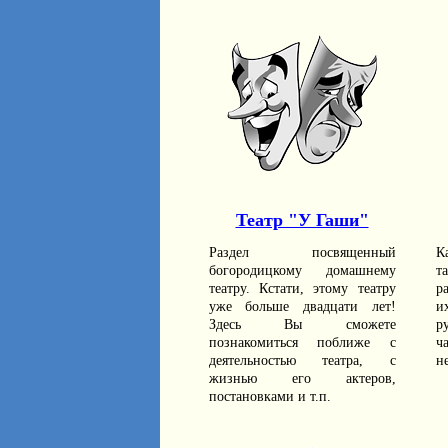
Театр "У Гаши"
Раздел посвященный
К
богородицкому домашнему
т
театру. Кстати, этому театру
р
уже больше двадцати лет!
и
Здесь Вы сможете
р
познакомиться поближе с
ч
деятельностью театра, с
н
жизнью его актеров,
постановками и т.п.