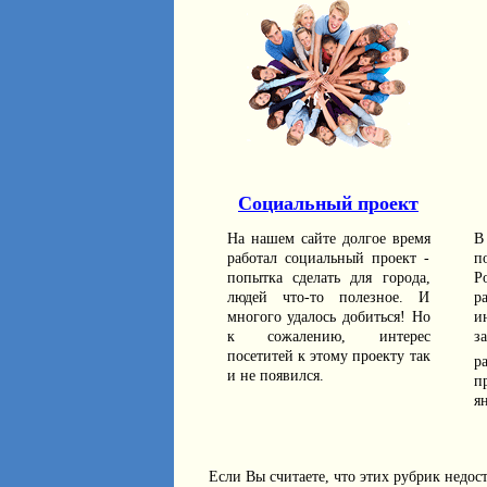
Социальный проект
На нашем сайте долгое время
В
работал социальный проект -
п
попытка сделать для города,
Р
людей что-то полезное. И
р
многого удалось добиться! Но
и
к сожалению, интерес
з
посетитей к этому проекту так
р
и не появился.
п
ян
Если Вы считаете, что этих рубрик недос