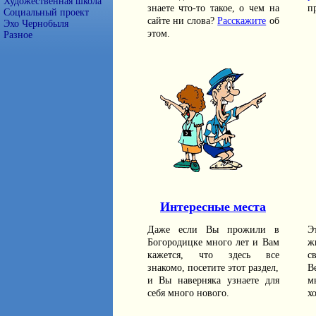
Художественная школа
знаете что-то такое, о чем на
п
Социальный проект
сайте ни слова?
Расскажите
об
Эхо Чернобыля
этом.
Разное
Интересные места
Даже если Вы прожили в
Э
Богородицке много лет и Вам
ж
кажется, что здесь все
с
знакомо, посетите этот раздел,
В
и Вы наверняка узнаете для
м
себя много нового.
х