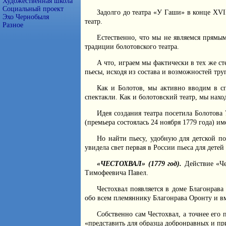
Художественная школа
Социальный проект
Задолго до театра «У Гаши» в конце XV
Эхо Чернобыля
театр.
Разное
Естественно, что мы не являемся прямым
традиции болотовского театра.
А что, играем мы фактически в тех же ст
пьесы, исходя из состава и возможностей тру
Как и Болотов, мы активно вводим в с
спектакли. Как и болотовский театр, мы нахо
Идея создания театра посетила Болотова
(премьера состоялась 24 ноября 1779 года) и
Но найти пьесу, удобную для детской по
увидела свет первая в России пьеса для детей
«ЧЕСТОХВАЛ» (1779 год).
Действие «Че
Тимофеевича Павел.
Честохвал появляется в доме Благонрава
обо всем племяннику Благонрава Оронту и вм
Собственно сам Честохвал, а точнее его
«представить для образца добронравных и пр