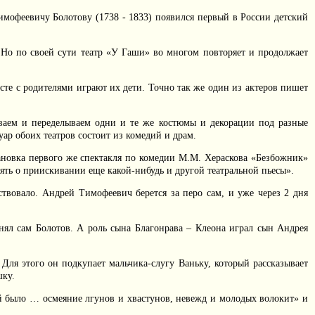
мофеевичу Болотову (1738 - 1833) появился первый в России детский
. Но по своей сути театр «У Гаши» во многом повторяет и продолжает
есте с родителями играют их дети. Точно так же один из актеров пишет
ваем и переделываем одни и те же костюмы и декорации под разные
ар обоих театров состоит из комедий и драм.
тановка первого же спектакля по комедии М.М. Хераскова «Безбожник»
лять о приискивании еще какой-нибудь и другой театральной пьесы».
ествовало. Андрей Тимофеевич берется за перо сам, и уже через 2 дня
лнял сам Болотов. А роль сына Благонрава – Клеона играл сын Андрея
Для этого он подкупает мальчика-слугу Ваньку, который рассказывает
шку.
ой было … осмеяние лгунов и хвастунов, невежд и молодых волокит» и