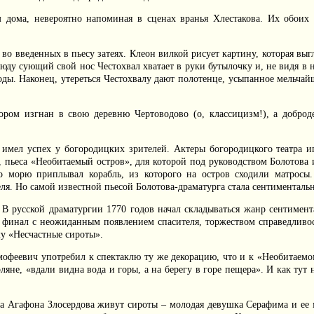
м дома, невероятно напоминая в сценах вранья Хлестакова. Их обоих
во введенных в пьесу затеях. Клеон вилкой рисует картину, которая вы
сюду сующий свой нос Честохвал хватает в руки бутылочку и, не видя в 
воды. Наконец, утереться Честохвалу дают полотенце, усыпанное мельч
ором изгнан в свою деревню Чертоводово (о, классицизм!), а доброд
 имел успех у богородицких зрителей. Актеры богородицкого театра иг
р, пьеса «Необитаемый остров», для которой под руководством Болотова 
о морю приплывал корабль, из которого на остров сходили матросы.
. Но самой известной пьесой Болотова-драматурга стала сентиментальн
.
В русской драматургии 1770 годов начал складываться жанр сентимент
 финал с неожиданным появлением спасителя, торжеством справедливост
му «Несчастные сироты».
феевич употребил к спектаклю ту же декорацию, что и к «Необитаемом
оляне, «вдали видна вода и горы, а на берегу в горе пещера». И как т
а Агафона Злосердова живут сироты – молодая девушка Серафима и ее м