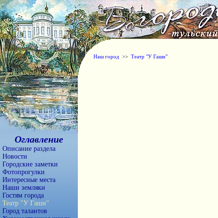
Наш город
>>
Театр "У Гаши"
Оглавление
Описание раздела
Новости
Городские заметки
Фотопрогулки
Интересные места
Наши земляки
Гостям города
Театр "У Гаши"
Город талантов