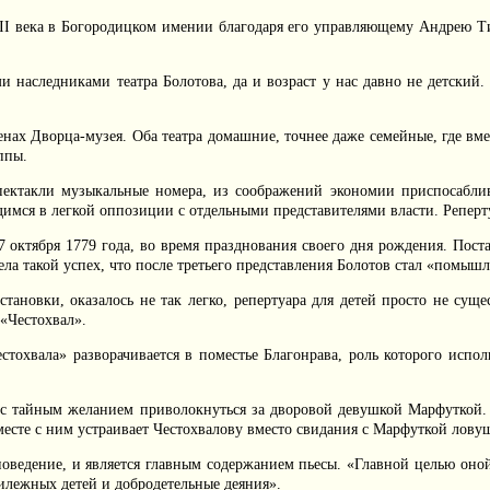
III века в Богородицком имении благодаря его управляющему Андрею Ти
и наследниками театра Болотова, да и возраст у нас давно не детский
енах Дворца-музея. Оба театра домашние, точнее даже семейные, где вм
ппы.
пектакли музыкальные номера, из соображений экономии приспосабли
димся в легкой оппозиции с отдельными представителями власти. Реперту
 7 октября 1779 года, во время празднования своего дня рождения. Пос
мела такой успех, что после третьего представления Болотов стал «помыш
становки, оказалось не так легко, репертуара для детей просто не сущ
 «Честохвал».
стохвала» разворачивается в поместье Благонрава, роль которого испо
 с тайным желанием приволокнуться за дворовой девушкой Марфуткой. 
есте с ним устраивает Честохвалову вместо свидания с Марфуткой лову
 поведение, и является главным содержанием пьесы. «Главной целью он
илежных детей и добродетельные деяния».