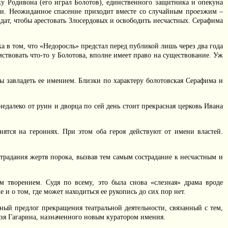
у Родивона (его играл Болотов), единственного защитника и опекуна
ями. Неожиданное спасение приходит вместе со случайным проезжим –
дат, чтобы арестовать Злосердовых и освободить несчастных. Серафима
а в том, что «Недоросль» предстал перед публикой лишь через два года
ствовать что-то у Болотова, вполне имеет право на существование. Уж
ы завладеть ее имением. Близки по характеру болотовская Серафима и
недалеко от руин и дворца по сей день стоит прекрасная церковь Ивана
нятся на героинях. При этом оба героя действуют от имени властей.
страдания жертв порока, вызвав тем самым сострадание к несчастным и
м творением. Судя по всему, это была снова «слезная» драма вроде
 и о том, где может находиться ее рукопись до сих пор нет.
ный предлог прекращения театральной деятельности, связанный с тем,
язя Гагарина, назначенного новым куратором имения.