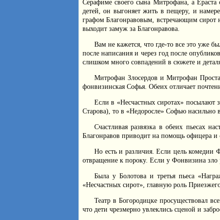
Серафиме своего сына Митрофана, а Ераста 
детей, он выгоняет жить в пещеру, и намер
графом Благонравовым, встречающим сирот на
выходит замуж за Благонравова.
Вам не кажется, что где-то все это уже 
после написания и через год после опублико
слишком много совпадений в сюжете и детал
Митрофан Злосердов и Митрофан Простако
фонвизинская Софья. Обеих отличает почтен
Если в «Несчастных сиротах» посылают за
Старова), то в «Недоросле» Софью насильно в
Счастливая развязка в обеих пьесах на
Благонравов приводит на помощь офицера и 
Но есть и различия. Если цель комедии Ф
отвращение к пороку. Если у Фонвизина зло 
Была у Болотова и третья пьеса «Награ
«Несчастных сирот», главную роль Приезжего 
Театр в Богородицке просуществовал все
что дети чрезмерно увлеклись сценой и забр