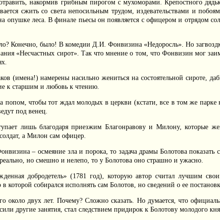
отравить, накормив грибным пирогом с мухоморами. Крепостного дядьк
евается сжить со света непосильным трудом, издевательствами и побо
 опушке леса. В финале пьесы он появляется с офицером и отрядом сол
было? Конечно, было! В комедии Д.И. Фонвизина «Недоросль». Но загвоздк
вания «Несчастных сирот». Так что мнение о том, что Фонвизин мог заим
ях.
в (имена!) намерены насильно жениться на состоятельной сироте, даб
ие к старшим и любовь к чтению.
 попом, чтобы тот ждал молодых в церкви (кстати, все в том же парке 
едут под венец.
ступает лишь благодаря приезжим Благонравову и Милону, которые же
солдат, а Милон сам офицер.
онвизина – осмеяние зла и порока, то задача драмы Болотова показать 
реально, но смешно и нелепо, то у Болотова оно страшно и ужасно.
жденная добродетель» (1781 год), которую автор считал лучшим свои
в которой собирался исполнять сам Болотов, но сведений о ее постановке
го около двух лет. Почему? Сложно сказать. Но думается, что официаль
осили другие занятия, стал следствием придирок к Болотову молодого кн