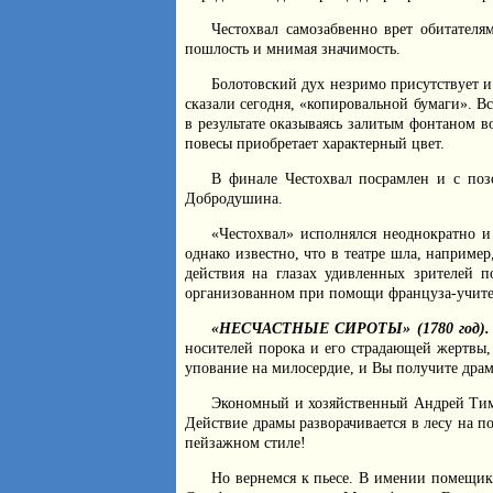
Честохвал самозабвенно врет обитателя
пошлость и мнимая значимость.
Болотовский дух незримо присутствует и 
сказали сегодня, «копировальной бумаги». В
в результате оказываясь залитым фонтаном 
повесы приобретает характерный цвет.
В финале Честохвал посрамлен и с поз
Добродушина.
«Честохвал» исполнялся неоднократно и
однако известно, что в театре шла, наприме
действия на глазах удивленных зрителей п
организованном при помощи француза-учителя
«НЕСЧАСТНЫЕ СИРОТЫ» (1780 год)
носителей порока и его страдающей жертвы,
упование на милосердие, и Вы получите дра
Экономный и хозяйственный Андрей Тимо
Действие драмы разворачивается в лесу на п
пейзажном стиле!
Но вернемся к пьесе. В имении помещик