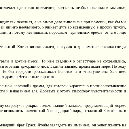
 отличает один тип поведения, «легкость необыкновенная в мыслях»,
глядит как печатная, а на самом деле выполнена при помощи, как бы мы
ней ничего необычного, начинает дуть во вставленную в пробку трубку,
айшим, а потому невидимым, порошком чернильных орехов, отчего лицо
етельный Клеон вознагражден, получив в дар имение старика-соседа
рали и другие пьесы. Точные сведения о репертуаре не сохранились,
изготовили декорацию леса. Задний занавес представлял море. По ходу
 Не без гордости рассказывает Болотов и о «пастушечьем балетце»,
ая драма «Несчастные сироты».
альной «слезной» драмы, для которой характерно противопоставление
и и наказанием зла. Добавьте к этому атмосферу чувствительности и
у острову», прикрыв только «задний занавес, представляющий море».
ут не вспомнить знаменитый богородицкий парк, созданный Болотовым в
ладший брат Ераст. Чтобы завладеть их имением, он хочет женить на