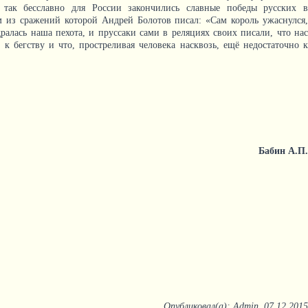
 так бесславно для России закончились славные победы русских в
м из сражений которой Андрей Болотов писал: «Сам король ужаснулся,
ралась наша пехота, и пруссаки сами в реляциях своих писали, что нас
 к бегству и что, простреливая человека насквозь, ещё недостаточно к
Бабин А.П.
Опубликовал(а): Admin, 07.12.2015