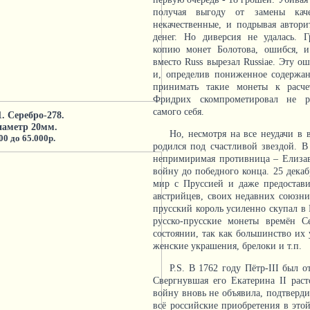
получая выгоду от замены кач
некачественные, и подрывая автор
денег. Но диверсия не удалась. Г
копию монет Болотова, ошибся, и
вместо Russ вырезал Russiae. Эту о
и, определив пониженное содержан
принимать такие монеты к расче
Фридрих скомпрометировал не р
самого себя.
1. Серебро-278.
диаметр 20мм.
Но, несмотря на все неудачи в 
00 до 65.000р.
родился под счастливой звездой. В
непримиримая противница – Елизаве
войну до победного конца. 25 декаб
мир с Пруссией и даже предостав
австрийцев, своих недавних союзн
прусский король усиленно скупал в
русско-прусские монеты времён С
состоянии, так как большинство их 
женские украшения, брелоки и т.п.
P.S. В 1762 году Пётр-III был 
Свергнувшая его Екатерина II рас
войну вновь не объявила, подтверди
всё российские приобретения в этой