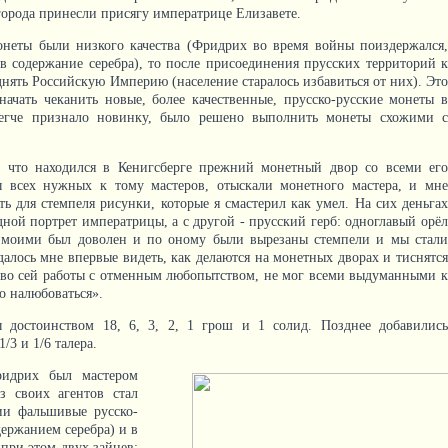
орода принесли присягу императрице Елизавете.
онеты были низкого качества (Фридрих во время войны поиздержался,
в содержание серебра), то после присоединения прусских территорий к
нять Российскую Империю (население старалось избавиться от них). Это
ачать чеканить новые, более качественные, прусско-русские монеты в
легче признало новинку, было решено выполнить монеты схожими с
, что находился в Кенигсберге прежний монетный двор со всеми его
ы всех нужных к тому мастеров, отыскали монетного мастера, и мне
ть для стемпеля рисунки, которые я смастерил как умел. На сих деньгах
ной портрет императрицы, а с другой - прусский герб: одноглавый орёл
и моими был доволен и по оному были вырезаны стемпели и мы стали
удалось мне впервые видеть, как делаются на монетных дворах и тиснятся
ство сей работы с отменным любопытством, не мог всеми выдуманными к
о налюбоваться».
ы достоинством 18, 6, 3, 2, 1 грош и 1 солид. Позднее добавились
/3 и 1/6 талера.
идрих был мастером
з своих агентов стал
ии фальшивые русско-
ержанием серебра) и в
 при этом двух зайцев: