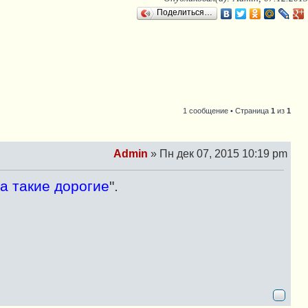
Поделиться…
1 сообщение • Страница
1
из
1
Admin
»
Пн дек 07, 2015 10:19 pm
С
о
а такие дорогие
".
о
б
щ
е
н
и
е