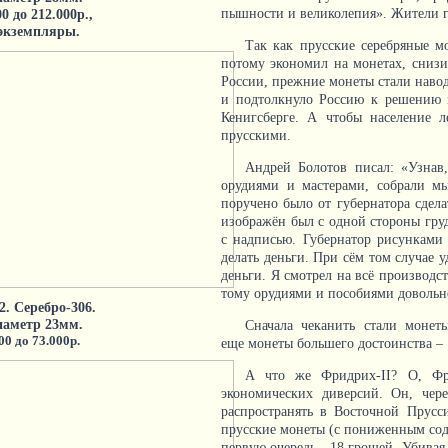
0 до 212.000р.,
пышности и великолепия». Жители г
 экземпляры.
Так как прусские серебряные м
потому экономил на монетах, снизи
России, прежние монеты стали навод
и подтолкнуло Россию к решению н
Кенигсберге. А чтобы население 
прусскими.
Андрей Болотов писал: «Узнав
орудиями и мастерами, собрали м
поручено было от губернатора сдела
изображён был с одной стороны груд
с надписью. Губернатор рисункам
делать деньги. При сём том случае 
деньги. Я смотрел на всё производ
тому орудиями и пособиями довольн
2. Серебро-306.
диаметр 23мм.
Сначала чеканить стали монет
00 до 73.000р.
еще монеты большего достоинства – 1
А что же Фридрих-II? О, Фр
экономических диверсий. Он, чере
распространять в Восточной Прусс
прусские монеты (с пониженным сод
первую очередь - 18 грошей. Убивая