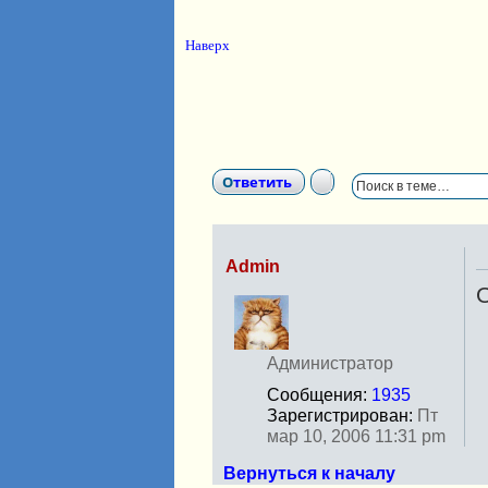
Наверх
Ответить
Admin
О
Н
е
в
с
Администратор
е
Сообщения:
1935
т
Зарегистрирован:
Пт
и
мар 10, 2006 11:31 pm
Вернуться к началу