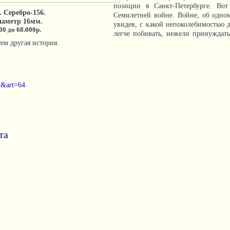
позиции в Санкт-Петербурге. Вот
. Серебро-156.
Семилетней войне. Войне, об одно
диаметр 16мм.
увидев, с какой непоколебимостью д
00 до 68.000р.
легче побивать, нежели принуждать
ем другая история.
=1&art=64
та