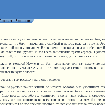
Гостевая
Вконтакте
ко ценимых нумизматами монет была отчеканена по рисункам Андрея
 монетах, что были напечатаны с ошибкой и потому взлетели в цене. Это
каненной по тем рисункам. В зависимости от вида, года и особенностей
и до сотен тысяч рублей. И это всего за несколько грамм серебра! Причем
идрих-II, который гонялся за такими монетами, усиленно их скупая.
екли те монеты? Неужели он был нумизматом или так высоко ценил
площённое в металле? А может, готовил клад для своих потомков, зная,
цениться не хуже золотых?
ответа, я вам расскажу историю тех денег.
 войны русские войска заняли Кенигсберг. Болотов был участником тех
арах: «Все улицы, окна и кровли домов усеяны были бесчисленным
о было превеликое, ибо все жадничали видеть наши войска и самового
 к тому и звон колоколов во всём городе и играние на всех башнях и
должавшиеся во все времена шествия, то всё сие придавало этому более