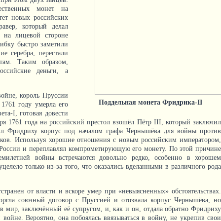
ественных монет на
итет новых российских
равер, который делал
 на лицевой стороне
шибку быстро заметили
ие серебра, перестали
там. Таким образом,
оссийские деньги, а
войне, король Пруссии
Поддельная монета Фридрика-II
 1761 году умерла его
та-I, готовая довести
ря 1761 года на российский престол взошёл Пётр III, который заключил
ил Фридриху корпус под началом графа Чернышёва для войны против
иков. Используя хорошие отношения с новым российским императором,
 России и переплавлял компрометирующую его монету. По этой причине
емилетней войны встречаются довольно редко, особенно в хорошем
уцелело только из-за того, что оказались вделанными в различного рода
отстранен от власти и вскоре умер при «невыясненных» обстоятельствах.
торгла союзный договор с Пруссией и отозвала корпус Чернышёва, но
в мир, заключённый её супругом, и, как и он, отдала обратно Фридриху
 войне. Вероятно, она побоялась ввязываться в войну, не укрепив свои