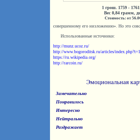
1 грош. 1759 - 1761
Вес 0,84 грамм, 
Стоимость: от 56.0
совершенному его низложению». Но это совс
Использованные источники:
http://munz.ucoz.ru/
http://www.bogoroditsk.ru/articles/index.php?t
https://ru.wikipedia.org/
http://rarcoin.ru/
Эмоциональная кар
Замечательно
Понравилось
Интересно
Нейтрально
Раздражает