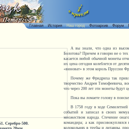
Главная
История
Наш город
Фотоархив
Форум
А вы знали, что одна из высо
Болотова? Причем я говорю не о тех
касается любой обычной монеты отче
их цена сегодня колеблется от десят
«виноват» в этом король Пруссии Фр
Почему же Фридриха так привл
творчество Андрея Тимофеевича, во
что через 200 лет эти монеты будут 
Пока вы ломаете голову в поиске 
В 1758 году в ходе Семилетней
событий и записал в своих мему
множеством народа. Стечение онаг
командира; а как присовокуплялся
61. Серебро-500.
колокольнях в трубы и литавры, про
диаметр 28мм.