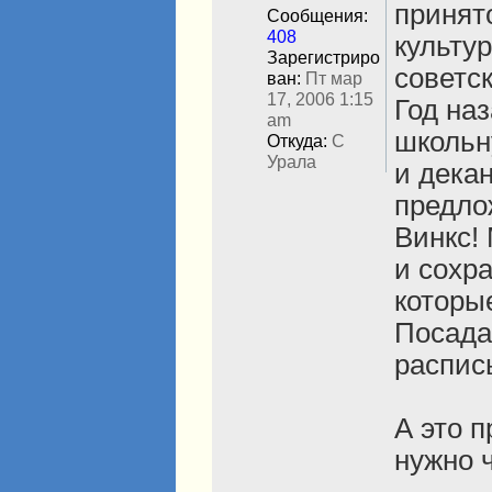
е
принят
Сообщения:
в
408
культу
с
Зарегистриро
е
советс
ван:
Пт мар
т
17, 2006 1:15
Год на
и
am
школьн
Откуда:
С
Урала
и декан
предло
Винкс!
и сохр
которы
Посада
расписы
А это п
нужно ч