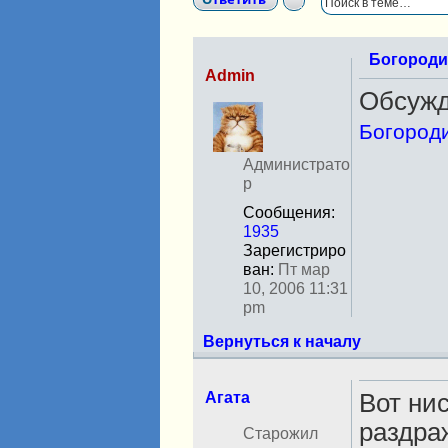
Богородиц
Admin
Обсужд
Н
е
Богороди
в
с
Администрато
е
р
т
Сообщения:
и
1935
Зарегистриро
ван:
Пт мар
10, 2006 11:31
pm
Вернуться к началу
Агата
Вот нис
раздра
Н
Старожил