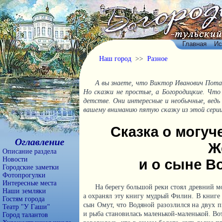
Главная
Ис
Наш город
>>
Разное
А вы знаете, что Виктор Иванович Пот
Но сказки не простые, а Богородицкие. Что
детстве. Они интересные и необычные, ведь
вашему вниманию пятую сказку из этой серии
Сказка о могуч
Оглавление
Ж
Описание раздела
Новости
и о сыне В
Городские заметки
Фотопрогулки
Интересные места
На берегу большой реки стоял древний м
Наши земляки
а охранял эту книгу мудрый Филин. В книге 
Гостям города
сын Омут, что Водяной разозлился на двух п
Театр "У Гаши"
и рыба становилась маленькой-маленькой. Вот
Город талантов