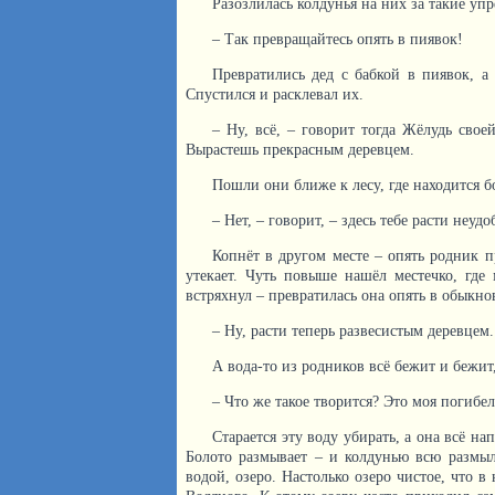
Разозлилась колдунья на них за такие упр
– Так превращайтесь опять в пиявок!
Превратились дед с бабкой в пиявок, а
Спустился и расклевал их.
– Ну, всё, – говорит тогда Жёлудь свое
Вырастешь прекрасным деревцем.
Пошли они ближе к лесу, где находится б
– Нет, – говорит, – здесь тебе расти неуд
Копнёт в другом месте – опять родник п
утекает. Чуть повыше нашёл местечко, где
встряхнул – превратилась она опять в обыкно
– Ну, расти теперь развесистым деревцем.
А вода-то из родников всё бежит и бежит,
– Что же такое творится? Это моя погибел
Старается эту воду убирать, а она всё н
Болото размывает – и колдунью всю размыл
водой, озеро. Настолько озеро чистое, что в