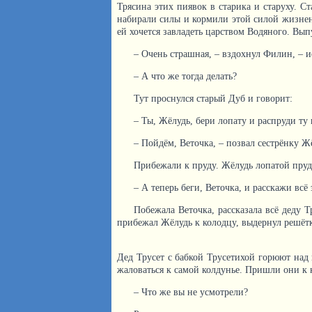
Трясина этих пиявок в старика и старуху. Ст
набирали силы и кормили этой силой жизненн
ей хочется завладеть царством Водяного. Вып
– Очень страшная, – вздохнул Филин, – и
– А что же тогда делать?
Тут проснулся старый Дуб и говорит:
– Ты, Жёлудь, бери лопату и распруди ту
– Пойдём, Веточка, – позвал сестрёнку Жё
Прибежали к пруду. Жёлудь лопатой пруд 
– А теперь беги, Веточка, и расскажи всё 
Побежала Веточка, рассказала всё деду Т
прибежал Жёлудь к колодцу, выдернул решётк
Дед Трусет с бабкой Трусетихой горюют над
жаловаться к самой колдунье. Пришли они к 
– Что же вы не усмотрели?