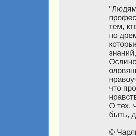
"Людям
профес
тем, кт
по дре
которы
знаний
Ослино
оловян
нравоуч
что пр
нравст
О тех, 
быть, д
© Чарль