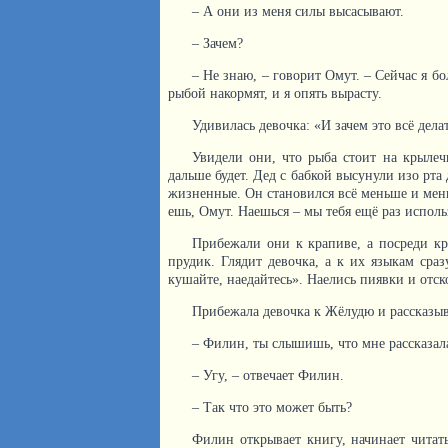
– А они из меня силы высасывают.
– Зачем?
– Не знаю, – говорит Омут. – Сейчас я 
рыбой накормят, и я опять вырасту.
Удивилась девочка: «И зачем это всё дела
Увидели они, что рыба стоит на крылечк
дальше будет. Дед с бабкой высунули изо рт
жизненные. Он становился всё меньше и мень
ешь, Омут. Наешься – мы тебя ещё раз исполь
Прибежали они к крапиве, а посреди кр
прудик. Глядит девочка, а к их языкам сра
кушайте, наедайтесь». Наелись пиявки и отск
Прибежала девочка к Жёлудю и рассказыв
– Филин, ты слышишь, что мне рассказал
– Угу, – отвечает Филин.
– Так что это может быть?
Филин открывает книгу, начинает читат