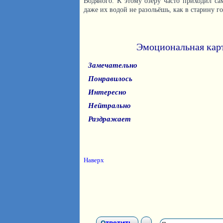
Водяного. К этому озеру часто приходил са
даже их водой не разольёшь, как в старину г
Эмоциональная кар
Замечательно
Понравилось
Интересно
Нейтрально
Раздражает
Наверх
Ответить