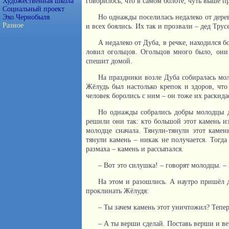
говорилось, что в самом болоте, чуть выше пр
Художественная школа
Социальный проект
Но однажды поселилась недалеко от дере
Эхо Чернобыля
Разное
и всех боялись. Их так и прозвали – дед Трус
А недалеко от Дуба, в речке, находился 
ловил огольцов. Огольцов много было, они
спешит домой.
На праздники возле Дуба собиралась мол
Жёлудь был настолько крепок и здоров, что 
человек боролись с ним – он тоже их раскида
Но однажды собрались добры молодцы дл
решили они так: кто большой этот камень и
молодце сначала. Тянули-тянули этот камен
тянули камень – никак не получается. Тогда
размаха – камень и рассыпался.
– Вот это силушка! – говорят молодцы. –
На этом и разошлись. А наутро пришёл д
проклинать Жёлудя:
– Ты зачем камень этот уничтожил? Теперь
– А ты верши сделай. Поставь верши и ве