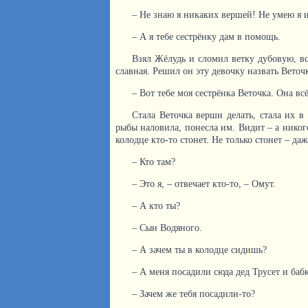
– Не знаю я никаких вершей! Не умею я и
– А я тебе сестрёнку дам в помощь.
Взял Жёлудь и сломил ветку дубовую, вст
славная. Решил он эту девочку назвать Веточ
– Вот тебе моя сестрёнка Веточка. Она вс
Стала Веточка верши делать, стала их в
рыбы наловила, понесла им. Видит – а никог
колодце кто-то стонет. Не только стонет – даж
– Кто там?
– Это я, – отвечает кто-то, – Омут.
– А кто ты?
– Сын Водяного.
– А зачем ты в колодце сидишь?
– А меня посадили сюда дед Трусет и баб
– Зачем же тебя посадили-то?