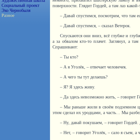
немного, прихватил шахтёрскую лампу и вм
Художественная школа
Социальный проект
поверхности. Глядит Гордей, а там лаз какой-
Эхо Чернобыля
Разное
– Давай спустимся, посмотрим, что там ес
– Давай спустимся, – сказал Ветерок.
Спускаются они вниз, всё глубже и глубж
а за обвалом кто-то плачет. Заглянул, а та
Спрашивают:
– Ты кто?
– А я Уголёк, – отвечает человечек.
– А чего ты тут делаешь?
– Я? Я здесь живу.
– Да здесь невозможно жить, – говорит Г
– Мы раньше жили в своём подземном цар
этим сделал их уродцами, а часть… Мы разбе
– Ну, давай покушаем, – говорит Гордей. 
– Нет, – говорит Уголёк, – сало я съем, а 