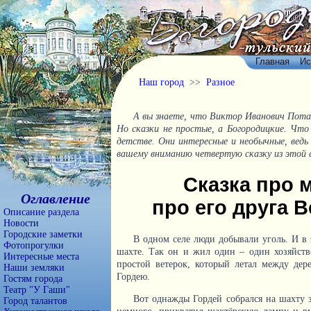
Главная
Ис
Наш город
>>
Разное
А вы знаете, что Виктор Иванович Пот
Но сказки не простые, а Богородицкие. Что
детстве. Они интересные и необычные, ведь
вашему вниманию четвертую сказку из этой с
Сказка про 
Оглавление
про его друга В
Описание раздела
Новости
Городские заметки
В одном селе люди добывали уголь. И в 
Фотопрогулки
шахте. Так он и жил один – один хозяйство
Интересные места
простой ветерок, который летал между дер
Наши земляки
Гордею.
Гостям города
Театр "У Гаши"
Вот однажды Гордей собрался на шахту з
Город талантов