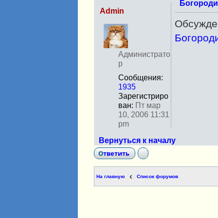
Богороди
Admin
Обсужден
Н
е
Богороди
в
с
Администрато
е
р
т
Сообщения:
и
1935
Зарегистриро
ван:
Пт мар
10, 2006 11:31
pm
Вернуться к началу
Ответить
На главную
Список форумов