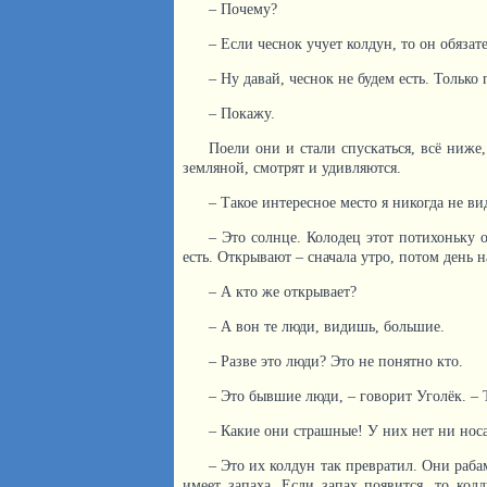
– Почему?
– Если чеснок учует колдун, то он обязат
– Ну давай, чеснок не будем есть. Только
– Покажу.
Поели они и стали спускаться, всё ниже
земляной, смотрят и удивляются.
– Такое интересное место я никогда не ви
– Это солнце. Колодец этот потихоньку о
есть. Открывают – сначала утро, потом день н
– А кто же открывает?
– А вон те люди, видишь, большие.
– Разве это люди? Это не понятно кто.
– Это бывшие люди, – говорит Уголёк. – 
– Какие они страшные! У них нет ни нос
– Это их колдун так превратил. Они раба
имеет запаха. Если запах появится, то колд