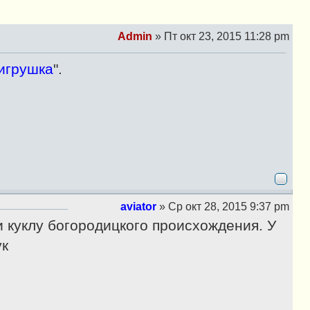
Admin
»
Пт окт 23, 2015 11:28 pm
С
о
игрушка
".
о
б
щ
е
н
и
е
aviator
»
Ср окт 28, 2015 9:37 pm
С
и куклу богородицкого происхождения. У
о
о
ук
б
щ
е
н
и