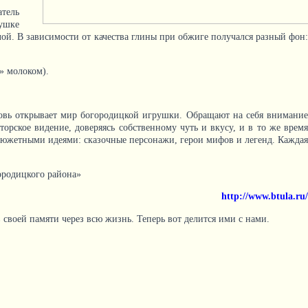
атель
ушке
ой. В зависимости от качества глины при обжиге получался разный фон:
» молоком).
новь открывает мир богородицкой игрушки. Обращают на себя внимание
орское видение, доверяясь собственному чуть и вкусу, и в то же время
сюжетными идеями: сказочные персонажи, герои мифов и легенд. Каждая
ородицкого района»
http://www.btula.ru/
 своей памяти через всю жизнь. Теперь вот делится ими с нами.