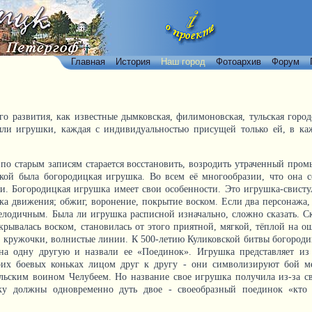
Главная
История
Наш город
Фотоархив
Форум
о развития, как известные дымковская, филимоновская, тульская город
были игрушки, каждая с индивидуальностью присущей только ей, в к
по старым записям старается восстановить, возродить утраченный пром
акой была богородицкая игрушка. Во всем её многообразии, что она 
ни. Богородицкая игрушка имеет свои особенности. Это игрушка-свисту
а движения; обжиг, воронение, покрытие воском. Если два персонажа,
елодичным. Была ли игрушка расписной изначально, сложно сказать. С
крывалась воском, становилась от этого приятной, мягкой, тёплой на о
и, кружочки, волнистые линии. К 500-летию Куликовской битвы богород
а одну другую и назвали ее «Поединок». Игрушка представляет из 
оих боевых коньках лицом друг к другу - они символизируют бой м
льским воином Челубеем. Но название свое игрушка получила из-за с
ьку должны одновременно дуть двое - своеобразный поединок «кто 