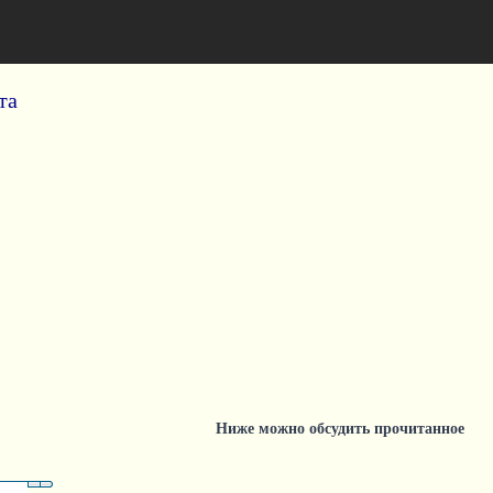
та
Ниже можно обсудить прочитанное
Поиск
Расширенный поиск