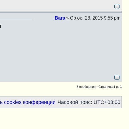
е
Bars
»
Ср окт 28, 2015 9:55 pm
С
т
о
о
б
щ
е
н
и
е
3 сообщения • Страница
1
из
1
ь cookies конференции
Часовой пояс:
UTC+03:00