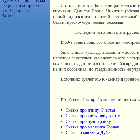
Художественная школа
Социальный проект
С открытием в г. Богородицке женской 
Эхо Чернобыля
гимназии Денисов Борис Никитич (обучал 
Разное
новый вид росписи – простой растительный о
белый, красно-коричневый, бежевый.
Последний изготовитель игрушек 
В 60-е годы прошлого столетия гончарны
Увлеченный краевед, знающий многое и
игрушки-свистульки самодеятельного мастер
сохранить традиции изготовления богороди
из них особенная, но традиционность не утра
Источник: буклет МУК «Центр народной 
P.S. А еще Виктор Иванович пишет сказки
Сказка про птицу Счастья
Сказка про камышовую козу
Сказка про чудо-тройку
Сказка про мальчика Гордея
Сказка о могучем Дубе