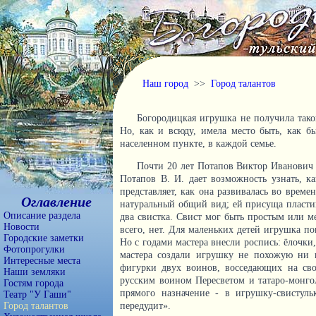
Наш город
>>
Город талантов
Богородицкая игрушка не получила таког
Но, как и всюду, имела место быть, как 
населенном пункте, в каждой семье.
Почти 20 лет Потапов Виктор Иванович 
Потапов В. И. дает возможность узнать, к
представляет, как она развивалась во време
Оглавление
натуральный общий вид; ей присуща пластик
Описание раздела
два свистка. Свист мог быть простым или м
Новости
всего, нет. Для маленьких детей игрушка по
Городские заметки
Но с годами мастера внесли роспись: ёлочк
Фотопрогулки
мастера создали игрушку не похожую ни н
Интересные места
фигурки двух воинов, восседающих на св
Наши земляки
русским воином Пересветом и татаро-монго
Гостям города
прямого назначение - в игрушку-свистул
Театр "У Гаши"
Город талантов
передудит».