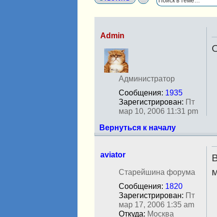
Admin
О
Н
е
в
с
Администратор
е
Сообщения:
1935
т
Зарегистрирован:
Пт
и
мар 10, 2006 11:31 pm
Вернуться к началу
aviator
В
Н
м
Старейшина форума
е
Сообщения:
1820
в
Зарегистрирован:
Пт
с
мар 17, 2006 1:35 am
е
Откуда:
Москва
т