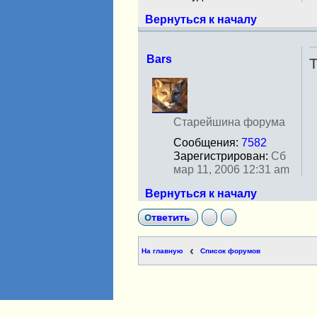
и
Вернуться к началу
Bars
Т
Н
е
в
с
Старейшина форума
е
Сообщения:
7582
т
Зарегистрирован:
Сб
и
мар 11, 2006 12:31 am
Вернуться к началу
Ответить
На главную
Список форумов