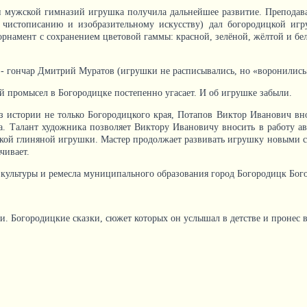
и мужской гимназий игрушка получила дальнейшее развитие. Преподав
чистописанию и изобразительному искусству) дал богородицкой игр
рнамент с сохранением цветовой гаммы: красной, зелёной, жёлтой и бел
- гончар Дмитрий Муратов (игрушки не расписывались, но «воронились
й промысел в Богородицке постепенно угасает. И об игрушке забыли.
з истории не только Богородицкого края, Потапов Виктор Иванович в
а. Талант художника позволяет Виктору Ивановичу вносить в работу авт
цкой глиняной игрушки. Мастер продолжает развивать игрушку новыми 
чивает.
культуры и ремесла муниципального образования город Богородицк Бог
. Богородицкие сказки, сюжет которых он услышал в детстве и пронес в