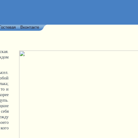
Гостевая
Вконтакте
ская.
аждом
ысел.
собой
лька;
 то и
корее
щупь.
ицкие
себя
ежду
воего
кого