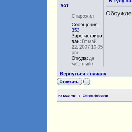
В Тулу на
вот
Обсужден
Н
Старожил
е
Сообщения:
в
353
с
Зарегистриро
е
ван:
Вт май
т
22, 2007 10:05
и
pm
Откуда:
да
местный я
Вернуться к началу
Ответить
На главную
Список форумов