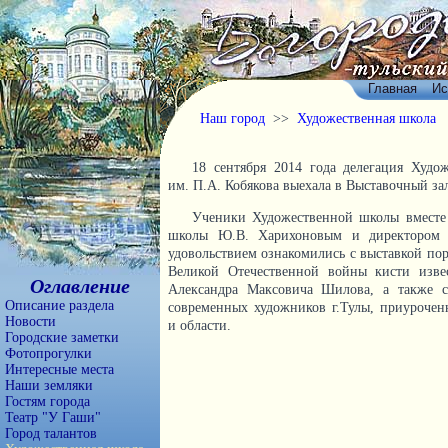
Главная
Ис
Наш город
>>
Художественная школа
18 сентября 2014 года делегация Худо
им. П.А. Кобякова выехала в Выставочный зал
Ученики Художественной школы вместе 
школы Ю.В. Харихоновым и директором 
удовольствием ознакомились с выставкой пор
Великой Отечественной войны кисти изве
Оглавление
Александра Максовича Шилова, а также с
Описание раздела
современных художников г.Тулы, приурочен
Новости
и области.
Городские заметки
Фотопрогулки
Интересные места
Наши земляки
Гостям города
Театр "У Гаши"
Город талантов