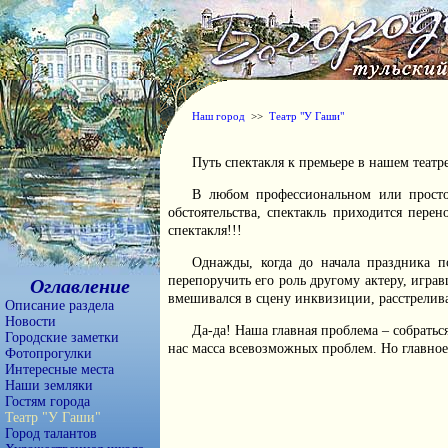
Наш город
>>
Театр "У Гаши"
Путь спектакля к премьере в нашем театре
В любом профессиональном или просто 
обстоятельства, спектакль приходится пере
спектакля!!!
Однажды, когда до начала праздника п
перепоручить его роль другому актеру, игра
Оглавление
вмешивался в сцену инквизиции, расстрелива
Описание раздела
Новости
Да-да! Наша главная проблема – собраться
Городские заметки
нас масса всевозможных проблем. Но главное 
Фотопрогулки
Интересные места
Наши земляки
Гостям города
Театр "У Гаши"
Город талантов