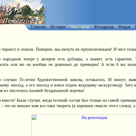
Главная
История
Наш город
Фотоархив
Форум
 тернист и опасен. Поверьте, мы ничуть не преувеличиваем! И чего тольк
народном театре у актеров есть дублеры, а значит, есть гарантии. 
носить или же он вообще не доживает до премьеры! А если б вы знали 
о случаю 35-летия Художественной школы, оставалось 30 минут, выяс
вшему эпизод, а его эпизод и вовсе отдать ведущему-экскурсоводу. Зато
я из пистолета палачей бездыханной жертвы!
 вместе! Были случаи, когда полный состав был только на самой премьере
– это не мешает нам все-таки творить (в хорошем смысле этого слова), 