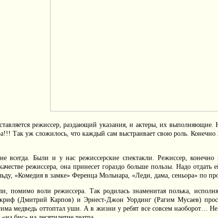
ставляется режиссер, раздающий указания, и актеры, их выполняющие. Н
ра!!! Так уж сложилось, что каждый сам выстраивает свою роль. Конечно
 не всегда. Были и у нас режиссерские спектакли. Режиссер, конечн
 качестве режиссера, она принесет гораздо больше пользы. Надо отдать 
ьду, «Комедия в замке» Ференца Мольнара, «Леди, дама, сеньора» по п
или, помимо воли режиссера. Так родилась знаменитая полька, исполн
риф (Дмитрий Карпов) и Эрнест-Джон Уординг (Рагим Мусаев) просто
гима медведь оттоптал уши. А в жизни у ребят все совсем наоборот… Н
«на бис» на десятилетие театра.