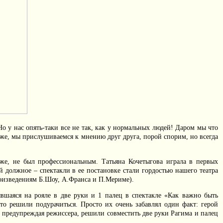
о у нас опять-таки все не так, как у нормальных людей! Даром мы что
 же, мы прислушиваемся к мнению друг друга, порой спорим, но всегда
о же, не был профессиональным. Татьяна Кочетыгова играла в первых
ей должное – спектакли в ее постановке стали гордостью нашего театра
роизведениям Б.Шоу, А.Франса и П.Мериме).
явшаяся на рояле в две руки и 1 палец в спектакле «Как важно быть
 решили подурачиться. Просто их очень забавлял один факт: герой
е предупреждая режиссера, решили совместить две руки Рагима и палец