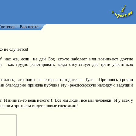
Гостевая
Вконтакте
о не случается!
У нас же, если, не дай Бог, кто-то заболеет или возникают другие
– как трудно репетировать, когда отсутствует две трети участников
нилось, что один из актеров находится в Туле... Пришлось срочно
 как благодарно приняла публика эту «режиссерскую находку»: ведущий
! И винить-то ведь некого!!! Все мы люди, все мы человеки! И у всех у
а нашим зрителям видеть новые спектакли!