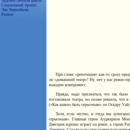
Художественная школа
Социальный проект
Эхо Чернобыля
Разное
При слове «репетиция» как-то сразу пред
ли «домашний театр»! Ну, нет у нас режиссе
находим компромисс.
Правда, надо признаться, что так было
постановках театра, но позже решила, что в
(«Как важно быть серьезным» по Оскару Уайл
Хотя, если честно, и тогда мы хулиган
серьезным». Главные герои Алджернон Монк
Дмитрия хорошо играет на рояле, а герою Ра
Дмитрия. Спустя годы этот номер исполнялся 