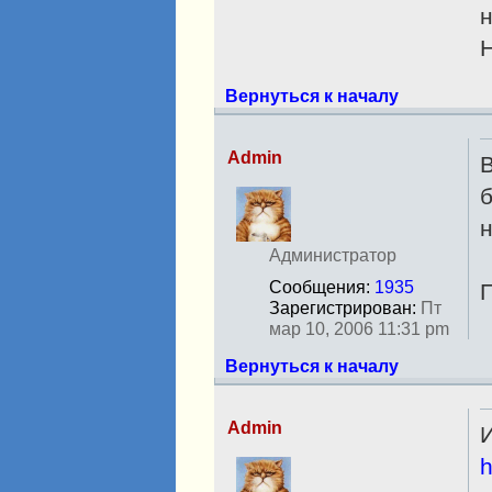
н
Н
Вернуться к началу
Admin
В
Н
б
е
н
в
с
Администратор
е
Сообщения:
1935
П
т
Зарегистрирован:
Пт
и
мар 10, 2006 11:31 pm
Вернуться к началу
Admin
Н
h
е