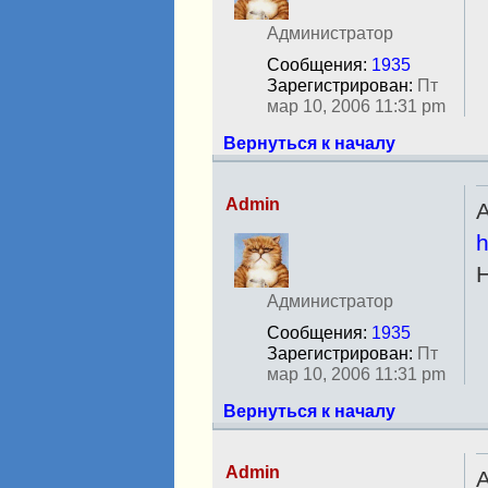
в
с
Администратор
е
Сообщения:
1935
т
Зарегистрирован:
Пт
и
мар 10, 2006 11:31 pm
Вернуться к началу
Admin
А
Н
h
е
в
с
Администратор
е
Сообщения:
1935
т
Зарегистрирован:
Пт
и
мар 10, 2006 11:31 pm
Вернуться к началу
Admin
А