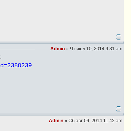
щ
е
н
и
е
Admin
»
Чт июл 10, 2014 9:31 am
С
:
о
о
?id=2380239
б
щ
е
н
и
е
Admin
»
Сб авг 09, 2014 11:42 am
С
о