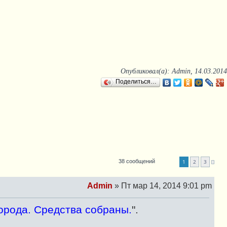
Опубликовал(а): Admin, 14.03.2014
Поделиться…
1
2
3
38 сообщений
След.
Admin
»
Пт мар 14, 2014 9:01 pm
С
о
орода. Средства собраны.
".
о
б