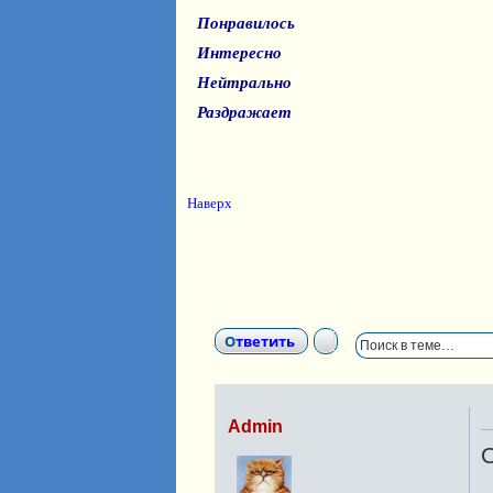
Понравилось
Интересно
Нейтрально
Раздражает
Наверх
Ответить
Admin
О
Н
е