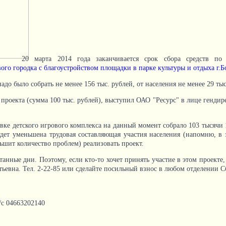
20 марта 2014 года заканчивается срок сбора средств п
вого городка с благоустройством площадки в парке культуры и отдыха г.
надо было собрать не менее 156 тыс. рублей, от населения не менее 29 тыс
роекта (сумма 100 тыс. рублей), выступил ОАО "Ресурс" в лице гендире
овке детского игрового комплекса на данный момент собрало 103 тысяч
дет уменьшена трудовая составляющая участия населения (напомню, в з
ньшит количество проблем) реализовать проект.
танные дни. Поэтому, если кто-то хочет принять участие в этом проекте
ьевна. Тел. 2-22-85 или сделайте посильный взнос в любом отделении С
с 04663202140