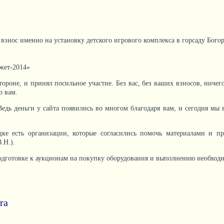
 взнос именно на установку детского игрового комплекса в горсаду Бого
жет-2014»
стороне, и принял посильное участие. Без вас, без ваших взносов, нич
о вам.
Ведь деньги у сайта появились во многом благодаря вам, и сегодня мы 
цке есть организации, которые согласились помочь материалами и 
.Н.).
 подготовке к аукционам на покупку оборудования и выполнению необход
та