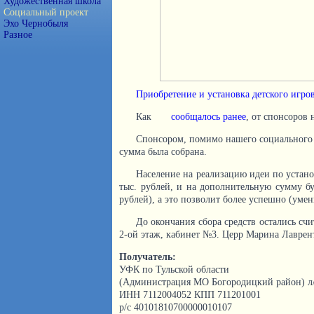
Художественная школа
Социальный проект
Эхо Чернобыля
Разное
Приобретение и установка детского игро
Как
сообщалось ранее
, от спонсоров 
Спонсором, помимо нашего социального п
сумма была собрана.
Население на реализацию идеи по устан
тыс. рублей, и на дополнительную сумму бу
рублей), а это позволит более успешно (уме
До окончания сбора средств остались счи
2-ой этаж, кабинет №3. Церр Марина Лаврент
Получатель:
УФК по Тульской области
(Администрация МО Богородицкий район) л/
ИНН 7112004052 КПП 711201001
р/с 40101810700000010107