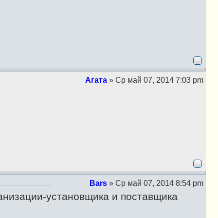
щ
е
н
и
е
Агата
»
Ср май 07, 2014 7:03 pm
С
о
о
б
щ
е
н
и
е
Bars
»
Ср май 07, 2014 8:54 pm
С
анизации-установщика и поставщика
о
о
б