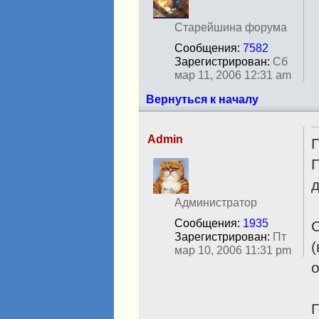
е
в
с
Старейшина форума
е
Сообщения:
7582
т
Зарегистрирован:
Сб
и
мар 11, 2006 12:31 am
Вернуться к началу
Admin
Н
П
е
д
в
с
Администратор
е
Сообщения:
1935
С
т
Зарегистрирован:
Пт
и
(
мар 10, 2006 11:31 pm
о
Г