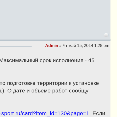
щ
е
н
и
е
Admin
»
Чт май 15, 2014 1:28 pm
С
о
о
 Максимальный срок исполнения - 45
б
щ
е
н
по подготовке территории к установке
и
е
п.). О дате и объеме работ сообщу
-sport.ru/card?item_id=130&page=1
. Если