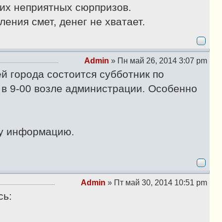
гих неприятных сюрпризов.
ления смет, денег не хватает.
Admin
»
Пн май 26, 2014 3:07 pm
С
й города состоится субботник по
о
о
 в 9-00 возле администрации. Особенно
б
.
щ
е
н
ту информацию.
и
е
Admin
»
Пт май 30, 2014 10:51 pm
С
сь:
о
о
б