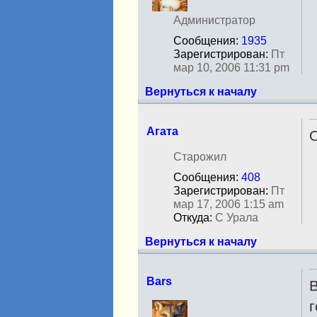
в
с
Администратор
е
Сообщения:
1935
т
Зарегистрирован:
Пт
и
мар 10, 2006 11:31 pm
Вернуться к началу
Агата
О
Н
Старожил
е
Сообщения:
408
в
Зарегистрирован:
Пт
с
мар 17, 2006 1:15 am
е
Откуда:
С Урала
т
и
Вернуться к началу
Bars
В
Н
г