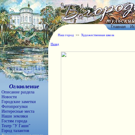
Главная
Ис
Наш город
>>
Художественная школа
Назад
Оглавление
Описание раздела
Новости
Городские заметки
Фотопрогулки
Интересные места
Наши земляки
Гостям города
Театр "У Гаши"
Город талантов