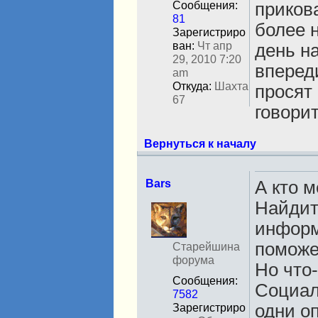
прикова
Сообщения:
81
более 
Зарегистриро
ван:
Чт апр
день н
29, 2010 7:20
вперед
am
Откуда:
Шахта
просят 
67
говори
Вернуться к началу
Bars
А кто 
Найдит
Н
е
информ
в
поможе
с
Старейшина
е
форума
Но что-
т
Сообщения:
Социал
и
7582
одни о
Зарегистриро