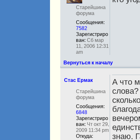
в
с
Старейшина
е
форума
т
Сообщения:
и
7582
Зарегистриро
ван:
Сб мар
11, 2006 12:31
am
Вернуться к началу
Стас Ермак
А что 
слова?
Н
Старейшина
е
форума
скольк
в
Сообщения:
благода
с
6848
е
вечеро
Зарегистриро
т
ван:
Чт окт 29,
единств
и
2009 11:34 pm
знаю. 
Откуда: