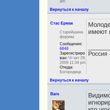
am
Вернуться к началу
Стас Ермак
Молоде
имеют п
Н
Старейшина
е
форума
в
Сообщения:
с
______
6848
е
Россия 
Зарегистриро
т
ван:
Чт окт 29,
и
2009 11:34 pm
Откуда:
Богородицк
Вернуться к началу
Bars
Видимо 
игнорир
Н
е
кто уго