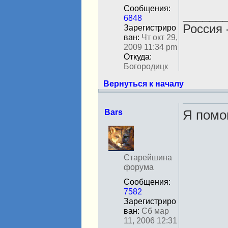
в
Сообщения:
с
______
6848
е
Россия 
Зарегистриро
т
ван:
Чт окт 29,
и
2009 11:34 pm
Откуда:
Богородицк
Вернуться к началу
Bars
Я помог
Н
е
в
с
Старейшина
е
форума
т
Сообщения:
и
7582
Зарегистриро
ван:
Сб мар
11, 2006 12:31