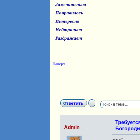
Замечательно
Понравилось
Интересно
Нейтрально
Раздражает
Наверх
Ответить
Требуетс
Admin
Богороди
Н