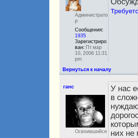
Обсужд
е
в
Требует
с
Администрато
е
р
т
Сообщения:
и
1935
Зарегистриро
ван:
Пт мар
10, 2006 11:31
pm
Вернуться к началу
ганс
У нас 
в слож
Н
е
нуждаю
в
дорого
с
е
которы
т
них не 
Освоившийся
и