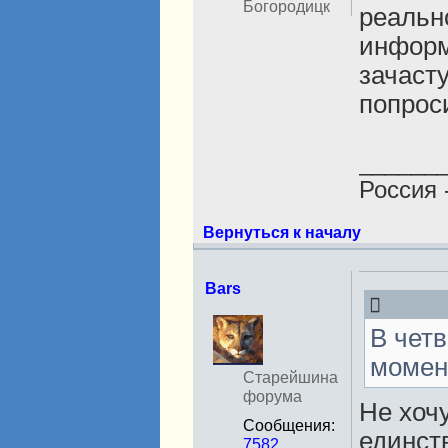
Богородицк
реальн
информ
зачаст
попрос
______
Россия 
Вернуться к началу
Bars
Н
В четв
е
в
момен
с
Старейшина
е
форума
Не хочу
т
Сообщения:
и
единст
7582