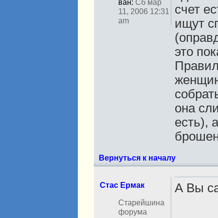
ван:
Сб мар
счет ес
11, 2006 12:31
am
ищут сп
(оправ
это пок
Правил
женщин
собрат
она сл
есть), 
брошен
Вернуться к началу
Стас Ермак
А Вы с
Н
Старейшина
е
форума