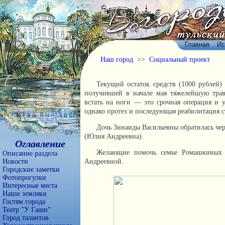
Главная
Ис
Наш город
>>
Социальный проект
Текущий остаток средств (1000 рублей
получившей в начале мая тяжелейшую тра
встать на ноги — это срочная операция и у
однако протез и последующая реабилитация ст
Дочь Зинаиды Васильевны обратилась чер
(Юлия Андреевна).
Оглавление
Желающие помочь семье Ромашкиных мо
Описание раздела
Новости
Андреевной.
Городские заметки
Фотопрогулки
Интересные места
Наши земляки
Гостям города
Театр "У Гаши"
Город талантов