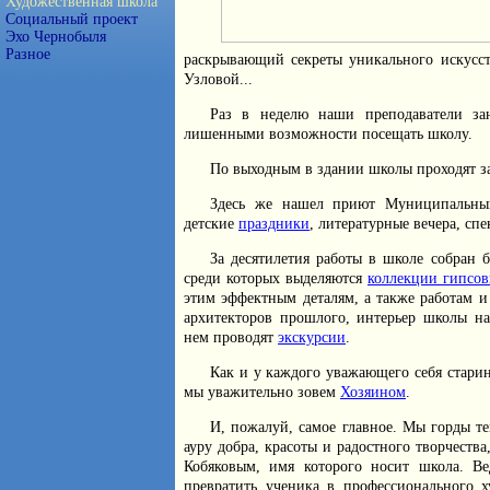
Художественная школа
Социальный проект
Эхо Чернобыля
Разное
раскрывающий секреты уникального искусст
Узловой...
Раз в неделю наши преподаватели зан
лишенными возможности посещать школу.
По выходным в здании школы проходят з
Здесь же нашел приют Муниципаль
детские
праздники
, литературные вечера, спе
За десятилетия работы в школе собран 
среди которых выделяются
коллекции гипсов
этим эффектным деталям, а также работам 
архитекторов прошлого, интерьер школы 
нем проводят
экскурсии
.
Как и у каждого уважающего себя старин
мы уважительно зовем
Хозяином
.
И, пожалуй, самое главное. Мы горды т
ауру добра, красоты и радостного творчест
Кобяковым, имя которого носит школа. Ве
превратить ученика в профессионального х