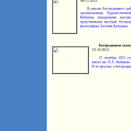
/08.11.2012/
В школах Богоро­дицкого ра
органи­зован­ная Художест­вен
Кобякова передвиж­ная выста
предста­вившая насле­дие богоро­
фотогра­фиях Евгения Качурина.
Богородицкие сказ
/21.10.2012/
21 октября 2012 го
школе им. П.А. Кобякова 
И не простые, а богоро­диц