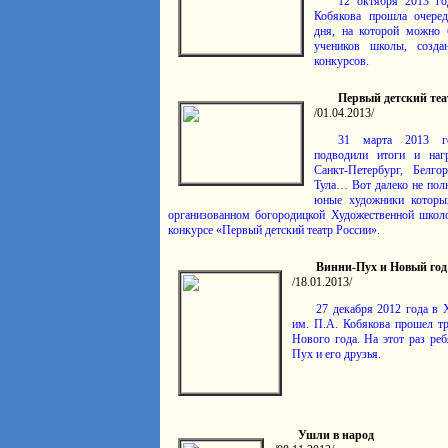
12 октября 2013 г
Кобякова прошла очеред
дня, на которой можно 
учеников школы, созда
конкурсов.
Первый детский теа
/01.04.2013/
31 марта 2013 г
подводили итоги и нагр
Санкт-Петербург, Белго
Тула… Вот далеко не пол
юные художники которы
организо­ванном богоро­дицкой Худо­жествен­ной шко
конкурсе «Первый детский театр России».
Винни-Пух и Новый год
/18.01.2013/
27 декабря 2012 года в 
им. П.А. Кобякова прошел тр
Нового года. На этот раз реб
Пух и его друзья.
Ушли в народ