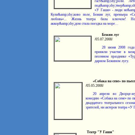
гаст&amp;shy;роли. 
под&amp;shy;твер&amp;sh
«У Гаши» - люди не&amp
Кули&amp;shy;ково поле, Бежин луг, премьера «С
любовь»... Жизнь театра била ключом! Но
аккор&amp;shy;дом стала поездка на море…
Бежин луг
/05.07.2008/
28 июня 2008 года
приняли участие в межре­
песенном празднике «Тур
дарном Бежином лугу.
«Собака на сене» по пьесе
/05.05.2008/
20 апреля во Дворце-му
комедию «Собака на сене» по пь
двадца­того театраль­ного сезо
зрителей, ни актеров театра «У 
Театр "У Гаши"