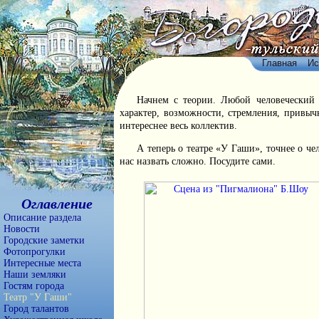
Главная
Ис
Начнем с теории. Любой человеческий 
характер, возможности, стремления, привычк
интереснее весь коллектив.
А теперь о театре «У Гаши», точнее о ч
нас назвать сложно. Посудите сами.
Оглавление
Описание раздела
Новости
Городские заметки
Фотопрогулки
Интересные места
Наши земляки
Гостям города
Театр "У Гаши"
Город талантов