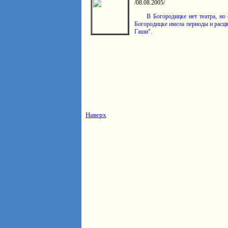
/08.08.2005/
В Богородицке нет театра, но 
Богородицке имела периоды и расцв
Гаши".
Наверх