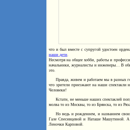
что и был вместе с супругой удостоен орде
наши дети
.
Несмотря на общее хобби, работы и професс
начальники, журналисты и инженеры… В обще
это.
Правда, живем и работаем мы в разных го
что зрители приезжают на наши спектакли н
Человеки!
Кстати, не меньше наших спектаклей поп
молва то из Москвы, то из Брянска, то из Ряз
Но ведь и рождением, и названием сво
Гале Спесивцевой и Наташе Машутиной. А 
Леночки Карповой.