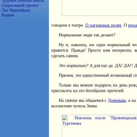
Художественная школа
Социальный проект
Эхо Чернобыля
Разное
говорим о театре.
О сыгранных ролях
. О
несы
Нормальные люди так делают?
Ну и, наконец, ни один нормальный чел
нравится. Правда! Просто нам интересно, к
сделать самим.
Это нормально? А для нас да. ДА! ДА!! Д
Причем, это единственный возможный сп
Только мы можем подарить на день рожд
пригласить на это безобразие зрителей.
На святки мы общаемся с
Домовым
, а н
коллективе чучела Зимы.