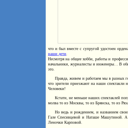
что и был вместе с супругой удостоен орде
наши дети
.
Несмотря на общее хобби, работы и професс
начальники, журналисты и инженеры… В обще
это.
Правда, живем и работаем мы в разных го
что зрители приезжают на наши спектакли н
Человеки!
Кстати, не меньше наших спектаклей поп
молва то из Москвы, то из Брянска, то из Ряз
Но ведь и рождением, и названием сво
Гале Спесивцевой и Наташе Машутиной. А 
Леночки Карповой.