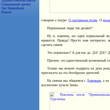
Художественная школа
Социальный проект
Эхо Чернобыля
Разное
говорим о театре.
О сыгранных ролях
. О
несы
Нормальные люди так делают?
Ну и, наконец, ни один нормальный чел
нравится. Правда! Просто нам интересно, к
сделать самим.
Это нормально? А для нас да. ДА! ДА!! Д
Причем, это единственный возможный сп
Только мы можем подарить на день рожд
пригласить на это безобразие зрителей.
На святки мы общаемся с
Домовым
, а н
коллективе чучела Зимы.