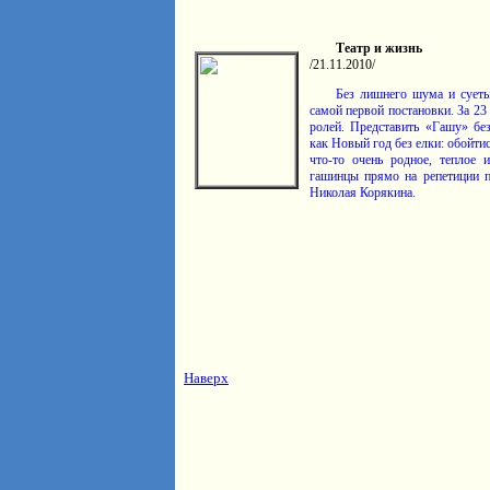
Театр и жизнь
/21.11.2010/
Без лишнего шума и суеты
самой первой поста­новки. За 23
ролей. Предста­вить «Гашу» бе
как Новый год без елки: обойтис
что-то очень родное, теплое 
гашинцы прямо на репе­тиции п
Николая Корякина.
Наверх