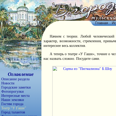
Главная
Ис
Начнем с теории. Любой человеческий 
характер, возможности, стремления, привычк
интереснее весь коллектив.
А теперь о театре «У Гаши», точнее о ч
нас назвать сложно. Посудите сами.
Оглавление
Описание раздела
Новости
Городские заметки
Фотопрогулки
Интересные места
Наши земляки
Гостям города
Театр "У Гаши"
Город талантов