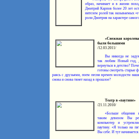
образ, начи­нает и в жизни похо­
Дмитрий Карпов более 20 лет ос
ни­телем ролей так называ­емых «г
роли Дмитрия на харак­тере само
«Снежная королева»
были большими
/12.03.2011/
Вы никогда не заду­
так любим Новый год, 
вернуть­ся в детство? По
готовы смот­реть старые 
раясь с друзьями, поем песни времен моло­дости наши
снова и снова тянет назад в прошлое?
Театр в «паутине»
/21.11.2010/
«Больше общения и
таким девизом Вы реши
компьютер и устрем­ля
паутину. «Я только на пя
Вы себе. И тут начи­на­етс