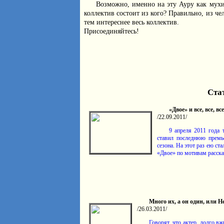
Возможно, именно на эту Ауру как мухи 
коллектив состоит из кого? Правильно, из ч
тем интереснее весь коллектив.
Присоединяйтесь!
Ста
«Двое» и все, все, все
/22.09.2011/
9 апреля 2011 года 
ставил послед­нюю премь
сезона. На этот раз ею ста
«Двое» по моти­вам рас­ск
Много их, а он один, или Н
/26.03.2011/
Говорят, что актер, долго в