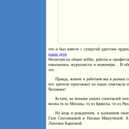
что и был вместе с супругой удостоен орде
наши дети
.
Несмотря на общее хобби, работы и професс
начальники, журналисты и инженеры… В обще
это.
Правда, живем и работаем мы в разных го
что зрители приезжают на наши спектакли н
Человеки!
Кстати, не меньше наших спектаклей поп
молва то из Москвы, то из Брянска, то из Ряз
Но ведь и рождением, и названием сво
Гале Спесивцевой и Наташе Машутиной. А 
Леночки Карповой.