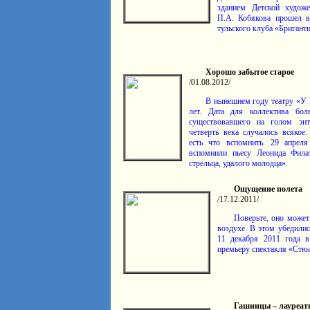
зданием Детской худож
П.А. Кобякова прошел в
тульского клуба «Бриганти
Хорошо забытое старое
/01.08.2012/
В нынешнем году театру «У 
лет. Дата для коллектива бо
существо­вавшего на голом энт
четверть века случалось всякое.
есть что вспомнить. 29 апрел
вспомнили пьесу Леонида Фил
стрельца, удалого молодца».
Ощущение полета
/17.12.2011/
Поверьте, оно может 
воздухе. В этом убеди­ли
11 декабря 2011 года 
премьеру спектакля «Стюа
Гашинцы – лауреат