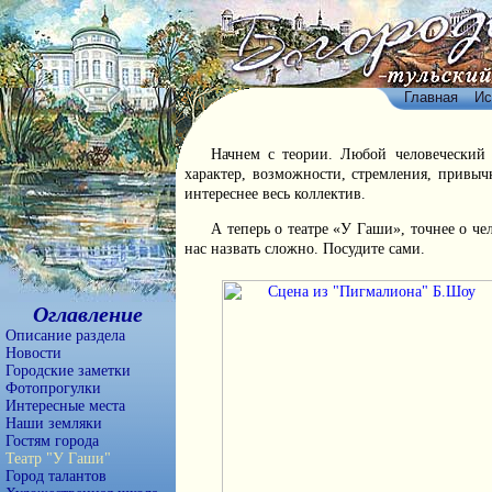
Главная
Ис
Начнем с теории. Любой человеческий 
характер, возможности, стремления, привычк
интереснее весь коллектив.
А теперь о театре «У Гаши», точнее о ч
нас назвать сложно. Посудите сами.
Оглавление
Описание раздела
Новости
Городские заметки
Фотопрогулки
Интересные места
Наши земляки
Гостям города
Театр "У Гаши"
Город талантов