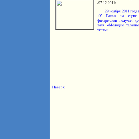
/07.12.2011/
29 ноября 2011 года 
«У Гаши» на сцене Ту
филармо­нии получил ку
валя «Молодые таланты
телям».
Наверх