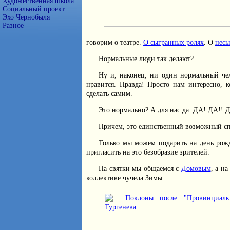
Художественная школа
Социальный проект
Эхо Чернобыля
Разное
говорим о театре.
О сыгранных ролях
. О
несы
Нормальные люди так делают?
Ну и, наконец, ни один нормальный чел
нравится. Правда! Просто нам интересно, к
сделать самим.
Это нормально? А для нас да. ДА! ДА!! Д
Причем, это единственный возможный сп
Только мы можем подарить на день рожд
пригласить на это безобразие зрителей.
На святки мы общаемся с
Домовым
, а н
коллективе чучела Зимы.