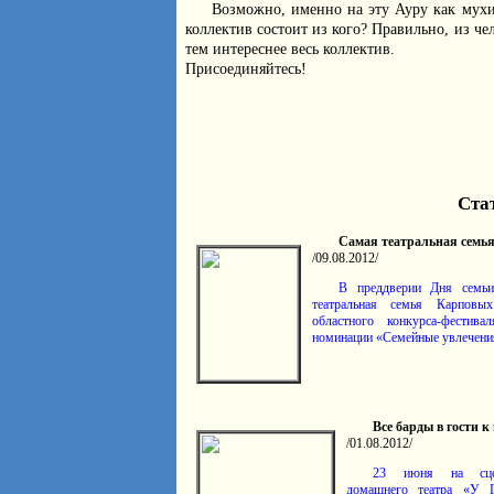
Возможно, именно на эту Ауру как мухи 
коллектив состоит из кого? Правильно, из ч
тем интереснее весь коллектив.
Присоединяйтесь!
Ста
Самая театральная семь
/09.08.2012/
В преддверии Дня семьи
театральная семья Карповых
областного конкурса-фестив
номинации «Семейные увлечени
Все барды в гости к
/01.08.2012/
23 июня на сцен
домашнего театра «У 