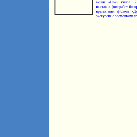
акции «Ночь кино». 2
выставка фоторабот бого
презентация фильма «Ду
экскурсия с элементами те