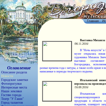
Главная
Ис
Выставка Михаила 
/06.11.2016/
В "Ночь искусств" в
музее открылась новая
художника Михаила Зинч
выставки составляю
Богородицка, исполне
Оглавление
разные времена года с натуры, а также особо яркие и 
написанные в периоды творческого подъема.
Описание раздела
Новости
Городские заметки
Итальянский инве
Фотопрогулки
персонала на производс
Интересные места
/16.09.2016/
Наши земляки
Итальянская ком
Гостям города
специализирующаяся
Театр "У Гаши"
продукции в области г
Город талантов
покрытия, планирует зап