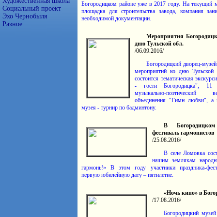
Художественная школа
Богородицком районе уже в 2017 году. На текущий 
Социальный проект
площадка для строительства завода, компания зан
Эхо Чернобыля
необходимой документации.
Разное
Мероприятия Богородицко
дню Тульской обл.
/06.09.2016/
Богородицкий дворец-музей
мероприятий ко дню Тульской 
состоится тематическая экскур
- гости Богородицка"; 11 
музыкально-поэтический в
объединения "Гимн любви", а 
музея - турнир по бадминтону.
В Богородицко
фестиваль гармонистов
/25.08.2016/
В селе Ломовка сос
нашим землякам народн
гармонь!» В этом году участники праздника-фест
первую юбилейную дату – пятилетие.
«Ночь кино» в Бого
/17.08.2016/
Богородицкий музей