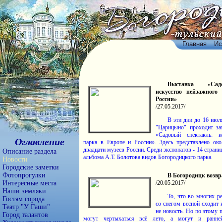
Главная
Ис
Выставка «Сад
искусство пейзажного
России»
/27.05.2017/
В эти дни до 16 июл
"Царицыно" проходит за
«Садовый спектакль: и
Оглавление
парка в Европе и России». Здесь представлено ок
двадцати музеев России. Среди экспонатов - 14 страни
Описание раздела
альбома А.Т. Болотова видов Богородицкого парка.
Новости
Городские заметки
Фотопрогулки
В Богородицк возв
Интересные места
/20.05.2017/
Наши земляки
То, что во многих р
Гостям города
со снегом весной сходит 
Театр "У Гаши"
не новость. Но по этому
Город талантов
могут чертыхаться всё лето, а могут и ранне