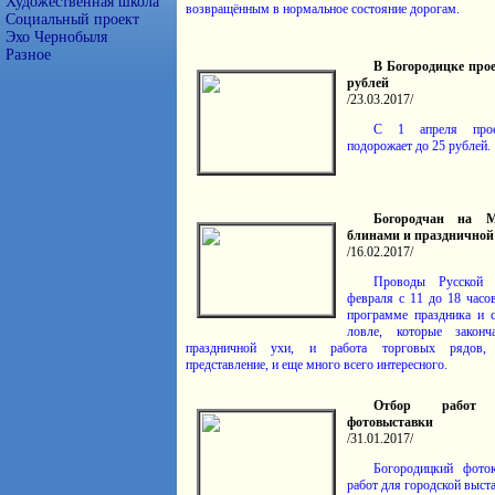
Художественная школа
возвращённым в нормальное состояние дорогам.
Социальный проект
Эхо Чернобыля
Разное
В Богородицке прое
рублей
/23.03.2017/
С 1 апреля прое
подорожает до 25 рублей.
Богородчан на М
блинами и праздничной
/16.02.2017/
Проводы Русской 
февраля с 11 до 18 часо
программе праздника и 
ловле, которые законч
праздничной ухи, и работа торговых рядов, 
представление, и еще много всего интересного.
Отбор работ 
фотовыставки
/31.01.2017/
Богородицкий фото
работ для городской выст