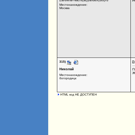
Zarewna-Nacht(at)yandex(dot)ru
Местонахождение:
Москва
315)
Николай
П
Ж
Местонахождение:
богородицк
HTML код НЕ ДОСТУПЕН