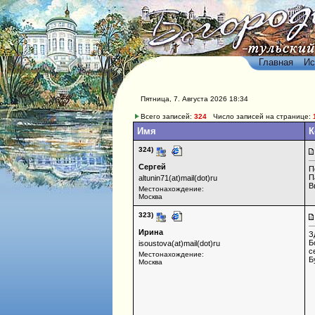
Главная
Ис
Пятница, 7. Августа 2026 18:34
Всего записей:
324
Число записей на странице:
Имя
К
324)
Сергей
П
П
altunin71(at)mail(dot)ru
В
Местонахождение:
Москва
323)
Ирина
З
Б
isoustova(at)mail(dot)ru
с
Местонахождение:
Б
Москва