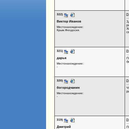
322)
Виктор Иванов
З
р
Местонахождение:
Х
Крым.Феодосия.
с
321)
дарья
П
б
Местонахождение:
-
320)
богородчанин
Ч
р
Местонахождение:
-
319)
Дмитрий
П