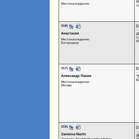
М
Местонахождение:
т
-
318)
Анастасия
Д
с
Местонахождение:
И
Богородицк
317)
Александр Панин
"
Б
Местонахождение:
Москва
316)
Zarewna-Nacht
Д
Д