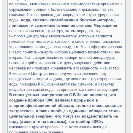
во-первых, был изучен механизм взаимодействия организма с
окружающей средой и было показано и доказано, что это
взаимодействие происходит посредством структурирования
воды:
вода, являясь своеобразным биокомпьютером,
принимает и запоминает внешние сигналы Мироздания
,
перестраивая свою структуру, затем передает эту
информация другому биокомпьютору, которым является
головной мозг человека, который, в свою очередь, рассылает
управляющие команды организму; т.о. было сформулировано
и само понятие «энерго- информационного воздействия»; во-
вторых, был создан комплекс измерительной аппаратуры,
позволяющий фиксировать структурирующее действие
человека или прибора и оценивать его мощность и качество.
Компания « Центр регион» получила заключение под
порядковым номером «один», где качество структурирования
воды прибором КФС оценивается как сильное, а характер
воздействия самой воды на организм как гармонизирующий.
В своих устных выступлениях С.В.Зенин поясняет, что
создание прибора КФС является прорывом в
энергоинформационной области, «только очень сильные
экстрасенсы, а таких вообще - единицы, обладают столь
целительной энергией, что могут так воздействовать на
воду (а значит и на организм), как прибор КФС»;
имеющиеся другие приборы «не дотягивают» пока до
получения такого заключения.