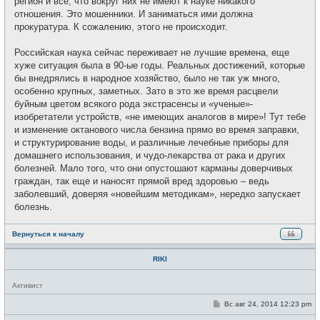
регион и всё, что вокруг них не имеют к науке никакого
н
и
отношения. Это мошенники. И заниматься ими должна
е
прокуратура. К сожалению, этого не происходит.
Российская наука сейчас переживает не лучшие времена, еще
хуже ситуация была в 90-ые годы. Реальных достижений, которые
бы внедрялись в народное хозяйство, было не так уж много,
особенно крупных, заметных. Зато в это же время расцвели
буйным цветом всякого рода экстрасенсы и «ученые»-
изобретатели устройств, «не имеющих аналогов в мире»! Тут тебе
и изменение октанового числа бензина прямо во время заправки,
и структурирование воды, и различные лечебные приборы для
домашнего использования, и чудо-лекарства от рака и других
болезней. Мало того, что они опустошают карманы доверчивых
граждан, так еще и наносят прямой вред здоровью – ведь
заболевший, доверяя «новейшим методикам», нередко запускает
болезнь.
Вернуться к началу
RIKI
Н
Активист
е
в
С
Вс авг 24, 2014 12:23 pm
с
о
е