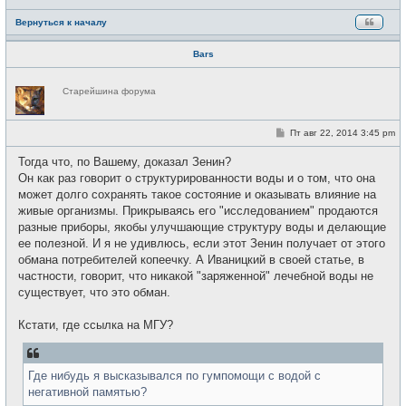
Вернуться к началу
Bars
Н
Старейшина форума
е
в
с
е
С
Пт авг 22, 2014 3:45 pm
т
о
и
о
Тогда что, по Вашему, доказал Зенин?
б
щ
Он как раз говорит о структурированности воды и о том, что она
е
может долго сохранять такое состояние и оказывать влияние на
н
и
живые организмы. Прикрываясь его "исследованием" продаются
е
разные приборы, якобы улучшающие структуру воды и делающие
ее полезной. И я не удивлюсь, если этот Зенин получает от этого
обмана потребителей копеечку. А Иваницкий в своей статье, в
частности, говорит, что никакой "заряженной" лечебной воды не
существует, что это обман.
Кстати, где ссылка на МГУ?
Где нибудь я высказывался по гумпомощи с водой с
негативной памятью?