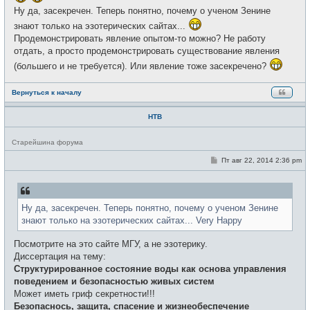
Ну да, засекречен. Теперь понятно, почему о ученом Зенине
знают только на эзотерических сайтах...
Продемонстрировать явление опытом-то можно? Не работу
отдать, а просто продемонстрировать существование явления
(большего и не требуется). Или явление тоже засекречено?
Вернуться к началу
НТВ
Н
Старейшина форума
е
в
С
Пт авг 22, 2014 2:36 pm
с
о
е
о
т
б
и
щ
е
Ну да, засекречен. Теперь понятно, почему о ученом Зенине
н
и
знают только на эзотерических сайтах... Very Happy
е
Посмотрите на это сайте МГУ, а не эзотерику.
Диссертация на тему:
Структурированное состояние воды как основа управления
поведением и безопасностью живых систем
Может иметь гриф секретности!!!
Безопаснось, защита, спасение и жизнеобеспечение