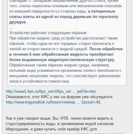
совпадает с Западным направлением другого спила, кроме
того, спилы скреплены клеевым или механическим способом
по внешней поверхности со стороны коры,
а поперечные
спилы взяты из одной из пород деревьев по гороскопу
друидов
..
…
Устройство работает следующим образом.
При обработке жидких сред устройство располагают таким
образом, чтобы одна из его торцевых сторон прилегала к
любой из сторон емкости с жидкой средой.
После обработки
в течение 6 мин обработанная жидкость приобретает
более выраженную жидкокристаллическую структуру
.
Обработанная таким образом жидкая среда, например,
питьевая вода усваивается организмом любого биообъекта с
меньшими затратами энергии, что способствует увеличению
запаса устойчивости гомеостаза.
http://www1.fips.ru/fips_servl/fips_ser ... peFile=doc
Оказывается, этот КФС у нас на форуме уже обсуждался:
http://www.bogoroditsk.ru/forum/viewtop ... 1&start=45
.
Как я уже говорил выше, Вы, НТВ, лично можете верить в
структурированность воды, в запоминание водой сигналов
Мироздания, и даже купить себе прибор КФС для