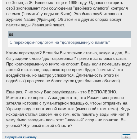
не Зенин, а Ж. Бенвенист еще в 1988 году. Однако повторить
свой эксперимент при соблюдении "двойного слепого" контроля
не смог ("памяти" у воды не было). Это было опубликовано в
журнале Nature (Франция). Об этом и о других спорах вокруг
памяти воды Иваницкий пишет.
С переходом-подлогом на "долговременную память"
Каким переходом? Если бы Вы открыли статью, какую я дал, Вы
бы увидели слово "долговременная" прямо в заголовке статьи.
Про кратковременную никто не спорит. Ведь если помешать воду
ложкой в стакане, вода некоторое время будет "помнить" это
воздействие, но быстро успокоится. Длительность этого (и
подобных) процесса не более суток (для больших объемов).
Еще раз. Я не хочу Вас разубеждать - это БЕСПОЛЕЗНО.
Можете в это верить. А заодно и в то, что Россия специально
затеяла историю с гуманитарной помощью, чтобы отправить на
Украину воду с негативной памятью (именно об этом тема). Ведь
исходная статья совсем не о том, есть память у воды или нет. К
чему было заводить весь этот "научный" спор - не понятно. Вы
ученый? Я ученый в этой области?
Вернуться к началу