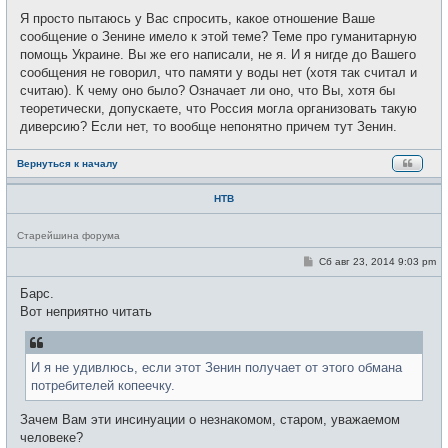
Я просто пытаюсь у Вас спросить, какое отношение Ваше
сообщение о Зенине имело к этой теме? Теме про гуманитарную
помощь Украине. Вы же его написали, не я. И я нигде до Вашего
сообщения не говорил, что памяти у воды нет (хотя так считал и
считаю). К чему оно было? Означает ли оно, что Вы, хотя бы
теоретически, допускаете, что Россия могла организовать такую
диверсию? Если нет, то вообще непонятно причем тут Зенин.
Вернуться к началу
НТВ
Н
Старейшина форума
е
в
С
Сб авг 23, 2014 9:03 pm
с
о
е
о
Барс.
т
б
и
щ
Вот неприятно читать
е
н
и
е
И я не удивлюсь, если этот Зенин получает от этого обмана
потребителей копеечку.
Зачем Вам эти инсинуации о незнакомом, старом, уважаемом
человеке?