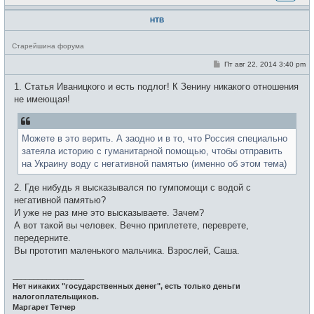
НТВ
Н
Старейшина форума
е
в
С
Пт авг 22, 2014 3:40 pm
с
о
е
о
1. Статья Иваницкого и есть подлог! К Зенину никакого отношения
т
б
и
щ
не имеющая!
е
н
и
е
Можете в это верить. А заодно и в то, что Россия специально
затеяла историю с гуманитарной помощью, чтобы отправить
на Украину воду с негативной памятью (именно об этом тема)
2. Где нибудь я высказывался по гумпомощи с водой с
негативной памятью?
И уже не раз мне это высказываете. Зачем?
А вот такой вы человек. Вечно приплетете, переврете,
передерните.
Вы прототип маленького мальчика. Взрослей, Саша.
_________________
Нет никаких "государственных денег", есть только деньги
налогоплательщиков.
Маргарет Тетчер