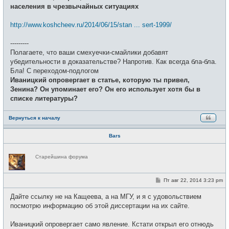
населения в чрезвычайных ситуациях
http://www.koshcheev.ru/2014/06/15/stan ... sert-1999/
---------
Полагаете, что ваши смехуечки-смайлики добавят
убедительности в доказательстве? Напротив. Как всегда бла-бла.
Бла! С переходом-подлогом
Иваницкий опровергает в статье, которую ты привел,
Зенина? Он упоминает его? Он его использует хотя бы в
списке литературы?
Вернуться к началу
Bars
Н
Старейшина форума
е
в
с
е
С
Пт авг 22, 2014 3:23 pm
т
о
и
о
Дайте ссылку не на Кащеева, а на МГУ, и я с удовольствием
б
щ
посмотрю информацию об этой диссертации на их сайте.
е
н
и
Иваницкий опровергает само явление. Кстати открыл его отнюдь
е