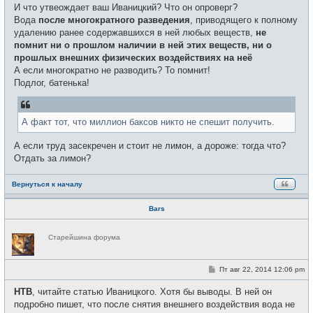
и
И что утвеождает ваш Иваницкий? Что он опроверг?
е
Вода
после многократного разведения
, приводящего к полному
удалению ранее содержавшихся в ней любых веществ,
не
помнит ни о прошлом наличии в ней этих веществ, ни о
прошлых внешних физических воздействиях на неё
А если многократно не разводить? То помнит!
Подлог, батенька!
А факт тот, что миллион баксов никто не спешит получить.
А если труд засекречен и стоит не лимон, а дороже: тогда что?
Отдать за лимон?
Вернуться к началу
Bars
Н
Старейшина форума
е
в
с
е
С
Пт авг 22, 2014 12:06 pm
т
о
и
о
НТВ
, читайте статью Иваницкого. Хотя бы выводы. В ней он
б
щ
подробно пишет, что после снятия внешнего воздействия вода не
е