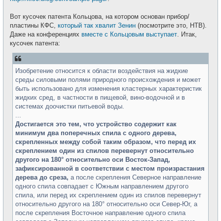
Вот кусочек патента Кольцова, на котором основан прибор/
пластины КФС,
который так хвалит Зенин
(посмотрите это, НТВ).
Даже на конференциях
вместе с Кольцовым выступает
. Итак,
кусочек патента:
Изобретение относится к области воздействия на жидкие
среды силовыми полями природного происхождения и может
быть использовано для изменения кластерных характеристик
жидких сред, в частности в пищевой, вино-водочной и в
системах доочистки питьевой воды.
...
Достигается это тем, что устройство содержит как
минимум два поперечных спила с одного дерева,
скрепленных между собой таким образом, что перед их
скреплением один из спилов перевернут относительно
другого на 180° относительно оси Восток-Запад,
зафиксированной в соответствии с местом произрастания
дерева до среза,
а после скрепления Северное направление
одного спила совпадает с Южным направлением другого
спила, или перед их скреплением один из спилов перевернут
относительно другого на 180° относительно оси Север-Юг, а
после скрепления Восточное направление одного спила