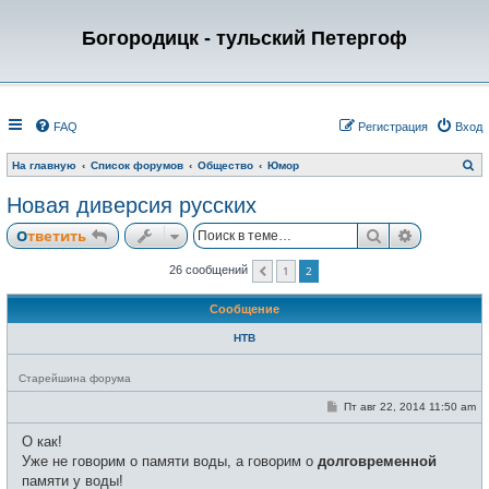
Богородицк - тульский Петергоф
FAQ
Регистрация
Вход
П
На главную
Список форумов
Общество
Юмор
о
и
Новая диверсия русских
с
к
Поиск
Расширен
Ответить
1
2
26 сообщений
Пред.
Сообщение
НТВ
Н
Старейшина форума
е
в
С
Пт авг 22, 2014 11:50 am
с
о
е
о
О как!
т
б
и
щ
Уже не говорим о памяти воды, а говорим о
долговременной
е
памяти у воды!
н