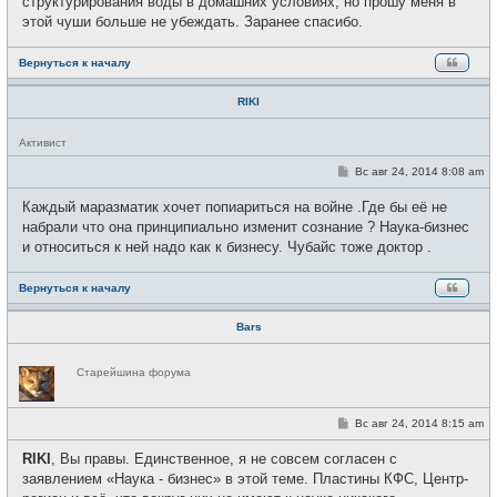
структурирования воды в домашних условиях, но прошу меня в
этой чуши больше не убеждать. Заранее спасибо.
Вернуться к началу
RIKI
Н
Активист
е
в
С
Вс авг 24, 2014 8:08 am
с
о
е
о
Каждый маразматик хочет попиариться на войне .Где бы её не
т
б
и
щ
набрали что она принципиально изменит сознание ? Наука-бизнес
е
и относиться к ней надо как к бизнесу. Чубайс тоже доктор .
н
и
е
Вернуться к началу
Bars
Н
Старейшина форума
е
в
с
е
С
Вс авг 24, 2014 8:15 am
т
о
и
о
RIKI
, Вы правы. Единственное, я не совсем согласен с
б
щ
заявлением «Наука - бизнес» в этой теме. Пластины КФС, Центр-
е