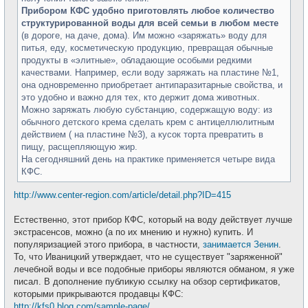
Прибором КФС удобно приготовлять любое количество
структурированной воды для всей семьи в любом месте
(в дороге, на даче, дома). Им можно «заряжать» воду для
питья, еду, косметическую продукцию, превращая обычные
продукты в «элитные», обладающие особыми редкими
качествами. Например, если воду заряжать на пластине №1,
она одновременно приобретает антипаразитарные свойства, и
это удобно и важно для тех, кто держит дома животных.
Можно заряжать любую субстанцию, содержащую воду: из
обычного детского крема сделать крем с антицеллюлитным
действием ( на пластине №3), а кусок торта превратить в
пищу, расщепляющую жир.
На сегодняшний день на практике применяется четыре вида
КФС.
http://www.center-region.com/article/detail.php?ID=415
Естественно, этот прибор КФС, который на воду действует лучше
экстрасенсов, можно (а по их мнению и нужно) купить. И
популяризацией этого прибора, в частности,
занимается Зенин
.
То, что Иваницкий утверждает, что не существует "заряженной"
лечебной воды и все подобные приборы являются обманом, я уже
писал. В дополнение публикую ссылку на обзор сертификатов,
которыми прикрываются продавцы КФС:
http://kfs0.blog.com/sample-page/
.