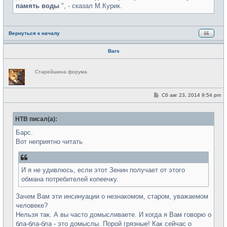
память воды
", - сказал М.Курик.
Вернуться к началу
Bars
Н
Старейшина форума
е
в
с
е
С
Сб авг 23, 2014 9:54 pm
т
о
и
о
б
НТВ писал(а):
щ
е
н
Барс.
и
Вот неприятно читать
е
И я не удивлюсь, если этот Зенин получает от этого
обмана потребителей копеечку.
Зачем Вам эти инсинуации о незнакомом, старом, уважаемом
человеке?
Нельзя так. А вы часто домысливаете. И когда я Вам говорю о
бла-бла-бла - это домыслы. Порой грязные! Как сейчас о