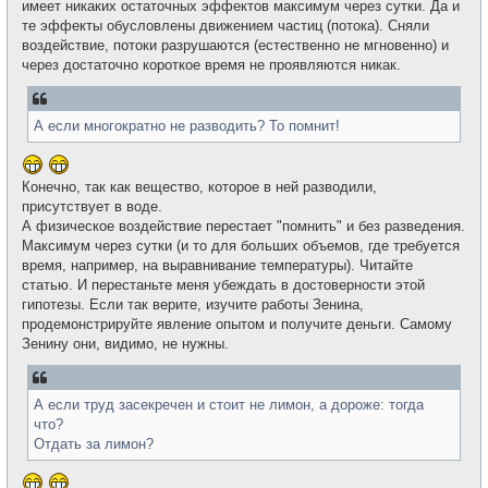
имеет никаких остаточных эффектов максимум через сутки. Да и
н
и
те эффекты обусловлены движением частиц (потока). Сняли
е
воздействие, потоки разрушаются (естественно не мгновенно) и
через достаточно короткое время не проявляются никак.
А если многократно не разводить? То помнит!
Конечно, так как вещество, которое в ней разводили,
присутствует в воде.
А физическое воздействие перестает "помнить" и без разведения.
Максимум через сутки (и то для больших объемов, где требуется
время, например, на выравнивание температуры). Читайте
статью. И перестаньте меня убеждать в достоверности этой
гипотезы. Если так верите, изучите работы Зенина,
продемонстрируйте явление опытом и получите деньги. Самому
Зенину они, видимо, не нужны.
А если труд засекречен и стоит не лимон, а дороже: тогда
что?
Отдать за лимон?