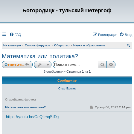
Богородицк - тульский Петергоф
FAQ
Регистрация
Вход
П
На главную
Список форумов
Общество
Наука и образование
о
и
Математика или политика?
с
к
Поиск
Расширен
Ответить
3 сообщения • Страница
1
из
1
Сообщение
Стас Ермак
Н
Старейшина форума
е
в
С
Математика или политика?
Ср апр 06, 2022 2:14 pm
с
о
е
о
https://youtu.be/OeQIlmqStDg
т
б
и
щ
е
н
и
_________________