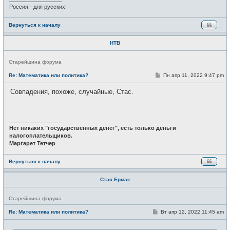
е
Россия - для русских!
Вернуться к началу
НТВ
Н
Старейшина форума
е
в
С
Re: Математика или политика?
Пн апр 11, 2022 9:47 pm
с
о
е
о
Совпадения, похоже, случайные, Стас.
т
б
и
щ
е
н
и
_________________
е
Нет никаких "государственных денег", есть только деньги
налогоплательщиков.
Маргарет Тетчер
Вернуться к началу
Стас Ермак
Н
Старейшина форума
е
в
С
Re: Математика или политика?
Вт апр 12, 2022 11:45 am
с
о
е
о
т
б