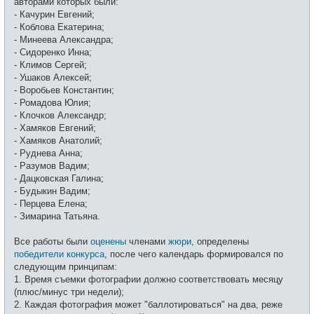
авторами которых были:
н
и
- Качурин Евгений;
е
- Коблова Екатерина;
- Минеева Александра;
- Сидоренко Инна;
- Климов Сергей;
- Ушаков Алексей;
- Воробьев Константин;
- Ромадова Юлия;
- Клочков Александр;
- Хамяков Евгений;
- Хамяков Анатолий;
- Руднева Анна;
- Разумов Вадим;
- Дацковская Галина;
- Будыкин Вадим;
- Перцева Елена;
- Зимарина Татьяна.
Все работы были
оценены
членами
жюри
, определены
победители конкурса
, после чего календарь формировался по
следующим принципам:
1. Время съемки фотографии должно соответствовать месяцу
(плюс/минус три недели);
2. Каждая фотография может "баллотироваться" на два, реже