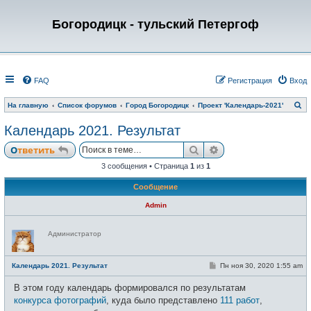
Богородицк - тульский Петергоф
FAQ
Регистрация
Вход
П
На главную
Список форумов
Город Богородицк
Проект 'Календарь-2021'
о
и
Календарь 2021. Результат
с
к
Поиск
Расширенный пои
Ответить
3 сообщения • Страница
1
из
1
Сообщение
Admin
Н
Администратор
е
в
с
е
С
Календарь 2021. Результат
Пн ноя 30, 2020 1:55 am
т
о
и
о
В этом году календарь формировался по результатам
б
щ
конкурса фотографий
, куда было представлено
111 работ
,
е