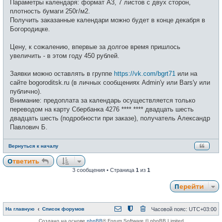
Параметры календаря: формат А3, 7 листов с двух сторон,
н
и
плотность бумаги 250г/м2.
е
Получить заказанные календари можно будет в конце декабря в
Богородицке.
Цену, к сожалению, впервые за долгое время пришлось
увеличить - в этом году 450 рублей.
Заявки можно оставлять в группе
https://vk.com/bgrt71
или на
сайте bogoroditsk.ru (в личных сообщениях Admin'у или Bars'у или
публично).
Внимание: предоплата за календарь осуществляется только
переводом на карту Сбербанка 4276 **** **** двадцать шесть
двадцать шесть (подробности при заказе), получатель Александр
Павлович Б.
Вернуться к началу
Ответить
3 сообщения • Страница
1
из
1
Перейти
На главную
Список форумов
Часовой пояс:
UTC+03:00
Создано на основе
phpBB
® Forum Software © phpBB Limited