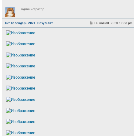
Н
Администратор
е
в
с
е
С
Re: Календарь 2021. Результат
Пн ноя 30, 2020 10:33 pm
т
о
и
о
б
щ
е
н
и
е