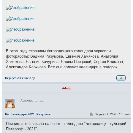
В этом году страницы богородицкого календаря украсили
фотоработы: Вадима Разумова, Евгения Хамякова, Анатолия
Хамякова, Евгения Качурина, Елены Перцевой, Сергея Климова,
Александра Клочкова. Все они получат календари в подарок.
Вернуться к началу
Admin
Н
Администратор
е
в
с
е
С
Re: Календарь 2021. Результат
Вт дек 01, 2020 7:53 am
т
о
и
о
Принимаются заказы на печать календаря "Богородицк - тульский
б
щ
Петергоф - 2021".
е