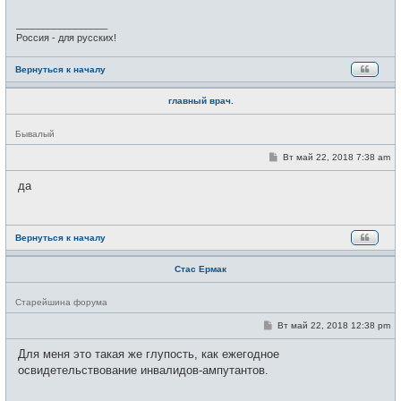
и
е
_________________
Россия - для русских!
Вернуться к началу
главный врач.
Н
Бывалый
е
в
С
Вт май 22, 2018 7:38 am
с
о
е
о
да
т
б
и
щ
е
н
и
Вернуться к началу
е
Стас Ермак
Н
Старейшина форума
е
в
С
Вт май 22, 2018 12:38 pm
с
о
е
о
Для меня это такая же глупость, как ежегодное
т
б
и
щ
освидетельствование инвалидов-ампутантов.
е
н
и