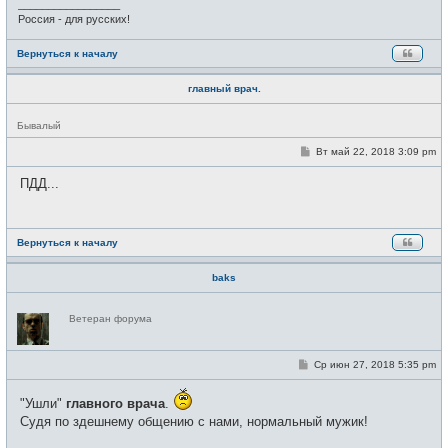
_________________
е
Россия - для русских!
Вернуться к началу
главный врач.
Н
Бывалый
е
в
С
Вт май 22, 2018 3:09 pm
с
о
е
о
ПДД...
т
б
и
щ
е
н
и
Вернуться к началу
е
baks
Н
Ветеран форума
е
в
с
е
С
Ср июн 27, 2018 5:35 pm
т
о
и
о
б
"Ушли"
главного врача
.
щ
Судя по здешнему общению с нами, нормальный мужик!
е
н
и