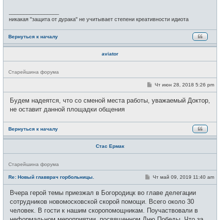
и
е
_________________
никакая "защита от дурака" не учитывает степени креативности идиота
Вернуться к началу
aviator
Н
Старейшина форума
е
в
С
Чт июн 28, 2018 5:26 pm
с
о
е
о
Будем надеятся, что со сменой места работы, уважаемый Доктор,
т
б
и
щ
не оставит данной площадки общения
е
н
и
Вернуться к началу
е
Стас Ермак
Н
Старейшина форума
е
в
С
Re: Новый главврач горбольницы.
Чт май 09, 2019 11:40 am
с
о
е
о
Вчера герой темы приезжал в Богородицк во главе делегации
т
б
и
щ
сотрудников новомосковской скорой помощи. Всего около 30
е
человек. В гости к нашим скоропомощникам. Поучаствовали в
н
и
неформальном мероприятии, посвященном Дню Победы. Что за