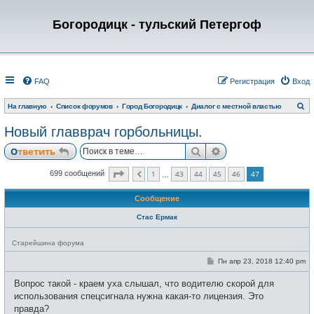
Богородицк - тульский Петергоф
FAQ
Регистрация
Вход
П
На главную
Список форумов
Город Богородицк
Диалог с местной властью
о
и
Новый главврач горбольницы.
с
к
Поиск
Расширенный пои
Ответить
Страница
47
из
47
1
43
44
45
46
47
699 сообщений
Пред.
…
Сообщение
Стас Ермак
Н
Старейшина форума
е
в
С
Пн апр 23, 2018 12:40 pm
с
о
е
о
Вопрос такой - краем уха слышал, что водителю скорой для
т
б
и
щ
использования спецсигнала нужна какая-то лицензия. Это
е
правда?
н