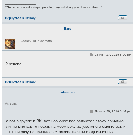
_________________
е
"Never argue with stupid people, they will drag you down to their..."
Вернуться к началу
Bars
Н
Старейшина форума
е
в
с
е
С
Ср июн 27, 2018 8:00 pm
т
о
и
о
Хреново.
б
щ
е
н
и
Вернуться к началу
е
admiralex
Н
Активист
е
в
С
Чт июн 28, 2018 3:44 pm
с
о
е
о
а вот в группе в ВК, чет наоборот все радуются этому событию....
т
б
и
щ
лично мне как-то пофиг. на моем веку их уже много сменилось и
е
т.т.т. ни разу не пришлось сталкиваться ни с одним из них
н