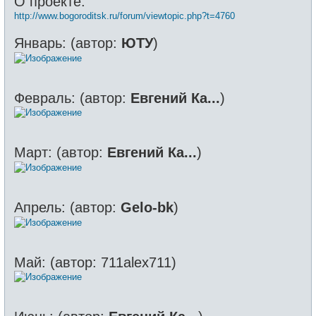
О проекте:
б
щ
http://www.bogoroditsk.ru/forum/viewtopic.php?t=4760
е
н
и
Январь: (автор:
ЮТУ
)
е
Февраль: (автор:
Евгений Ка...
)
Март: (автор:
Евгений Ка...
)
Апрель: (автор:
Gelo-bk
)
Май: (автор: 711alex711)