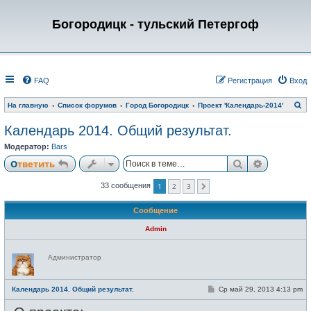
Богородицк - тульский Петергоф
FAQ
Регистрация
Вход
П
На главную
Список форумов
Город Богородицк
Проект 'Календарь-2014'
о
и
Календарь 2014. Общий результат.
с
к
Модератор:
Bars
Поиск
Расширен
Ответить
1
2
3
33 сообщения
След.
Сообщение
Admin
Н
Администратор
е
в
с
е
С
Календарь 2014. Общий результат.
Ср май 29, 2013 4:13 pm
т
о
и
о