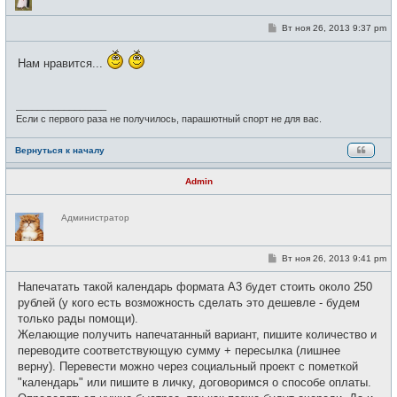
в
с
е
С
Вт ноя 26, 2013 9:37 pm
т
о
и
о
б
Нам нравится...
щ
е
н
и
_________________
е
Если с первого раза не получилось, парашютный спорт не для вас.
Вернуться к началу
Admin
Н
Администратор
е
в
с
е
С
Вт ноя 26, 2013 9:41 pm
т
о
и
о
Напечатать такой календарь формата А3 будет стоить около 250
б
щ
рублей (у кого есть возможность сделать это дешевле - будем
е
только рады помощи).
н
и
Желающие получить напечатанный вариант, пишите количество и
е
переводите соответствующую сумму + пересылка (лишнее
верну). Перевести можно через социальный проект с пометкой
"календарь" или пишите в личку, договоримся о способе оплаты.