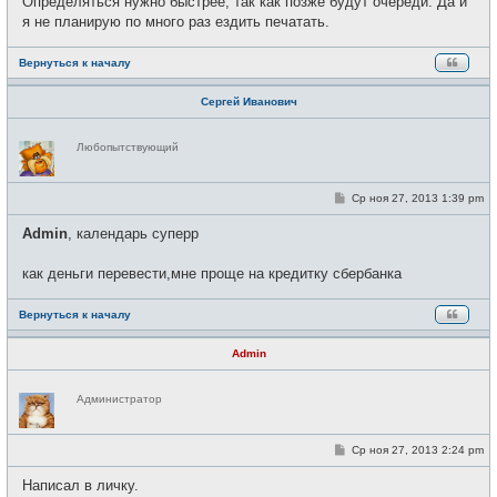
Определяться нужно быстрее, так как позже будут очереди. Да и
я не планирую по много раз ездить печатать.
Вернуться к началу
Сергей Иванович
Н
Любопытствующий
е
в
с
е
С
Ср ноя 27, 2013 1:39 pm
т
о
и
о
Admin
, календарь суперр
б
щ
е
как деньги перевести,мне проще на кредитку сбербанка
н
и
е
Вернуться к началу
Admin
Н
Администратор
е
в
с
е
С
Ср ноя 27, 2013 2:24 pm
т
о
и
о
Написал в личку.
б