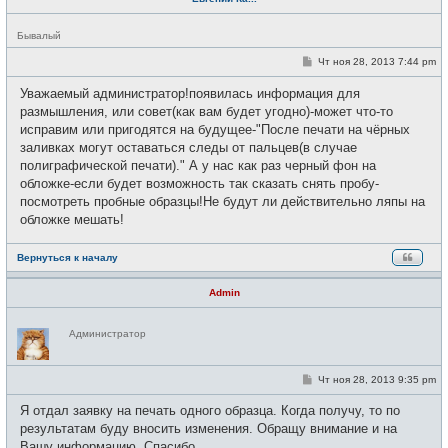
Н
Бывалый
е
в
С
Чт ноя 28, 2013 7:44 pm
с
о
е
о
Уважаемый администратор!появилась информация для
т
б
и
щ
размышления, или совет(как вам будет угодно)-может что-то
е
исправим или пригодятся на будущее-"После печати на чёрных
н
и
заливках могут оставаться следы от пальцев(в случае
е
полиграфической печати)." А у нас как раз черный фон на
обложке-если будет возможность так сказать снять пробу-
посмотреть пробные образцы!Не будут ли действительно ляпы на
обложке мешать!
Вернуться к началу
Admin
Н
Администратор
е
в
с
е
С
Чт ноя 28, 2013 9:35 pm
т
о
и
о
Я отдал заявку на печать одного образца. Когда получу, то по
б
щ
результатам буду вносить изменения. Обращу внимание и на
е
Вашу информацию. Спасибо.