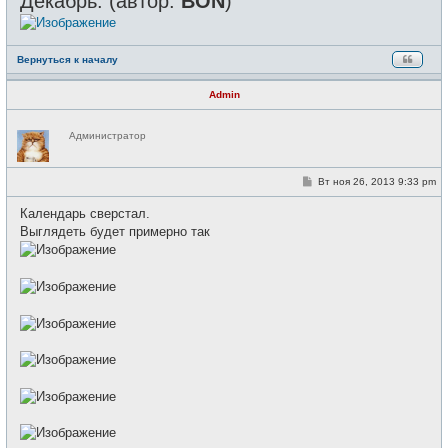
Декабрь: (автор:
BON
)
Вернуться к началу
Admin
Н
Администратор
е
в
с
е
С
Вт ноя 26, 2013 9:33 pm
т
о
и
о
Календарь сверстал.
б
щ
Выглядеть будет примерно так
е
н
и
е