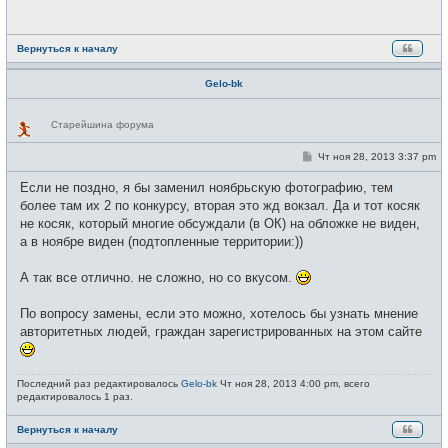
щ
е
н
и
Вернуться к началу
е
Gelo-bk
Н
Старейшина форума
е
в
с
С
Чт ноя 28, 2013 3:37 pm
е
о
т
о
Если не поздно, я бы заменил ноябрьскую фотографию, тем
и
б
щ
более там их 2 по конкурсу, вторая это жд вокзал. Да и тот косяк
е
не косяк, который многие обсуждали (в ОК) на обложке не виден,
н
и
а в ноябре виден (подтопленные территории:))
е
А так все отлично. не сложно, но со вкусом.
По вопросу замены, если это можно, хотелось бы узнать мнение
авторитетных людей, граждан зарегистрированных на этом сайте
Последний раз редактировалось
Gelo-bk
Чт ноя 28, 2013 4:00 pm, всего
редактировалось 1 раз.
Вернуться к началу