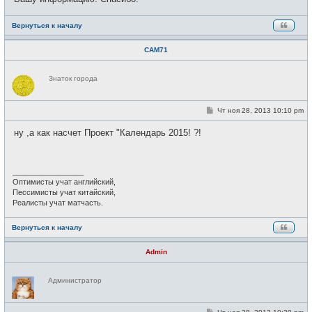
н
и
е
Вернуться к началу
САМ71
Н
Знаток города
е
в
с
е
С
Чт ноя 28, 2013 10:10 pm
т
о
и
о
ну ,а как насчет Проект "Календарь 2015! ?!
б
щ
е
н
и
_________________
е
Оптимисты учат английский,
Пессимисты учат китайский,
Реалисты учат матчасть.
Вернуться к началу
Admin
Н
Администратор
е
в
с
е
С