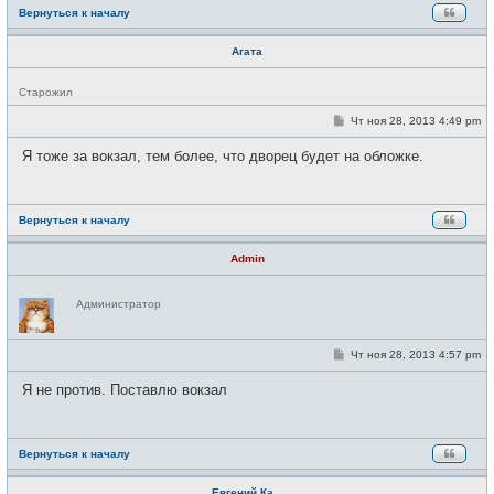
Вернуться к началу
Агата
Н
Старожил
е
в
С
Чт ноя 28, 2013 4:49 pm
с
о
е
о
Я тоже за вокзал, тем более, что дворец будет на обложке.
т
б
и
щ
е
н
и
Вернуться к началу
е
Admin
Н
Администратор
е
в
с
е
С
Чт ноя 28, 2013 4:57 pm
т
о
и
о
Я не против. Поставлю вокзал
б
щ
е
н
и
Вернуться к началу
е
Евгений Ка...