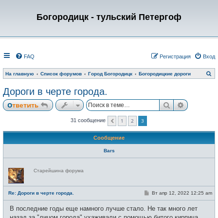
Богородицк - тульский Петергоф
FAQ
Регистрация
Вход
П
На главную
Список форумов
Город Богородицк
Богородицкие дороги
о
и
Дороги в черте города.
с
к
Поиск
Расширен
Ответить
1
2
3
31 сообщение
Пред.
Сообщение
Bars
Н
Старейшина форума
е
в
с
е
С
Re: Дороги в черте города.
Вт апр 12, 2022 12:25 am
т
о
и
о
В последние годы еще намного лучше стало. Не так много лет
б
щ
назад за "лицом города" ухаживали с помощью битого кирпича