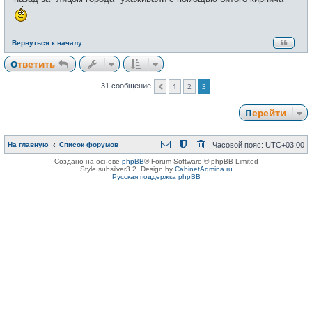
е
н
и
е
Вернуться к началу
Ответить
1
2
3
31 сообщение
Пред.
Перейти
На главную
Список форумов
Часовой пояс:
UTC+03:00
Создано на основе
phpBB
® Forum Software © phpBB Limited
Style subsilver3.2. Design by
CabinetAdmina.ru
Русская поддержка phpBB