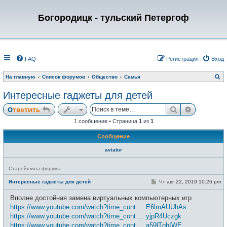
Богородицк - тульский Петергоф
FAQ
Регистрация
Вход
П
На главную
Список форумов
Общество
Семья
о
и
Интересные гаджеты для детей
с
к
Поиск
Расширен
Ответить
1 сообщение • Страница
1
из
1
Сообщение
aviator
Н
Старейшина форума
е
в
С
Интересные гаджеты для детей
Чт авг 22, 2019 10:26 pm
с
о
е
о
Вполне достойная замена виртуальных компьютерных игр
т
б
и
щ
https://www.youtube.com/watch?time_cont ... E6lmAUUhAs
е
https://www.youtube.com/watch?time_cont ... yjpR4Uczgk
н
и
https://www.youtube.com/watch?time_cont ... a59lTqhIWE