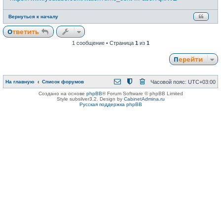
е
Вернуться к началу
Ответить
1 сообщение • Страница
1
из
1
Перейти
На главную
Список форумов
Часовой пояс:
UTC+03:00
Создано на основе
phpBB
® Forum Software © phpBB Limited
Style subsilver3.2. Design by
CabinetAdmina.ru
Русская поддержка phpBB