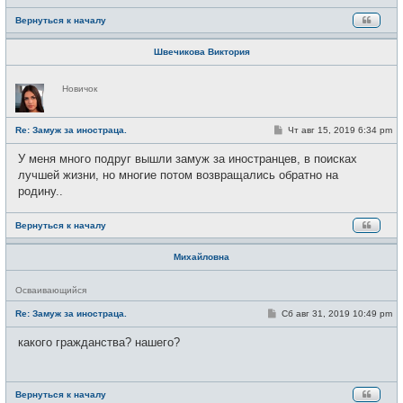
н
и
Вернуться к началу
е
Швечикова Виктория
Н
Новичок
е
в
с
е
С
Re: Замуж за иностраца.
Чт авг 15, 2019 6:34 pm
т
о
и
о
У меня много подруг вышли замуж за иностранцев, в поисках
б
щ
лучшей жизни, но многие потом возвращались обратно на
е
родину..
н
и
е
Вернуться к началу
Михайловна
Н
Осваивающийся
е
в
С
Re: Замуж за иностраца.
Сб авг 31, 2019 10:49 pm
с
о
е
о
какого гражданства? нашего?
т
б
и
щ
е
н
и
Вернуться к началу
е