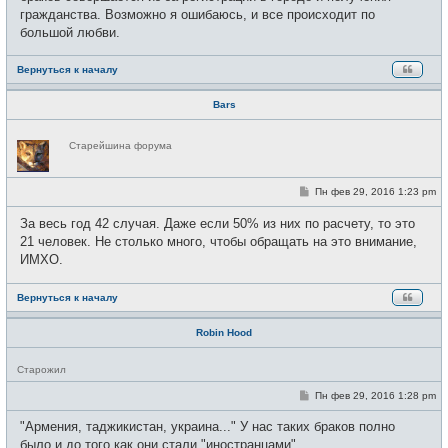
е
гражданства. Возможно я ошибаюсь, и все происходит по
большой любви.
Вернуться к началу
Bars
Н
Старейшина форума
е
в
с
е
С
Пн фев 29, 2016 1:23 pm
т
о
и
о
За весь год 42 случая. Даже если 50% из них по расчету, то это
б
щ
21 человек. Не столько много, чтобы обращать на это внимание,
е
ИМХО.
н
и
е
Вернуться к началу
Robin Hood
Н
Старожил
е
в
С
Пн фев 29, 2016 1:28 pm
с
о
е
о
"Армения, таджикистан, украина..." У нас таких браков полно
т
б
и
щ
было и до того как они стали "иностранцами".