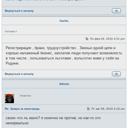
е
н
и
Вернуться к началу
е
hachu
Н
Активист
е
в
С
Пн фев 29, 2016 4:51 pm
с
о
е
о
Регистрирация , браки, трудоустройство . Звеньи одной цепи и
т
б
и
щ
хорошо налаженый бизнес, заплатив люди получают возможность
е
в том числе , пользоваться льготами , вольготно живя у себя на
н
и
Родине.
е
Вернуться к началу
Adrium
Н
Новичок
е
в
с
е
С
Re: Замуж за иностраца.
Пт авг 09, 2019 4:18 am
т
о
и
о
своих что ль мало? я конечно не против, но как-то это
б
щ
ненормально
е