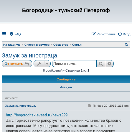
Богородицк - тульский Петергоф
FAQ
Регистрация
Вход
П
На главную
Список форумов
Общество
Семья
о
и
Замуж за иностраца.
с
к
Поиск
Расширен
Ответить
8 сообщений • Страница
1
из
1
Сообщение
Avakym
Н
Активист
е
в
С
Замуж за иностраца.
Пн фев 29, 2016 1:13 pm
с
о
е
о
http://bogoroditskievesti.ru/news229
т
б
и
щ
Загс торжественно рапортует о повышении количества браков с
е
иностранцами. Могу предположить, что какая-то часть этих
н
и
браков совершается из-за регистрации в городе и получения