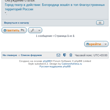
Обсуждение статьи: "
щ
е
Город-театр в действии: Богородицк вошёл в топ благоустроенных
н
территорий России
и
е
".
Вернуться к началу
Ответить
1 сообщение • Страница
1
из
1
Перейти
На главную
Список форумов
Часовой пояс:
UTC+03:00
Создано на основе
phpBB
® Forum Software © phpBB Limited
Style subsilver3.2. Design by
CabinetAdmina.ru
Русская поддержка phpBB