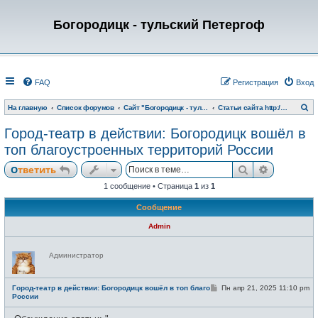
Богородицк - тульский Петергоф
FAQ
Регистрация
Вход
П
На главную
Список форумов
Сайт "Богородицк - тульский Петергоф"
Статьи сайта http://www.bogoroditsk.ru/
о
и
Город-театр в действии: Богородицк вошёл в
с
к
топ благоустроенных территорий России
Поиск
Расширен
Ответить
1 сообщение • Страница
1
из
1
Сообщение
Admin
Н
Администратор
е
в
с
е
С
Город-театр в действии: Богородицк вошёл в топ благоустроенных территорий
Пн апр 21, 2025 11:10 pm
т
о
России
и
о
б