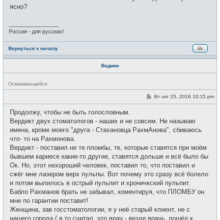
и
ясно?
е
_________________
Россия - для русских!
Вернуться к началу
Вадики
Н
Осваивающийся
е
в
С
Вт окт 25, 2016 10:15 pm
с
о
е
о
Продолжу, чтобы не быть голословным.
т
б
и
щ
Вердикт двух стоматологов - наших и не совсем. Не называю
е
имена, кроме моего "друга - Стахановца РахмАнова", сбиваюсь
н
и
что- то на Рахмонова.
е
Вердикт - поставил не те пломбы, те, которые ставятся при моём
бывшем кариесе какие-то другие, ставятся дольше и всё было бы
Ок. Но, этот нехороший человек, поставил то, что поставил и
сжёг мне лазером верх пульпы. Вот почему это сразу всё болело
и потом вылилось в острый пульпит и хроничкский пульпит.
Бабло Рахманов брать не забывал, коментируя, что ПЛОМБУ он
мне по гарантии поставит!
Женщина, зав госстоматологии, я у неё старый клиент, не с
нашего города ( я то считал, что врач - везде врачь, пошёл к ...