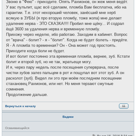
Звоню в "Фею" - приходите. Опять Рахмонов, он жеж меня ведёт.
У вас пульпит, щас всё сделаем, пломба Вам бесплатна, ибо на
гарантии. Т.е. этот нехороший человек, занёсший мне херб
всякую в ЗУБЫ (я про вторую пломбу, тоже жопа) мне делает
удаление нерва - ЭТО СКАЗКА!!!! Пробил мне щёку... И содрал
ёщё 3600 за удаления нерва и временную пломбу.
Прихожу через неделю, ибо работаю. Заходим в кабинет. Вопрос
от "врача" - болит? - я - "болит". Когда не будет болеть - придёте.
Я - А пломба то временная? Он - Она может год простоять.
Приходите когда боли не будет.
И вот болит постоянно эта временная пломба, вернее, зуб. Кстати
болит и второй зуб, но не так, жратьеще могу.
И я, через пару недель после посещения суперврача, после
чистки зубов залез пальцем в рот и пощупал вот этот зуб. А он
расколот (зуб). Видел ли это при моём последнем посещении
стахановец Рахмонов, или нет. Но меня терзают смутные
сомнения.
Продолжение дальше.
Вернуться к началу
Вадики
Н
Осваивающийся
е
в
С
Вс окт 16, 2016 8:34 pm