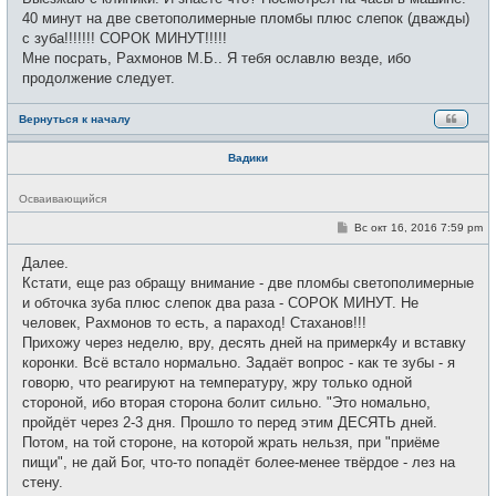
40 минут на две светополимерные пломбы плюс слепок (дважды)
с зуба!!!!!!! СОРОК МИНУТ!!!!!
Мне посрать, Рахмонов М.Б.. Я тебя ославлю везде, ибо
продолжение следует.
Вернуться к началу
Вадики
Н
Осваивающийся
е
в
С
Вс окт 16, 2016 7:59 pm
с
о
е
о
Далее.
т
б
и
щ
Кстати, еще раз обращу внимание - две пломбы светополимерные
е
и обточка зуба плюс слепок два раза - СОРОК МИНУТ. Не
н
и
человек, Рахмонов то есть, а параход! Стаханов!!!
е
Прихожу через неделю, вру, десять дней на примерк4у и вставку
коронки. Всё встало нормально. Задаёт вопрос - как те зубы - я
говорю, что реагируют на температуру, жру только одной
стороной, ибо вторая сторона болит сильно. "Это номально,
пройдёт через 2-3 дня. Прошло то перед этим ДЕСЯТЬ дней.
Потом, на той стороне, на которой жрать нельзя, при "приёме
пищи", не дай Бог, что-то попадёт более-менее твёрдое - лез на
стену.