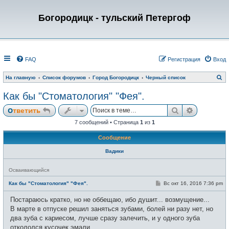
Богородицк - тульский Петергоф
FAQ
Регистрация
Вход
П
На главную
Список форумов
Город Богородицк
Черный список
о
и
Как бы "Стоматология" "Фея".
с
к
Поиск
Расширен
Ответить
7 сообщений • Страница
1
из
1
Сообщение
Вадики
Н
Осваивающийся
е
в
С
Как бы "Стоматология" "Фея".
Вс окт 16, 2016 7:36 pm
с
о
е
о
Постараюсь кратко, но не оббещаю, ибо душит... возмущение...
т
б
и
щ
В марте в отпуске решил заняться зубами, болей ни разу нет, но
е
два зуба с кариесом, лучше сразу залечить, и у одного зуба
н
и
откололся кусочек эмали.