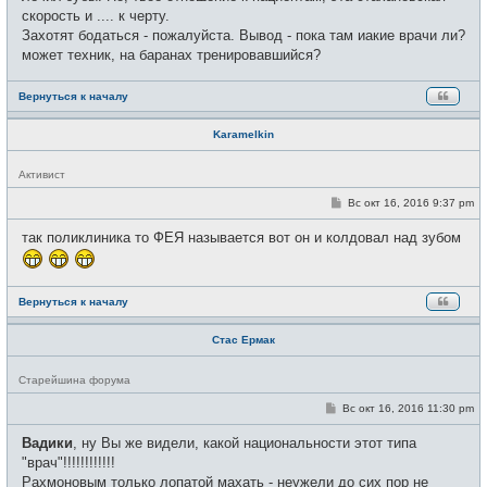
скорость и .... к черту.
Захотят бодаться - пожалуйста. Вывод - пока там иакие врачи ли?
может техник, на баранах тренировавшийся?
Вернуться к началу
Karamelkin
Н
Активист
е
в
С
Вс окт 16, 2016 9:37 pm
с
о
е
о
так поликлиника то ФЕЯ называется вот он и колдовал над зубом
т
б
и
щ
е
н
и
Вернуться к началу
е
Стас Ермак
Н
Старейшина форума
е
в
С
Вс окт 16, 2016 11:30 pm
с
о
е
о
Вадики
, ну Вы же видели, какой национальности этот типа
т
б
и
щ
"врач"!!!!!!!!!!!!
е
Рахмоновым только лопатой махать - неужели до сих пор не
н