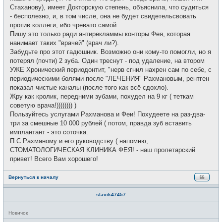
Стаханову), имеет Докторскую степень, объяснила, что судиться
- бесполезно, и, в том числе, она не будет свидетельсвовать
против коллеги, ибо чревато самой.
Пишу это только ради антирекламмы конторы Фея, которая
нанимает таких "врачей" (врач ли?).
Забудьте про этот гадюшник. Возможно они кому-то помогли, но я
потерял (почти) 2 зуба. Один треснут - под удаление, на втором
УЖЕ Хронический периодонтит, "нерв сгнил нахрен сам по себе, с
периодическими болями после "ЛЕЧЕНИЯ" Рахмановым, рентген
показал чистые каналы (после того как всё сдохло).
Жру как кролик, передними зубами, похудел на 9 кг ( теткам
советую врача!)))))))) )
Пользуйтесь услугами Рахманова и Феи! Похудеете на раз-два-
три за смешные 10 000 рублей ( потом, правда зуб вставить
имплантант - это соточка.
П.С Рахманому и его руководству ( напомню,
СТОМАТОЛОГИЧЕСКАЯ КЛИНИКА ФЕЯ! - наш пролетарский
привет! Всего Вам хорошего!
Вернуться к началу
slavik47457
Н
Новичок
е