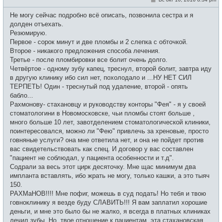
с
о
е
о
Не могу сейчас подробно всё описать, позвонила сестра и я
т
б
и
щ
долден отъехать.
е
Резюмирую.
н
и
Первое - сорок минут и две пломбы и 2 слепка с обточкой.
е
Второе - никакого предложения способа лечения.
Третье - после пломбировки все болит очень долго.
Четвёртое - одному зубу капец, треснул, второй болит, завтра иду
в другую клинику ибо сил нет, похолодало и ...НУ НЕТ СИЛ
ТЕРПЕТЬ! Один - треснутый под удаление, второй - опять
бабло...
Рахмонову- стахановцу и руководству конторы "Фея" - я у своей
стоматологини в Новомосковске, чьи пломбы стоят больше ,
много больше 10 лет, завотделением стоматологической клиники,
поинтересовался, можно ли "Фею" привлечь за хреновые, просто
говняные услуги? она мне ответила нет, и она не пойдет против
вас свидетельствовать как спец. И договор у вас составлен
"пациент не соблюдал, у пациента особенности и т.д".
Содрали за весь этот цирк десяточку. Мне щас минимум два
импланта вставлять, ибо жрать не могу, только кашки, а это тыяч
150.
РАХМаНОВ!!!! Мне пофиг, можешь в суд подать! Но тебя и твою
говноклинику я везде буду СЛАВИТЬ!!! Я вам заплатил хорошие
деньги, и мне это было бы не жалко, я всегда в платных клиниках
лечил зубы. Но, твое отношение к пациентам, эта стахановская