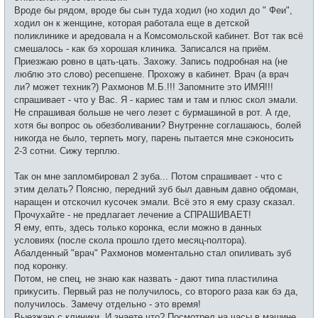
е
Вроде бы рядом, вроде бы сын туда ходил (но ходил до " Феи",
ходил он к женщине, которая работала еще в детской
поликлинике и аредовала н а Комсомольской кабинет. Вот так всё
смешалось - как бэ хорошая клиника. Записался на приём.
Приезжаю ровно в цать-цать. Захожу. Запись подробная на (не
люблю это слово) ресепшене. Прохожу в кабинет. Врач (а врач
ли? может техник?) Рахмонов М.Б.!!! Запомните это ИМЯ!!!
спрашивает - что у Вас. Я - кариес там и там и плюс скол эмали.
Не спрашивая больше не чего лезет с бурмашиной в рот. А где,
хотя бы вопрос оь обезболивании? Внутренне соглашаюсь, болей
никогда не было, терпеть могу, парень пытается мне сэконосить
2-3 сотни. Сижу терплю.
Так он мне запломбировал 2 зуба... Потом спрашивает - что с
этим делать? Поясню, передний зуб был давным давно обдоман,
наращен и отскочил кусочек эмали. Всё это я ему сразу сказал.
Прочухайте - не предлагает лечение а СПРАШИВАЕТ!
Я ему, епть, здесь только коронка, если можно в данных
условиях (после скола прошло гдето месяц-полтора).
Абалденный "врач" Рахмонов моментально стал опиливать зуб
под коронку.
Потом, не спец, не знаю как назвать - дают типа пластилина
прикусить. Первый раз не получилось, со второго раза как бэ да,
получилось. Замечу отдельно - это время!
Выезжаю с клиники. И знаете что? Посмотрел на часы в машине.