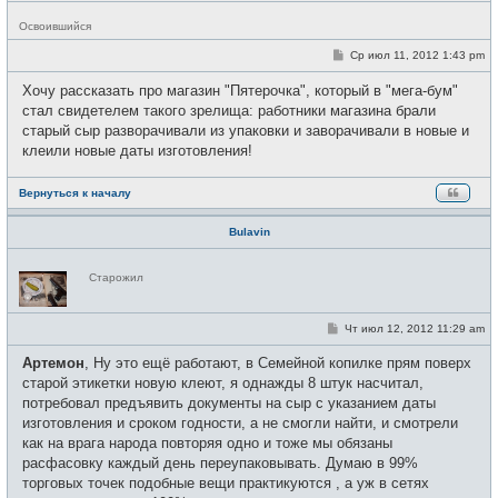
Н
Освоившийся
е
в
С
Ср июл 11, 2012 1:43 pm
с
о
е
о
Хочу рассказать про магазин "Пятерочка", который в "мега-бум"
т
б
и
щ
стал свидетелем такого зрелища: работники магазина брали
е
старый сыр разворачивали из упаковки и заворачивали в новые и
н
и
клеили новые даты изготовления!
е
Вернуться к началу
Bulavin
Н
Старожил
е
в
с
е
С
Чт июл 12, 2012 11:29 am
т
о
и
о
Артемон
, Ну это ещё работают, в Семейной копилке прям поверх
б
щ
старой этикетки новую клеют, я однажды 8 штук насчитал,
е
потребовал предъявить документы на сыр с указанием даты
н
и
изготовления и сроком годности, а не смогли найти, и смотрели
е
как на врага народа повторяя одно и тоже мы обязаны
расфасовку каждый день переупаковывать. Думаю в 99%
торговых точек подобные вещи практикуются , а уж в сетях