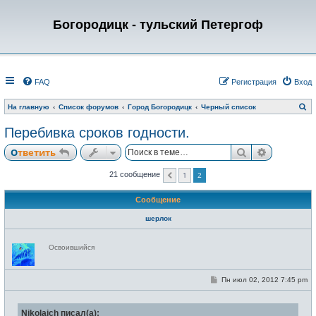
Богородицк - тульский Петергоф
FAQ
Регистрация
Вход
П
На главную
Список форумов
Город Богородицк
Черный список
о
и
Перебивка сроков годности.
с
к
Поиск
Расширен
Ответить
1
2
21 сообщение
Пред.
Сообщение
шерлок
Н
Освоившийся
е
в
с
е
С
Пн июл 02, 2012 7:45 pm
т
о
и
о
б
Nikolaich писал(а):
щ