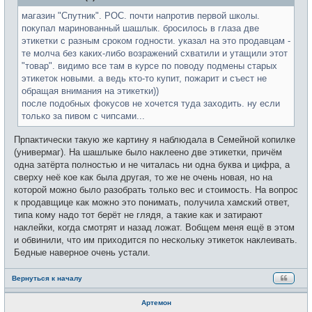
е
н
магазин "Спутник". РОС. почти напротив первой школы.
и
покупал маринованный шашлык. бросилось в глаза две
е
этикетки с разным сроком годности. указал на это продавцам -
те молча без каких-либо возражений схватили и утащили этот
"товар". видимо все там в курсе по поводу подмены старых
этикеток новыми. а ведь кто-то купит, пожарит и съест не
обращая внимания на этикетки))
после подобных фокусов не хочется туда заходить. ну если
только за пивом с чипсами...
Прпактически такую же картину я наблюдала в Семейной копилке
(универмаг). На шашлыке было наклеено две этикетки, причём
одна затёрта полностью и не читалась ни одна буква и цифра, а
сверху неё кое как была другая, то же не очень новая, но на
которой можно было разобрать только вес и стоимость. На вопрос
к продавщице как можно это понимать, получила хамский ответ,
типа кому надо тот берёт не глядя, а такие как и затирают
наклейки, когда смотрят и назад ложат. Вобщем меня ещё в этом
и обвинили, что им приходится по нескольку этикеток наклеивать.
Бедные наверное очень устали.
Вернуться к началу
Артемон