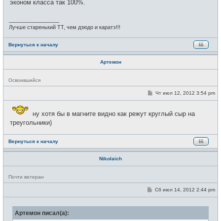
эконом класса так 100%.
_________________
Лучше старенький ТТ, чем дзюдо и каратэ!!!
Вернуться к началу
Артемон
Н
Освоившийся
е
в
С
Чт июл 12, 2012 3:54 pm
с
о
е
о
т
б
ну хотя бы в магните видно как режут круглый сыр на
и
щ
треугольники)
е
н
и
е
Вернуться к началу
Nikolaich
Н
Почти ветеран
е
в
С
Сб июл 14, 2012 2:44 pm
с
о
е
о
т
б
и
Артемон писал(а):
щ
е