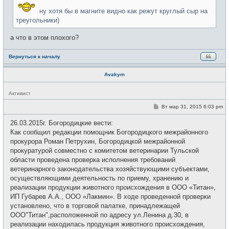
н
ну хотя бы в магните видно как режут круглый сыр на
и
е
треугольники)
а что в этом плохого?
Вернуться к началу
Avakym
Н
Активист
е
в
С
Вт мар 31, 2015 6:03 pm
с
о
е
о
26.03.2015г. Богородицкие вести:
т
б
и
щ
Как сообщил редакции помощник Богородицкого межрайонного
е
прокурора Роман Петрухин, Богородицкой межрайонной
н
и
прокуратурой совместно с комитетом ветеринарии Тульской
е
области проведена проверка исполнения требований
ветеринарного законодательства хозяйствующими субъектами,
осуществляющими деятельность по приему, хранению и
реализации продукции животного происхождения в ООО «Титан»,
ИП Губарев А.А., ООО «Лакмин». В ходе проведенной проверки
установлено, что в торговой палатке, принадлежащей
ООО"Титан",расположенной по адресу ул.Ленина д.30, в
реализации находилась продукция животного происхождения,