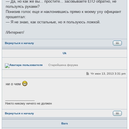
— Да, но как же вы... простите... засовываете ЕГО обратно, не
пользуясь руками?
Понизив голос еще и наклонившись прямо к моему уху официант
прошептал:
— Я не знаю, как остальные, но я пользуюсь ложкой.
/Интернет/
Вернуться к началу
Uk
Н
Старейшина форума
е
в
с
С
Чт июн 13, 2013 3:31 pm
е
о
т
о
ни о чем
и
б
щ
е
н
и
_________________
е
Никто никому ничего не должен
Вернуться к началу
Bars