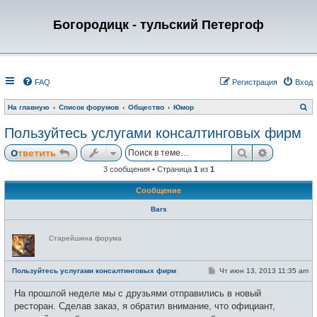
Богородицк - тульский Петергоф
FAQ
Регистрация
Вход
П
На главную
Список форумов
Общество
Юмор
о
и
Пользуйтесь услугами консалтинговых фирм
с
к
Поиск
Расширен
Ответить
3 сообщения • Страница
1
из
1
Сообщение
Bars
Н
Старейшина форума
е
в
с
е
С
Пользуйтесь услугами консалтинговых фирм
Чт июн 13, 2013 11:35 am
т
о
и
о
На прошлой неделе мы с друзьями отправились в новый
б
щ
ресторан. Сделав заказ, я обратил внимание, что официант,
е