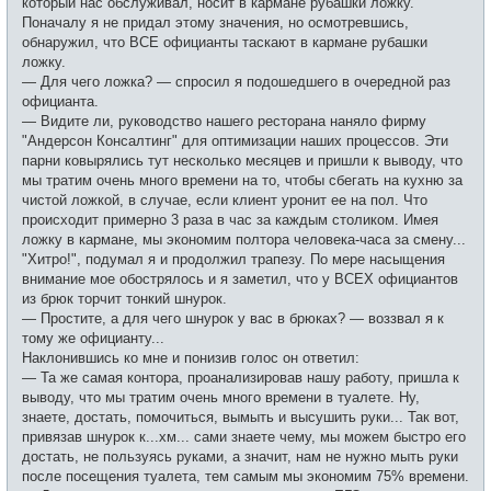
который нас обслуживал, носит в кармане рубашки ложку.
н
и
Поначалу я не придал этому значения, но осмотревшись,
е
обнаружил, что ВСЕ официанты таскают в кармане рубашки
ложку.
— Для чего ложка? — спросил я подошедшего в очередной раз
официанта.
— Видите ли, руководство нашего ресторана наняло фирму
"Андерсон Консалтинг" для оптимизации наших процессов. Эти
парни ковырялись тут несколько месяцев и пришли к выводу, что
мы тратим очень много времени на то, чтобы сбегать на кухню за
чистой ложкой, в случае, если клиент уронит ее на пол. Что
происходит примерно 3 раза в час за каждым столиком. Имея
ложку в кармане, мы экономим полтора человека-часа за смену...
"Хитро!", подумал я и продолжил трапезу. По мере насыщения
внимание мое обострялось и я заметил, что у ВСЕХ официантов
из брюк торчит тонкий шнурок.
— Простите, а для чего шнурок у вас в брюках? — воззвал я к
тому же официанту...
Наклонившись ко мне и понизив голос он ответил:
— Та же самая контора, проанализировав нашу работу, пришла к
выводу, что мы тратим очень много времени в туалете. Ну,
знаете, достать, помочиться, вымыть и высушить руки... Так вот,
привязав шнурок к...хм... сами знаете чему, мы можем быстро его
достать, не пользуясь руками, а значит, нам не нужно мыть руки
после посещения туалета, тем самым мы экономим 75% времени.