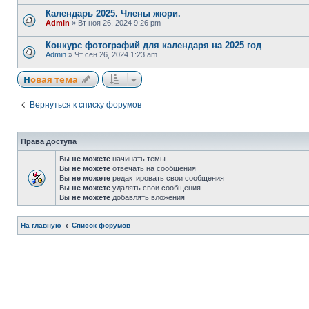
Календарь 2025. Члены жюри.
Admin
» Вт ноя 26, 2024 9:26 pm
Конкурс фотографий для календаря на 2025 год
Admin
» Чт сен 26, 2024 1:23 am
Новая тема
Вернуться к списку форумов
Права доступа
Вы
не можете
начинать темы
Вы
не можете
отвечать на сообщения
Вы
не можете
редактировать свои сообщения
Вы
не можете
удалять свои сообщения
Вы
не можете
добавлять вложения
На главную
Список форумов