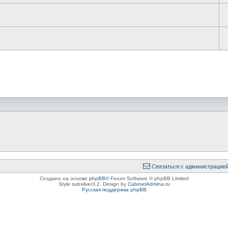
Связаться с администрацие
Создано на основе
phpBB
® Forum Software © phpBB Limited
Style subsilver3.2. Design by
CabinetAdmina.ru
Русская поддержка phpBB