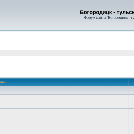
Богородицк - тульс
Форум сайта "Богородицк - т
 поиск
емы