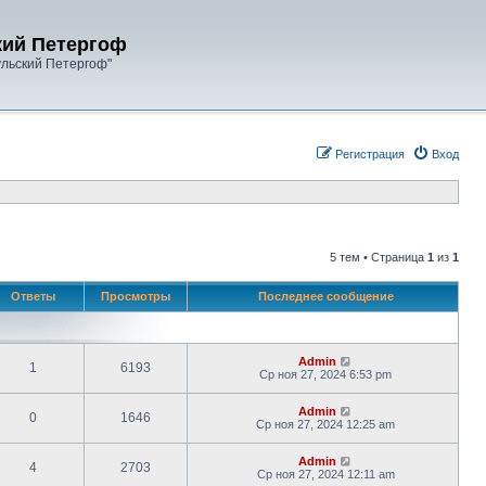
кий Петергоф
ульский Петергоф"
Регистрация
Вход
5 тем • Страница
1
из
1
Ответы
Просмотры
Последнее сообщение
Admin
1
6193
Ср ноя 27, 2024 6:53 pm
Admin
0
1646
Ср ноя 27, 2024 12:25 am
Admin
4
2703
Ср ноя 27, 2024 12:11 am