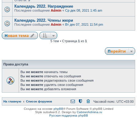
Ответы:
5
Календарь 2022. Награждение
Последнее сообщение
Admin
«
Ср дек 08, 2021 1:45 am
Календарь 2022. Члены жюри
Последнее сообщение
Admin
«
Вт дек 07, 2021 11:54 pm
Новая тема
5 тем • Страница
1
из
1
Перейти
Права доступа
Вы
не можете
начинать темы
Вы
не можете
отвечать на сообщения
Вы
не можете
редактировать свои сообщения
Вы
не можете
удалять свои сообщения
Вы
не можете
добавлять вложения
На главную
Список форумов
Часовой пояс:
UTC+03:00
Создано на основе
phpBB
® Forum Software © phpBB Limited
Style subsilver3.2. Design by
CabinetAdmina.ru
Русская поддержка phpBB