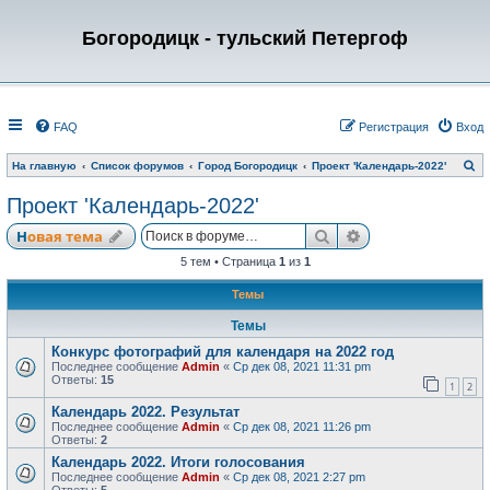
Богородицк - тульский Петергоф
FAQ
Регистрация
Вход
П
На главную
Список форумов
Город Богородицк
Проект 'Календарь-2022'
о
и
Проект 'Календарь-2022'
с
к
Поиск
Расширенный по
Новая тема
5 тем • Страница
1
из
1
Темы
Темы
Конкурс фотографий для календаря на 2022 год
Последнее сообщение
Admin
«
Ср дек 08, 2021 11:31 pm
Ответы:
15
1
2
Календарь 2022. Результат
Последнее сообщение
Admin
«
Ср дек 08, 2021 11:26 pm
Ответы:
2
Календарь 2022. Итоги голосования
Последнее сообщение
Admin
«
Ср дек 08, 2021 2:27 pm