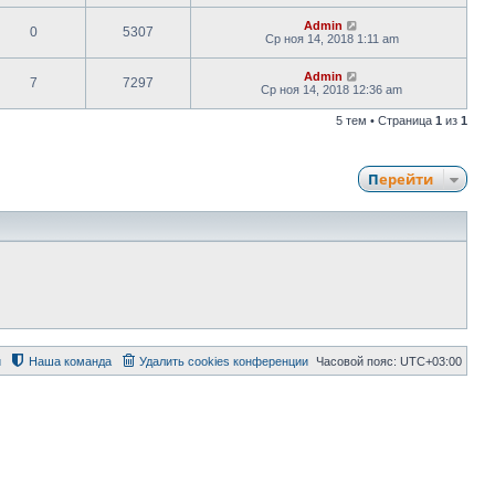
Admin
0
5307
Ср ноя 14, 2018 1:11 am
Admin
7
7297
Ср ноя 14, 2018 12:36 am
5 тем • Страница
1
из
1
Перейти
й
Наша команда
Удалить cookies конференции
Часовой пояс:
UTC+03:00