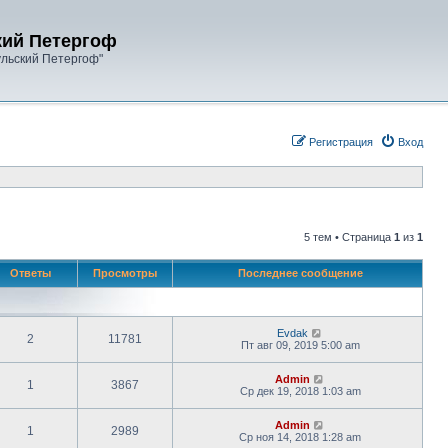
кий Петергоф
ульский Петергоф"
Регистрация
Вход
5 тем • Страница
1
из
1
Ответы
Просмотры
Последнее сообщение
Evdak
2
11781
Пт авг 09, 2019 5:00 am
Admin
1
3867
Ср дек 19, 2018 1:03 am
Admin
1
2989
Ср ноя 14, 2018 1:28 am