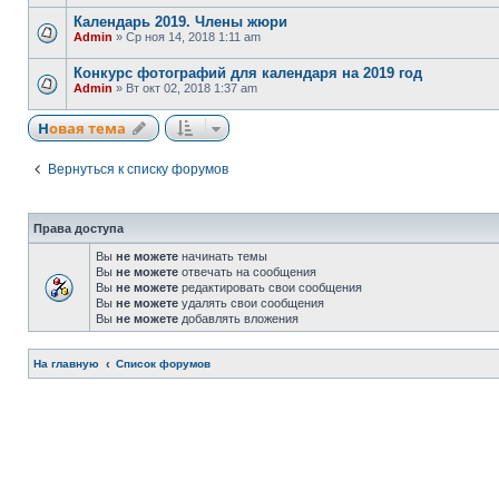
Календарь 2019. Члены жюри
Admin
» Ср ноя 14, 2018 1:11 am
Конкурс фотографий для календаря на 2019 год
Admin
» Вт окт 02, 2018 1:37 am
Новая тема
Вернуться к списку форумов
Права доступа
Вы
не можете
начинать темы
Вы
не можете
отвечать на сообщения
Вы
не можете
редактировать свои сообщения
Вы
не можете
удалять свои сообщения
Вы
не можете
добавлять вложения
На главную
Список форумов