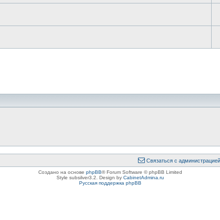
Связаться с администрацие
Создано на основе
phpBB
® Forum Software © phpBB Limited
Style subsilver3.2. Design by
CabinetAdmina.ru
Русская поддержка phpBB