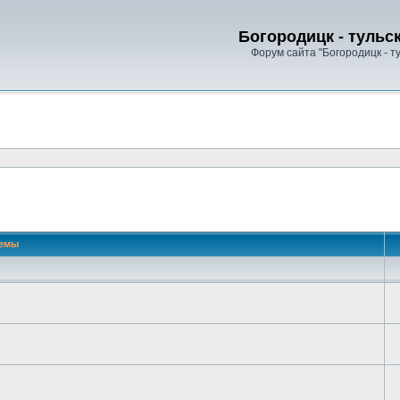
Богородицк - тульс
Форум сайта "Богородицк - т
 поиск
емы