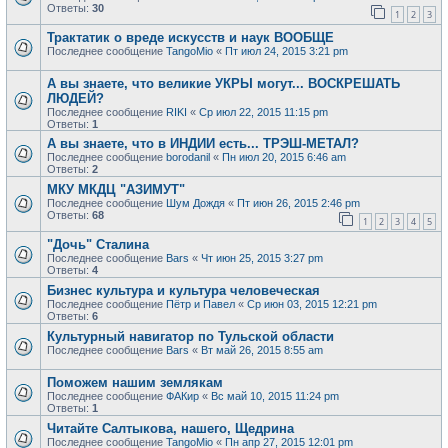
Ответы:
30
1
2
3
Трактатик о вреде искусств и наук ВООБЩЕ
Последнее сообщение
TangoMio
«
Пт июл 24, 2015 3:21 pm
А вы знаете, что великие УКРЫ могут... ВОСКРЕШАТЬ
ЛЮДЕЙ?
Последнее сообщение
RIKI
«
Ср июл 22, 2015 11:15 pm
Ответы:
1
А вы знаете, что в ИНДИИ есть... ТРЭШ-МЕТАЛ?
Последнее сообщение
borodanil
«
Пн июл 20, 2015 6:46 am
Ответы:
2
МКУ МКДЦ "АЗИМУТ"
Последнее сообщение
Шум Дождя
«
Пт июн 26, 2015 2:46 pm
Ответы:
68
1
2
3
4
5
"Дочь" Сталина
Последнее сообщение
Bars
«
Чт июн 25, 2015 3:27 pm
Ответы:
4
Бизнес культура и культура человеческая
Последнее сообщение
Пётр и Павел
«
Ср июн 03, 2015 12:21 pm
Ответы:
6
Культурный навигатор по Тульской области
Последнее сообщение
Bars
«
Вт май 26, 2015 8:55 am
Поможем нашим землякам
Последнее сообщение
ФАКир
«
Вс май 10, 2015 11:24 pm
Ответы:
1
Читайте Салтыкова, нашего, Щедрина
Последнее сообщение
TangoMio
«
Пн апр 27, 2015 12:01 pm