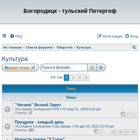
Богородицк - тульский Петергоф
FAQ
Регистрация
Вход
П
На главную
Список форумов
Общество
Культура
о
и
Культура
с
к
Поиск
Расширенный по
Новая тема
1
2
3
116 тем
След.
Темы
Темы
"Читаем" Ветхий Завет
Последнее сообщение
НТВ
«
Пт мар 01, 2024 8:34 pm
Ответы:
17
1
2
Праздник - каждый день
Последнее сообщение
Стас Ермак
«
Пн дек 25, 2023 12:49 pm
Ответы:
557
1
35
36
37
38
…
Новости театра "У Гаши"