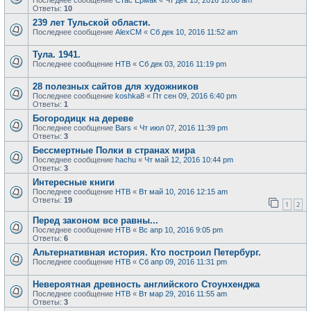
Последнее сообщение
Стас Ермак
«
Чт дек 15, 2016 10:08 am
Ответы:
10
239 лет Тульской области.
Последнее сообщение
AlexCM
«
Сб дек 10, 2016 11:52 am
Тула. 1941.
Последнее сообщение
НТВ
«
Сб дек 03, 2016 11:19 pm
28 полезных сайтов для художников
Последнее сообщение
koshka8
«
Пт сен 09, 2016 6:40 pm
Ответы:
1
Богородицк на дереве
Последнее сообщение
Bars
«
Чт июл 07, 2016 11:39 pm
Ответы:
3
Бессмертные Полки в странах мира
Последнее сообщение
hachu
«
Чт май 12, 2016 10:44 pm
Ответы:
3
Интересные книги
Последнее сообщение
НТВ
«
Вт май 10, 2016 12:15 am
Ответы:
19
1
2
Перед законом все равны...
Последнее сообщение
НТВ
«
Вс апр 10, 2016 9:05 pm
Ответы:
6
Альтернативная история. Кто построил Петербург.
Последнее сообщение
НТВ
«
Сб апр 09, 2016 11:31 pm
Невероятная древность английского Стоунхенджа
Последнее сообщение
НТВ
«
Вт мар 29, 2016 11:55 am
Ответы:
3