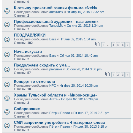
Ответы:
6
К отзыву прокатной заявки фильма «№44»
Последнее сообщение
admiralex
«
Чт апр 16, 2015 12:32 pm
Ответы:
2
Профессиональный художник - наш земляк
Последнее сообщение
TangoMio
«
Ср янв 21, 2015 1:34 pm
Ответы:
7
ПОЗДРАВЛЯЛКИ
Последнее сообщение
Bars
«
Пт янв 02, 2015 1:04 am
Ответы:
102
1
4
5
6
7
…
Ночь искусств
Последнее сообщение
Bars
«
Сб ноя 01, 2014 10:40 am
Ответы:
2
Продолжаем сходить с ума...
Последнее сообщение
ракушка
«
Вс сен 28, 2014 3:30 pm
Ответы:
57
1
2
3
4
Концерт-то отменили
Последнее сообщение
NPC
«
Чт фев 20, 2014 10:36 pm
Ответы:
10
Храмы Тульской области и «Мироносицы»
Последнее сообщение
Агата
«
Вс фев 02, 2014 5:39 pm
Ответы:
3
Соборование
Последнее сообщение
Пётр и Павел
«
Пт янв 17, 2014 2:21 pm
Ответы:
6
СМИ запретили употреблять 4 матерных слова
Последнее сообщение
Пётр и Павел
«
Пн дек 30, 2013 8:18 pm
Ответы:
3