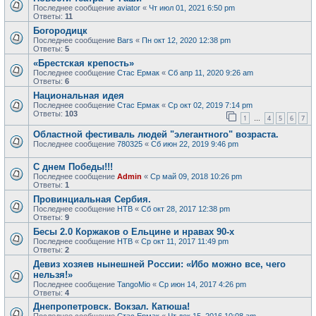
Последнее сообщение
aviator
«
Чт июл 01, 2021 6:50 pm
Ответы:
11
Богородицк
Последнее сообщение
Bars
«
Пн окт 12, 2020 12:38 pm
Ответы:
5
«Брестская крепость»
Последнее сообщение
Стас Ермак
«
Сб апр 11, 2020 9:26 am
Ответы:
6
Национальная идея
Последнее сообщение
Стас Ермак
«
Ср окт 02, 2019 7:14 pm
Ответы:
103
1
4
5
6
7
…
Областной фестиваль людей "элегантного" возраста.
Последнее сообщение
780325
«
Сб июн 22, 2019 9:46 pm
С днем Победы!!!
Последнее сообщение
Admin
«
Ср май 09, 2018 10:26 pm
Ответы:
1
Провинциальная Сербия.
Последнее сообщение
НТВ
«
Сб окт 28, 2017 12:38 pm
Ответы:
9
Бесы 2.0 Коржаков о Ельцине и нравах 90-х
Последнее сообщение
НТВ
«
Ср окт 11, 2017 11:49 pm
Ответы:
2
Девиз хозяев нынешней России: «Ибо можно все, чего
нельзя!»
Последнее сообщение
TangoMio
«
Ср июн 14, 2017 4:26 pm
Ответы:
4
Днепропетровск. Вокзал. Катюша!