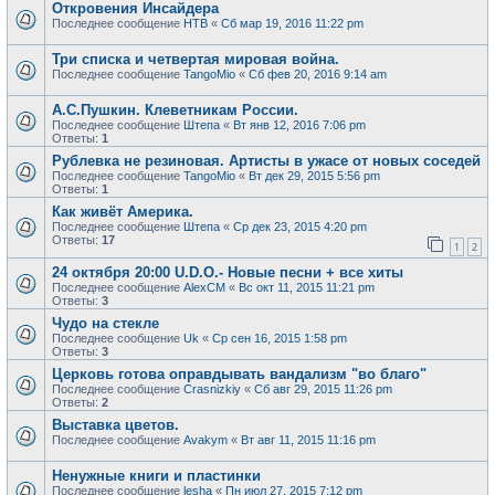
Откровения Инсайдера
Последнее сообщение
НТВ
«
Сб мар 19, 2016 11:22 pm
Три списка и четвертая мировая война.
Последнее сообщение
TangoMio
«
Сб фев 20, 2016 9:14 am
А.С.Пушкин. Клеветникам России.
Последнее сообщение
Штепа
«
Вт янв 12, 2016 7:06 pm
Ответы:
1
Рублевка не резиновая. Артисты в ужасе от новых соседей
Последнее сообщение
TangoMio
«
Вт дек 29, 2015 5:56 pm
Ответы:
1
Как живёт Америка.
Последнее сообщение
Штепа
«
Ср дек 23, 2015 4:20 pm
Ответы:
17
1
2
24 октября 20:00 U.D.O.- Новые песни + все хиты
Последнее сообщение
AlexCM
«
Вс окт 11, 2015 11:21 pm
Ответы:
3
Чудо на стекле
Последнее сообщение
Uk
«
Ср сен 16, 2015 1:58 pm
Ответы:
3
Церковь готова оправдывать вандализм "во благо"
Последнее сообщение
Crasnizkiy
«
Сб авг 29, 2015 11:26 pm
Ответы:
2
Выставка цветов.
Последнее сообщение
Avakym
«
Вт авг 11, 2015 11:16 pm
Ненужные книги и пластинки
Последнее сообщение
lesha
«
Пн июл 27, 2015 7:12 pm