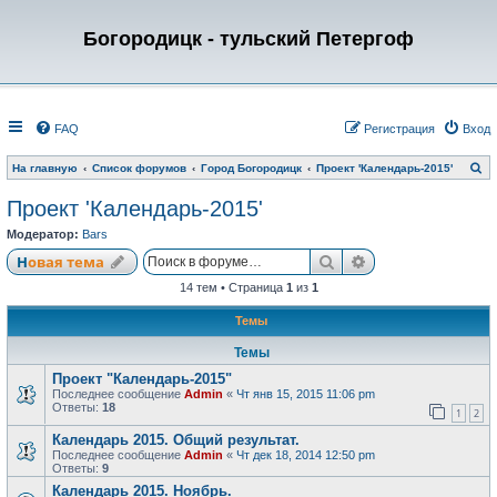
Богородицк - тульский Петергоф
FAQ
Регистрация
Вход
П
На главную
Список форумов
Город Богородицк
Проект 'Календарь-2015'
о
и
Проект 'Календарь-2015'
с
к
Модератор:
Bars
Поиск
Расширенный по
Новая тема
14 тем • Страница
1
из
1
Темы
Темы
Проект "Календарь-2015"
Последнее сообщение
Admin
«
Чт янв 15, 2015 11:06 pm
Ответы:
18
1
2
Календарь 2015. Общий результат.
Последнее сообщение
Admin
«
Чт дек 18, 2014 12:50 pm
Ответы:
9
Календарь 2015. Ноябрь.