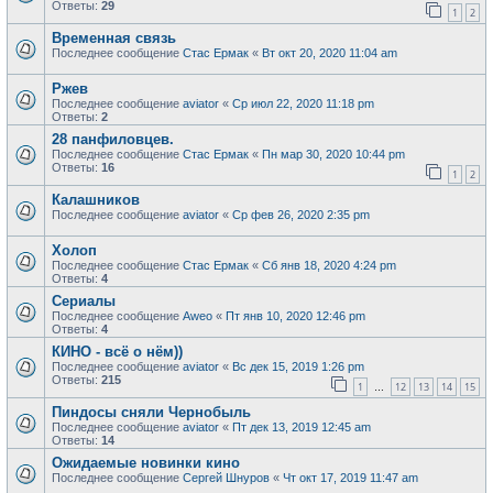
Ответы:
29
1
2
Временная связь
Последнее сообщение
Стас Ермак
«
Вт окт 20, 2020 11:04 am
Ржев
Последнее сообщение
aviator
«
Ср июл 22, 2020 11:18 pm
Ответы:
2
28 панфиловцев.
Последнее сообщение
Стас Ермак
«
Пн мар 30, 2020 10:44 pm
Ответы:
16
1
2
Калашников
Последнее сообщение
aviator
«
Ср фев 26, 2020 2:35 pm
Холоп
Последнее сообщение
Стас Ермак
«
Сб янв 18, 2020 4:24 pm
Ответы:
4
Сериалы
Последнее сообщение
Aweo
«
Пт янв 10, 2020 12:46 pm
Ответы:
4
КИНО - всё о нём))
Последнее сообщение
aviator
«
Вс дек 15, 2019 1:26 pm
Ответы:
215
1
12
13
14
15
…
Пиндосы сняли Чернобыль
Последнее сообщение
aviator
«
Пт дек 13, 2019 12:45 am
Ответы:
14
Ожидаемые новинки кино
Последнее сообщение
Сергей Шнуров
«
Чт окт 17, 2019 11:47 am