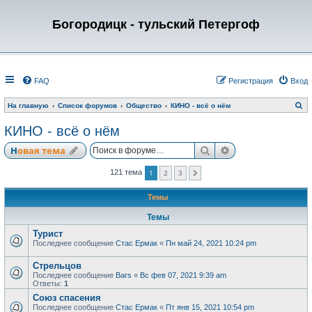
Богородицк - тульский Петергоф
FAQ
Регистрация
Вход
П
На главную
Список форумов
Общество
КИНО - всё о нём
о
и
КИНО - всё о нём
с
к
Поиск
Расширенный по
Новая тема
1
2
3
121 тема
След.
Темы
Темы
Турист
Последнее сообщение
Стас Ермак
«
Пн май 24, 2021 10:24 pm
Стрельцов
Последнее сообщение
Bars
«
Вс фев 07, 2021 9:39 am
Ответы:
1
Союз спасения
Последнее сообщение
Стас Ермак
«
Пт янв 15, 2021 10:54 pm