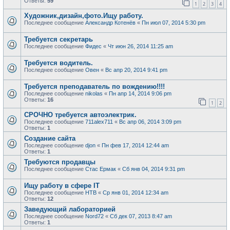
Ответы:
59
1
2
3
4
Художник,дизайн,фото.Ищу работу.
Последнее сообщение
Александр Котенёв
«
Пн июл 07, 2014 5:30 pm
Требуется секретарь
Последнее сообщение
Фидес
«
Чт июн 26, 2014 11:25 am
Требуется водитель.
Последнее сообщение
Овен
«
Вс апр 20, 2014 9:41 pm
Требуется преподаватель по вождению!!!!
Последнее сообщение
nikolas
«
Пн апр 14, 2014 9:06 pm
Ответы:
16
1
2
СРОЧНО требуется автоэлектрик.
Последнее сообщение
711alex711
«
Вс апр 06, 2014 3:09 pm
Ответы:
1
Создание сайта
Последнее сообщение
djon
«
Пн фев 17, 2014 12:44 am
Ответы:
1
Требуются продавцы
Последнее сообщение
Стас Ермак
«
Сб янв 04, 2014 9:31 pm
Ищу работу в сфере IT
Последнее сообщение
НТВ
«
Ср янв 01, 2014 12:34 am
Ответы:
12
Заведующий лабораторией
Последнее сообщение
Nord72
«
Сб дек 07, 2013 8:47 am
Ответы:
1