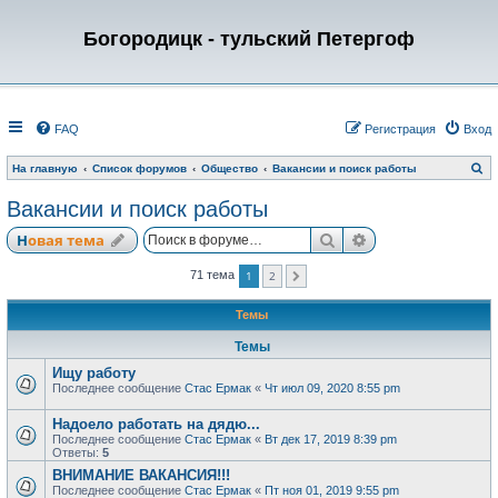
Богородицк - тульский Петергоф
FAQ
Регистрация
Вход
П
На главную
Список форумов
Общество
Вакансии и поиск работы
о
и
Вакансии и поиск работы
с
к
Поиск
Расширенный по
Новая тема
1
2
71 тема
След.
Темы
Темы
Ищу работу
Последнее сообщение
Стас Ермак
«
Чт июл 09, 2020 8:55 pm
Надоело работать на дядю...
Последнее сообщение
Стас Ермак
«
Вт дек 17, 2019 8:39 pm
Ответы:
5
ВНИМАНИЕ ВАКАНСИЯ!!!
Последнее сообщение
Стас Ермак
«
Пт ноя 01, 2019 9:55 pm