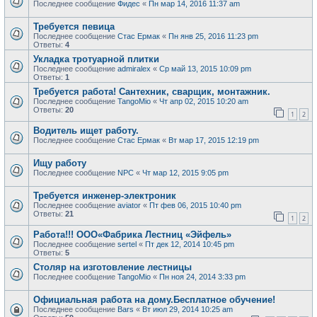
Последнее сообщение
Фидес
«
Пн мар 14, 2016 11:37 am
Требуется певица
Последнее сообщение
Стас Ермак
«
Пн янв 25, 2016 11:23 pm
Ответы:
4
Укладка тротуарной плитки
Последнее сообщение
admiralex
«
Ср май 13, 2015 10:09 pm
Ответы:
1
Требуется работа! Сантехник, сварщик, монтажник.
Последнее сообщение
TangoMio
«
Чт апр 02, 2015 10:20 am
Ответы:
20
1
2
Водитель ищет работу.
Последнее сообщение
Стас Ермак
«
Вт мар 17, 2015 12:19 pm
Ищу работу
Последнее сообщение
NPC
«
Чт мар 12, 2015 9:05 pm
Требуется инженер-электроник
Последнее сообщение
aviator
«
Пт фев 06, 2015 10:40 pm
Ответы:
21
1
2
Работа!!! ООО«Фабрика Лестниц «Эйфель»
Последнее сообщение
sertel
«
Пт дек 12, 2014 10:45 pm
Ответы:
5
Столяр на изготовление лестницы
Последнее сообщение
TangoMio
«
Пн ноя 24, 2014 3:33 pm
Официальная работа на дому.Бесплатное обучение!
Последнее сообщение
Bars
«
Вт июл 29, 2014 10:25 am