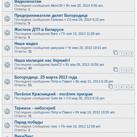
Видеомонтаж
Последнее сообщение
AlexCM
«
Вт янв 28, 2014 8:55 am
Ответы:
1
Предприниматели делят Богородицк
Последнее сообщение
Галилео
«
Сб янв 04, 2014 9:22 pm
Ответы:
9
Жесткое ДТП в Беларуси
Последнее сообщение
Bars
«
Пт ноя 15, 2013 11:08 am
Ответы:
5
Наше видео
Последнее сообщение
ракушка
«
Чт июн 20, 2013 10:01 pm
Ответы:
31
1
2
3
Наша милиция нас бережёт!
Последнее сообщение
Nord72
«
Вт апр 09, 2013 10:59 am
Ответы:
40
1
2
3
Богородицк. 25 марта 2013 года
Последнее сообщение
Пётр и Павел
«
Вс мар 31, 2013 6:28 pm
Ответы:
51
1
2
3
4
Посёлок Красницкий - посёлок призрак
Последнее сообщение
Gelo-bk
«
Сб мар 30, 2013 8:16 pm
Теремок - небоскреб
Последнее сообщение
Пётр и Павел
«
Вт мар 19, 2013 10:55 am
Ответы:
11
Парад победы
Последнее сообщение
ганс
«
Пн янв 16, 2012 12:58 am
Ответы:
2
ВикиЛикс