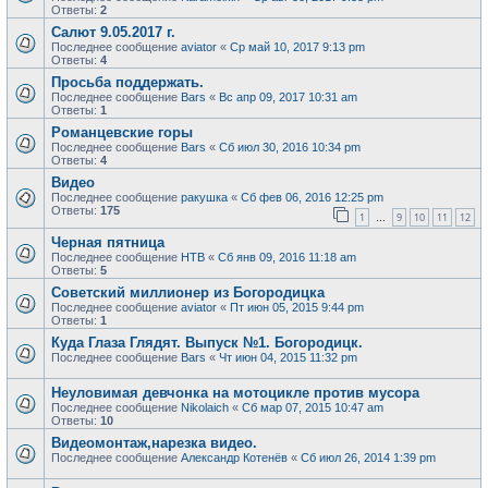
Ответы:
2
Салют 9.05.2017 г.
Последнее сообщение
aviator
«
Ср май 10, 2017 9:13 pm
Ответы:
4
Просьба поддержать.
Последнее сообщение
Bars
«
Вс апр 09, 2017 10:31 am
Ответы:
1
Романцевские горы
Последнее сообщение
Bars
«
Сб июл 30, 2016 10:34 pm
Ответы:
4
Видео
Последнее сообщение
ракушка
«
Сб фев 06, 2016 12:25 pm
Ответы:
175
1
9
10
11
12
…
Черная пятница
Последнее сообщение
НТВ
«
Сб янв 09, 2016 11:18 am
Ответы:
5
Советский миллионер из Богородицка
Последнее сообщение
aviator
«
Пт июн 05, 2015 9:44 pm
Ответы:
1
Куда Глаза Глядят. Выпуск №1. Богородицк.
Последнее сообщение
Bars
«
Чт июн 04, 2015 11:32 pm
Неуловимая девчонка на мотоцикле против мусора
Последнее сообщение
Nikolaich
«
Сб мар 07, 2015 10:47 am
Ответы:
10
Видеомонтаж,нарезка видео.
Последнее сообщение
Александр Котенёв
«
Сб июл 26, 2014 1:39 pm