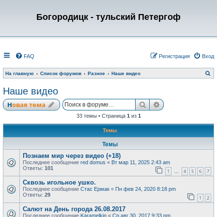
Богородицк - тульский Петергоф
FAQ
Регистрация
Вход
П
На главную
Список форумов
Разное
Наше видео
о
и
Наше видео
с
к
Поиск
Расширенный по
Новая тема
33 темы • Страница
1
из
1
Темы
Темы
Познаем мир через видео (+18)
Последнее сообщение
red domus
«
Вт мар 11, 2025 2:43 am
Ответы:
101
1
4
5
6
7
…
Сквозь игольное ушко.
Последнее сообщение
Стас Ермак
«
Пн фев 24, 2020 8:18 pm
Ответы:
29
1
2
Салют на День города 26.08.2017
Последнее сообщение
Karamelkin
«
Ср авг 30, 2017 9:33 pm