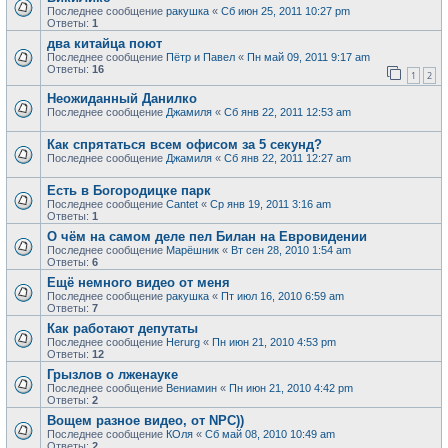
Последнее сообщение
ракушка
«
Сб июн 25, 2011 10:27 pm
Ответы:
1
два китайца поют
Последнее сообщение
Пётр и Павел
«
Пн май 09, 2011 9:17 am
Ответы:
16
1
2
Неожиданный Данилко
Последнее сообщение
Джамиля
«
Сб янв 22, 2011 12:53 am
Как спрятаться всем офисом за 5 секунд?
Последнее сообщение
Джамиля
«
Сб янв 22, 2011 12:27 am
Есть в Богородицке парк
Последнее сообщение
Cantet
«
Ср янв 19, 2011 3:16 am
Ответы:
1
О чём на самом деле пел Билан на Евровидении
Последнее сообщение
Марёшник
«
Вт сен 28, 2010 1:54 am
Ответы:
6
Ещё немного видео от меня
Последнее сообщение
ракушка
«
Пт июл 16, 2010 6:59 am
Ответы:
7
Как работают депутаты
Последнее сообщение
Herurg
«
Пн июн 21, 2010 4:53 pm
Ответы:
12
Грызлов о лженауке
Последнее сообщение
Вениамин
«
Пн июн 21, 2010 4:42 pm
Ответы:
2
Вощем разное видео, от NPC))
Последнее сообщение
КОля
«
Сб май 08, 2010 10:49 am
Ответы:
2