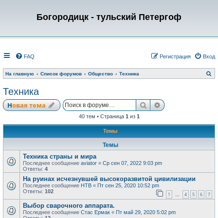
Богородицк - тульский Петергоф
FAQ
Регистрация
Вход
П
На главную
Список форумов
Общество
Техника
о
и
Техника
с
к
Поиск
Расширенный по
Новая тема
40 тем • Страница
1
из
1
Темы
Темы
Техника страны и мира
Последнее сообщение
aviator
«
Ср сен 07, 2022 9:03 pm
Ответы:
4
На руинах исчезнувшей высокоразвитой цивилизации
Последнее сообщение
НТВ
«
Пт сен 25, 2020 10:52 pm
Ответы:
102
1
4
5
6
7
…
Выбор сварочного аппарата.
Последнее сообщение
Стас Ермак
«
Пт май 29, 2020 5:02 pm