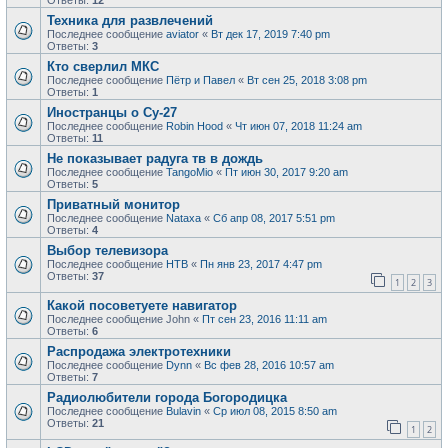
Ответы:
12
Техника для развлечений
Последнее сообщение
aviator
«
Вт дек 17, 2019 7:40 pm
Ответы:
3
Кто сверлил МКС
Последнее сообщение
Пётр и Павел
«
Вт сен 25, 2018 3:08 pm
Ответы:
1
Иностранцы о Су-27
Последнее сообщение
Robin Hood
«
Чт июн 07, 2018 11:24 am
Ответы:
11
Не показывает радуга тв в дождь
Последнее сообщение
TangoMio
«
Пт июн 30, 2017 9:20 am
Ответы:
5
Приватный монитор
Последнее сообщение
Nataxa
«
Сб апр 08, 2017 5:51 pm
Ответы:
4
Выбор телевизора
Последнее сообщение
НТВ
«
Пн янв 23, 2017 4:47 pm
Ответы:
37
1
2
3
Какой посоветуете навигатор
Последнее сообщение
John
«
Пт сен 23, 2016 11:11 am
Ответы:
6
Распродажа электротехники
Последнее сообщение
Dynn
«
Вс фев 28, 2016 10:57 am
Ответы:
7
Радиолюбители города Богородицка
Последнее сообщение
Bulavin
«
Ср июл 08, 2015 8:50 am
Ответы:
21
1
2