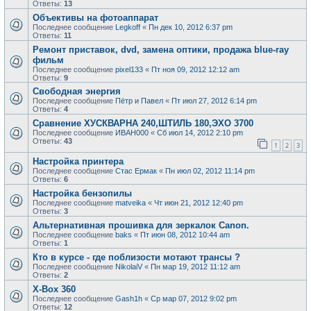
Ответы:
13
Объективы на фотоаппарат
Последнее сообщение
Legkoff
«
Пн дек 10, 2012 6:37 pm
Ответы:
11
Ремонт приставок, dvd, замена оптики, продажа blue-ray
фильм
Последнее сообщение
pixel133
«
Пт ноя 09, 2012 12:12 am
Ответы:
9
Свободная энергия
Последнее сообщение
Пётр и Павел
«
Пт июл 27, 2012 6:14 pm
Ответы:
4
Сравнение ХУСКВАРНА 240,ШТИЛЬ 180,ЭХО 3700
Последнее сообщение
ИВАН000
«
Сб июл 14, 2012 2:10 pm
Ответы:
43
1
2
3
Настройка принтера
Последнее сообщение
Стас Ермак
«
Пн июл 02, 2012 11:14 pm
Ответы:
6
Настройка бензопилы
Последнее сообщение
matveika
«
Чт июн 21, 2012 12:40 pm
Ответы:
3
Альтернативная прошивка для зеркалок Canon.
Последнее сообщение
baks
«
Пт июн 08, 2012 10:44 am
Ответы:
1
Кто в курсе - где поблизости мотают трансы ?
Последнее сообщение
NikolaiV
«
Пн мар 19, 2012 11:12 am
Ответы:
2
X-Box 360
Последнее сообщение
Gash1h
«
Ср мар 07, 2012 9:02 pm
Ответы:
12