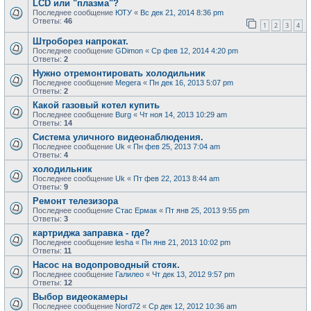
LCD или "плазма"?
Последнее сообщение
ЮТУ
«
Вс дек 21, 2014 8:36 pm
Ответы:
46
1
2
3
4
Штроборез напрокат.
Последнее сообщение
GDimon
«
Ср фев 12, 2014 4:20 pm
Ответы:
2
Нужно отремонтировать холодильник
Последнее сообщение
Megera
«
Пн дек 16, 2013 5:07 pm
Ответы:
2
Какой газовый котел купить
Последнее сообщение
Burg
«
Чт ноя 14, 2013 10:29 am
Ответы:
14
Система уличного видеонаблюдения.
Последнее сообщение
Uk
«
Пн фев 25, 2013 7:04 am
Ответы:
4
холодильник
Последнее сообщение
Uk
«
Пт фев 22, 2013 8:44 am
Ответы:
9
Ремонт телезизора
Последнее сообщение
Стас Ермак
«
Пт янв 25, 2013 9:55 pm
Ответы:
3
картриджа заправка - где?
Последнее сообщение
lesha
«
Пн янв 21, 2013 10:02 pm
Ответы:
11
Насос на водопроводный стояк.
Последнее сообщение
Галилео
«
Чт дек 13, 2012 9:57 pm
Ответы:
12
Выбор видеокамеры
Последнее сообщение
Nord72
«
Ср дек 12, 2012 10:36 am