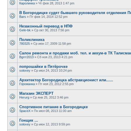
Каролинка
» Чт фев 28, 2013 1:47 pm
В Богородицке судят бывшего руководителя отделения 
Bars
» Пт фев 14, 2014 12:52 pm
Незаконный перевод в НПФ
Gelo-bk
» Ср окт 30, 2013 7:56 pm
Поликлиника
780325
» Ср июн 17, 2009 11:58 pm
Салон ремонта и продажи моб. тел. и аккум-в ТК Талисман
Bgrrr2013
» Сб ноя 23, 2013 4:21 pm
попрошайки в Пятёрочке
solovey
» Ср июл 24, 2013 10:24 pm
Архитектор Богородицка абстракционист или......
Горожанка
» Пт ноя 23, 2012 2:55 pm
Магазин ЭКСПЕРТ
Herurg
» Ср янв 25, 2012 3:46 pm
Спортивное питание в Богородицке
SpaceX
» Пн июл 08, 2013 11:00 am
Гонщик ...
solovey
» Ср июн 12, 2013 9:59 pm