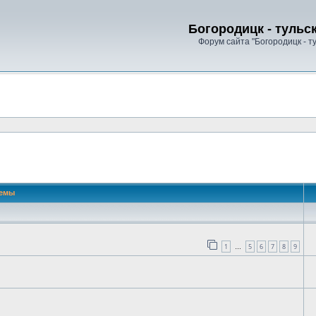
Богородицк - тульс
Форум сайта "Богородицк - т
 поиск
емы
1
5
6
7
8
9
…