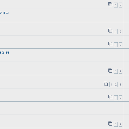
1
2
Почты
1
2
1
2
 2 эт
1
2
1
2
3
1
2
1
2