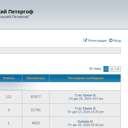
кий Петергоф
ульский Петергоф"
Регистрация
Вход
1
2
83 темы
След.
Ответы
Просмотры
Последнее сообщение
Стас Ермак
121
87677
Сб дек 28, 2024 4:57 pm
Стас Ермак
3
21781
Пт дек 13, 2019 10:20 pm
Nadejda
1
4620
Пт авг 03, 2018 10:43 pm