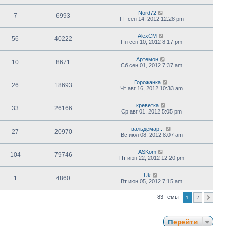
Nord72
7
6993
Пт сен 14, 2012 12:28 pm
AlexCM
56
40222
Пн сен 10, 2012 8:17 pm
Артемон
10
8671
Сб сен 01, 2012 7:37 am
Горожанка
26
18693
Чт авг 16, 2012 10:33 am
креветка
33
26166
Ср авг 01, 2012 5:05 pm
вальдемар...
27
20970
Вс июл 08, 2012 8:07 am
ASKom
104
79746
Пт июн 22, 2012 12:20 pm
Uk
1
4860
Вт июн 05, 2012 7:15 am
1
2
83 темы
След.
Перейти