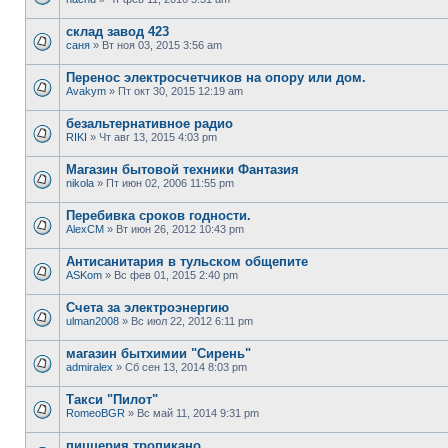
склад завод 423
саня
» Вт ноя 03, 2015 3:56 am
Перенос электросчетчиков на опору или дом.
Avakym
» Пт окт 30, 2015 12:19 am
безальтернативное радио
RIKI
» Чт авг 13, 2015 4:03 pm
Магазин бытовой техники Фантазия
nikola
» Пт июн 02, 2006 11:55 pm
Перебивка сроков годности.
AlexCM
» Вт июн 26, 2012 10:43 pm
Антисанитария в тульском общепите
ASKom
» Вс фев 01, 2015 2:40 pm
Счета за электроэнергию
ulman2008
» Вс июл 22, 2012 6:11 pm
магазин бытхимии "Сирень"
admiralex
» Сб сен 13, 2014 8:03 pm
Такси "Пилот"
RomeoBGR
» Вс май 11, 2014 9:31 pm
пиццерия тропикано