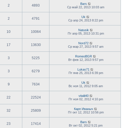
Bars
2
4893
Ср май 22, 2013 10:03 am
Uk
2
4791
Ср апр 24, 2013 8:22 pm
Natusik
10
10064
Пт апр 05, 2013 10:31 pm
Nord72
17
13630
Ср мар 27, 2013 9:57 am
RomeoBGR
3
5225
Вт фев 12, 2013 9:57 pm
Lukas71
3
6279
Пт янв 25, 2013 6:39 pm
Uk
9
7634
Вс ноя 11, 2012 9:05 am
vitalii40
22
22524
Пт ноя 02, 2012 4:10 pm
Карп Иваныч
32
25809
Пт окт 12, 2012 10:56 pm
Bars
23
17414
Вт окт 02, 2012 5:21 pm