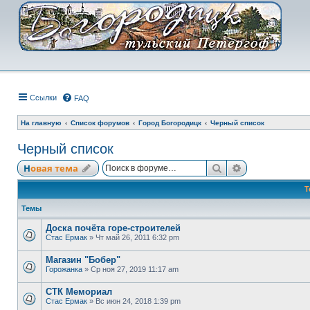
Ссылки
FAQ
На главную
Список форумов
Город Богородицк
Черный список
Черный список
Поиск
Расширенный
Новая тема
Т
Темы
Доска почёта горе-строителей
Стас Ермак
» Чт май 26, 2011 6:32 pm
Магазин "Бобер"
Горожанка
» Ср ноя 27, 2019 11:17 am
СТК Мемориал
Стас Ермак
» Вс июн 24, 2018 1:39 pm