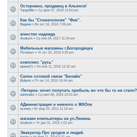
Осторожно, продавец в Альянсе!
TangoMio
» Ср фев 07, 2018 12:54 pm
Как бы "Стоматология" "Фея".
Вадики
» Вс окт 16, 2016 7:36 pm
агенство надежда
Avakym
» Ср янв 04, 2017 11:34 am
Мебельные магазины г.Богородицка
Потапыч
» Чт окт 20, 2016 6:28 pm
комплекс "русь"
ирина71
» Пн янв 11, 2016 12:10 am
Салон сотовой связи "Билайн"
Bulavin
» Пт окт 14, 2016 10:44 am
-Пятерка- хочет получать прибыль во что бы то ни стало?
admiralex
» Ср июл 06, 2016 10:53 am
АДминистрация и немного о ЖКОпе
кузнец
» Вт мар 20, 2012 11:18 am
магазин компьютеры на ул.Ленина.
Avakym
» Чт дек 31, 2015 1:52 pm
Эвакуатор.Про уродов и людей.
hachu
» Чт фев 11, 2016 5:31 am