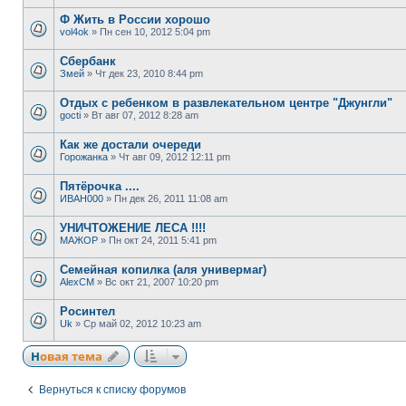
Ф Жить в России хорошо
vol4ok
» Пн сен 10, 2012 5:04 pm
Сбербанк
Змей
» Чт дек 23, 2010 8:44 pm
Отдых с ребенком в развлекательном центре "Джунгли"
gocti
» Вт авг 07, 2012 8:28 am
Как же достали очереди
Горожанка
» Чт авг 09, 2012 12:11 pm
Пятёрочка ....
ИВАН000
» Пн дек 26, 2011 11:08 am
УНИЧТОЖЕНИЕ ЛЕСА !!!!
МАЖОР
» Пн окт 24, 2011 5:41 pm
Семейная копилка (аля универмаг)
AlexCM
» Вс окт 21, 2007 10:20 pm
Росинтел
Uk
» Ср май 02, 2012 10:23 am
Новая тема
Вернуться к списку форумов