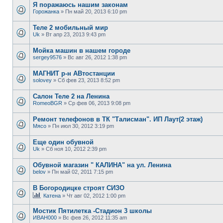
Я поражаюсь нашим законам
Горожанка
» Пн май 20, 2013 6:10 pm
Теле 2 мобильный мир
Uk
» Вт апр 23, 2013 9:43 pm
Мойка машин в нашем городе
sergey9576
» Вс авг 26, 2012 1:38 pm
МАГНИТ р-н АВтостанции
solovey
» Сб фев 23, 2013 8:52 pm
Салон Теле 2 на Ленина
RomeoBGR
» Ср фев 06, 2013 9:08 pm
Ремонт телефонов в ТК "Талисман". ИП Лаут(2 этаж)
Мясо
» Пн июл 30, 2012 3:19 pm
Еще один обувной
Uk
» Сб ноя 10, 2012 2:39 pm
Обувной магазин " КАЛИНА" на ул. Ленина
belov
» Пн май 02, 2011 7:15 pm
В Богородицке строят СИЗО
Катена
» Чт авг 02, 2012 1:00 pm
Мостик Пятилетка -Стадион 3 школы
ИВАН000
» Вс фев 26, 2012 11:35 am