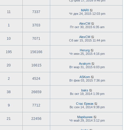
Ср фев 17, 2016 9:46 pm
MARI
11
7337
Чт дек 24, 2015 12:03 pm
AlexCM
1
3703
Пт окт 30, 2015 6:35 am
AlexCM
10
7071
Сб авг 15, 2015 11:44 pm
Herurg
195
156166
Чт июн 25, 2015 4:16 pm
Avakym
20
16615
Вт мар 31, 2015 6:03 pm
ASKom
2
4524
Вт фев 03, 2015 7:36 pm
baks
38
26659
Вс окт 19, 2014 1:39 pm
Стас Ермак
9
7712
Вс сен 14, 2014 9:38 pm
Марёшник
21
22456
Чт май 29, 2014 3:12 pm