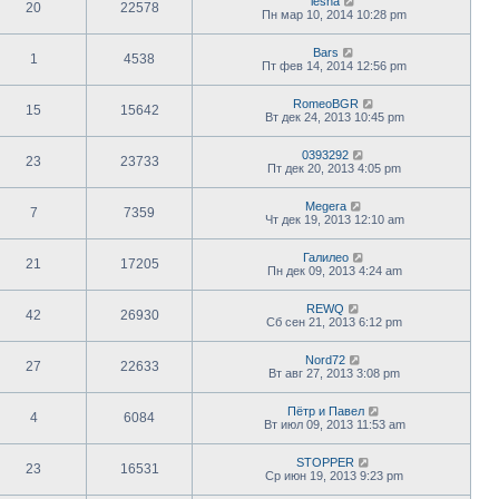
lesha
20
22578
Пн мар 10, 2014 10:28 pm
Bars
1
4538
Пт фев 14, 2014 12:56 pm
RomeoBGR
15
15642
Вт дек 24, 2013 10:45 pm
0393292
23
23733
Пт дек 20, 2013 4:05 pm
Megera
7
7359
Чт дек 19, 2013 12:10 am
Галилео
21
17205
Пн дек 09, 2013 4:24 am
REWQ
42
26930
Сб сен 21, 2013 6:12 pm
Nord72
27
22633
Вт авг 27, 2013 3:08 pm
Пётр и Павел
4
6084
Вт июл 09, 2013 11:53 am
STOPPER
23
16531
Ср июн 19, 2013 9:23 pm