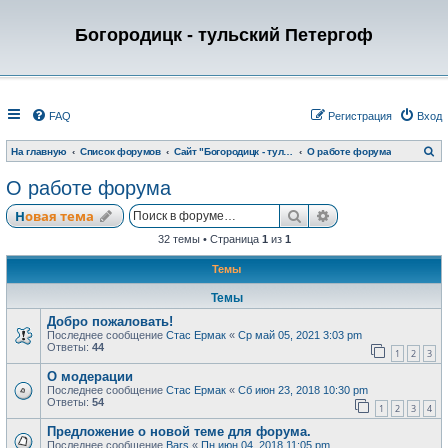
Богородицк - тульский Петергоф
FAQ
Регистрация
Вход
П
На главную
Список форумов
Сайт "Богородицк - тульский Петергоф"
О работе форума
о
и
О работе форума
с
к
Поиск
Расширенный по
Новая тема
32 темы • Страница
1
из
1
Темы
Темы
Добро пожаловать!
Последнее сообщение
Стас Ермак
«
Ср май 05, 2021 3:03 pm
Ответы:
44
1
2
3
О модерации
Последнее сообщение
Стас Ермак
«
Сб июн 23, 2018 10:30 pm
Ответы:
54
1
2
3
4
Предложение о новой теме для форума.
Последнее сообщение
Bars
«
Пн июн 04, 2018 11:05 pm