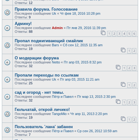
Ответы:
12
Правила форума. Голосование
Последнее сообщение
Uk
«
Чт фев 18, 2016 10:28 pm
Ответы:
9
Админу!
Последнее сообщение
Admin
«
Пт янв 29, 2016 11:39 pm
Ответы:
88
1
2
3
4
5
6
Пропал подмигивающий смайлик
Последнее сообщение
Bars
«
Сб сен 12, 2015 11:35 am
Ответы:
19
1
2
О модерации форума
Последнее сообщение
Netto
«
Пт апр 03, 2015 8:32 pm
Ответы:
32
1
2
3
Пропали переходы по ссылкам
Последнее сообщение
Uk
«
Пт апр 03, 2015 11:21 am
Ответы:
25
1
2
сад и огород - нет темы.
Последнее сообщение
Пётр и Павел
«
Пт мар 13, 2015 2:30 pm
Ответы:
32
1
2
3
Гюльчатай, открой личико!
Последнее сообщение
TangoMio
«
Чт апр 11, 2013 2:20 pm
Ответы:
19
1
2
Пользователь 'лана' забанен
Последнее сообщение
Пётр и Павел
«
Ср сен 26, 2012 10:59 am
Ответы:
7