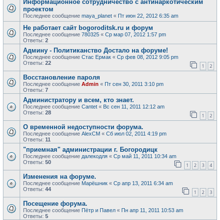
Информационное сотрудничество с антинаркотическим
проектом
Последнее сообщение
maya_planet
«
Пт июн 22, 2012 6:35 am
Не работает сайт bogoroditsk.ru и форум
Последнее сообщение
780325
«
Ср мар 07, 2012 1:57 pm
Ответы:
2
Админу - Политиканство Достало на форуме!
Последнее сообщение
Стас Ермак
«
Ср фев 08, 2012 9:05 pm
Ответы:
22
1
2
Восстановление пароля
Последнее сообщение
Admin
«
Пт сен 30, 2011 3:10 pm
Ответы:
7
Администратору и всем, кто знает.
Последнее сообщение
Cantet
«
Вс сен 11, 2011 12:12 am
Ответы:
28
1
2
О временной недоступности форума.
Последнее сообщение
AlexCM
«
Сб июл 02, 2011 4:19 pm
Ответы:
11
"приемная" администрации г. Богородицк
Последнее сообщение
далекодля
«
Ср май 11, 2011 10:34 am
Ответы:
50
1
2
3
4
Изменения на форуме.
Последнее сообщение
Марёшник
«
Ср апр 13, 2011 6:34 am
Ответы:
44
1
2
3
Посещение форума.
Последнее сообщение
Пётр и Павел
«
Пн апр 11, 2011 10:53 am
Ответы:
5