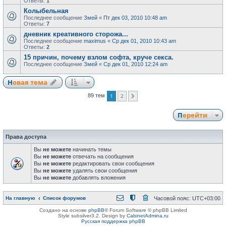
Ответы:
1
Колыбельная
Последнее сообщение
Змей
«
Пт дек 03, 2010 10:48 am
Ответы:
7
дневник креативного сторожа...
Последнее сообщение
maximus
«
Ср дек 01, 2010 10:43 am
Ответы:
2
15 причин, почему взлом софта, круче секса.
Последнее сообщение
Змей
«
Ср дек 01, 2010 12:24 am
Новая тема
1
2
89 тем
След.
Перейти
Права доступа
Вы
не можете
начинать темы
Вы
не можете
отвечать на сообщения
Вы
не можете
редактировать свои сообщения
Вы
не можете
удалять свои сообщения
Вы
не можете
добавлять вложения
На главную
Список форумов
Часовой пояс:
UTC+03:00
Создано на основе
phpBB
® Forum Software © phpBB Limited
Style subsilver3.2. Design by
CabinetAdmina.ru
Русская поддержка phpBB