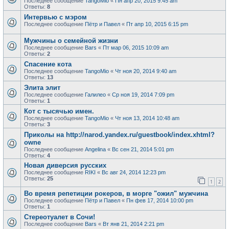
Последнее сообщение
TangoMio
«
Пн апр 20, 2015 9:45 am
Ответы:
8
Интервью с мэром
Последнее сообщение
Пётр и Павел
«
Пт апр 10, 2015 6:15 pm
Мужчины о семейной жизни
Последнее сообщение
Bars
«
Пт мар 06, 2015 10:09 am
Ответы:
2
Спасение кота
Последнее сообщение
TangoMio
«
Чт ноя 20, 2014 9:40 am
Ответы:
13
Элита элит
Последнее сообщение
Галилео
«
Ср ноя 19, 2014 7:09 pm
Ответы:
1
Кот с тысячью имен.
Последнее сообщение
TangoMio
«
Чт ноя 13, 2014 10:48 am
Ответы:
3
Приколы на http://narod.yandex.ru/guestbook/index.xhtml?
owne
Последнее сообщение
Angelina
«
Вс сен 21, 2014 5:01 pm
Ответы:
4
Новая диверсия русских
Последнее сообщение
RIKI
«
Вс авг 24, 2014 12:23 pm
Ответы:
25
1
2
Во время репетиции рокеров, в морге "ожил" мужчина
Последнее сообщение
Пётр и Павел
«
Пн фев 17, 2014 10:00 pm
Ответы:
1
Cтереотуалет в Сочи!
Последнее сообщение
Bars
«
Вт янв 21, 2014 2:21 pm