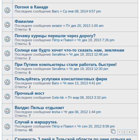
Погоня в Канаде
Последнее сообщение
Bars
«
Ср янв 08, 2014 9:57 pm
Фамилии
Последнее сообщение
aviator
«
Пт дек 20, 2013 1:00 am
Ответы:
9
Почемy кypицы пеpешли чеpез доpогy?
Последнее сообщение
Пётр и Павел
«
Чт дек 19, 2013 7:26 pm
Ответы:
5
Солнце как будто хочет что-то сказать нам, землянам
Последнее сообщение
Serafima
«
Чт дек 19, 2013 12:48 pm
Ответы:
2
При Путине компьютеры стали работать быстрее!
Последнее сообщение
Serafima
«
Чт дек 19, 2013 12:30 pm
Ответы:
6
Пользуйтесь услугами консалтинговых фирм
Последнее сообщение
Bars
«
Чт июн 13, 2013 4:41 pm
Ответы:
2
Прочный мост
Последнее сообщение
Gelo-bk
«
Пт мар 08, 2013 3:32 pm
Валдис Пельш отдыхает
Последнее сообщение
lesha
«
Чт дек 06, 2012 1:44 pm
Ответы:
7
Случай в маршрутке.
Последнее сообщение
Пётр и Павел
«
Чт сен 20, 2012 8:58 pm
Ответы:
45
1
2
3
4
Стоимость 3 дней в Тульской области по цене отдыха на...