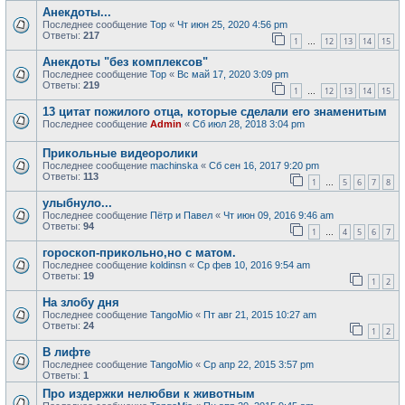
Анекдоты...
Последнее сообщение
Тор
«
Чт июн 25, 2020 4:56 pm
Ответы:
217
1
12
13
14
15
…
Анекдоты "без комплексов"
Последнее сообщение
Тор
«
Вс май 17, 2020 3:09 pm
Ответы:
219
1
12
13
14
15
…
13 цитат пожилого отца, которые сделали его знаменитым
Последнее сообщение
Admin
«
Сб июл 28, 2018 3:04 pm
Прикольные видеоролики
Последнее сообщение
machinska
«
Сб сен 16, 2017 9:20 pm
Ответы:
113
1
5
6
7
8
…
улыбнуло...
Последнее сообщение
Пётр и Павел
«
Чт июн 09, 2016 9:46 am
Ответы:
94
1
4
5
6
7
…
гороскоп-прикольно,но с матом.
Последнее сообщение
koldinsn
«
Ср фев 10, 2016 9:54 am
Ответы:
19
1
2
На злобу дня
Последнее сообщение
TangoMio
«
Пт авг 21, 2015 10:27 am
Ответы:
24
1
2
В лифте
Последнее сообщение
TangoMio
«
Ср апр 22, 2015 3:57 pm
Ответы:
1
Про издержки нелюбви к животным