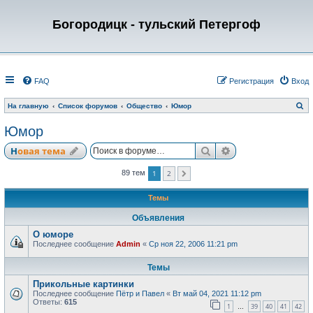
Богородицк - тульский Петергоф
FAQ
Регистрация
Вход
П
На главную
Список форумов
Общество
Юмор
о
и
Юмор
с
к
Поиск
Расширенный по
Новая тема
1
2
89 тем
След.
Темы
Объявления
О юморе
Последнее сообщение
Admin
«
Ср ноя 22, 2006 11:21 pm
Темы
Прикольные картинки
Последнее сообщение
Пётр и Павел
«
Вт май 04, 2021 11:12 pm
Ответы:
615
1
39
40
41
42
…