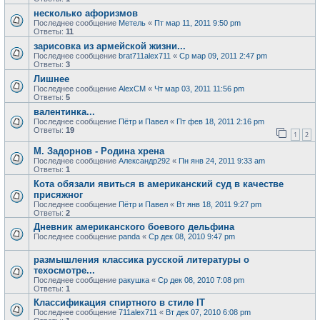
несколько афоризмов
Последнее сообщение
Метель
«
Пт мар 11, 2011 9:50 pm
Ответы:
11
зарисовка из армейской жизни...
Последнее сообщение
brat711alex711
«
Ср мар 09, 2011 2:47 pm
Ответы:
3
Лишнее
Последнее сообщение
AlexCM
«
Чт мар 03, 2011 11:56 pm
Ответы:
5
валентинка...
Последнее сообщение
Пётр и Павел
«
Пт фев 18, 2011 2:16 pm
Ответы:
19
1
2
М. Задорнов - Родина хрена
Последнее сообщение
Александр292
«
Пн янв 24, 2011 9:33 am
Ответы:
1
Кота обязали явиться в американский суд в качестве
присяжног
Последнее сообщение
Пётр и Павел
«
Вт янв 18, 2011 9:27 pm
Ответы:
2
Дневник американского боевого дельфина
Последнее сообщение
panda
«
Ср дек 08, 2010 9:47 pm
размышления классика русской литературы о
техосмотре...
Последнее сообщение
ракушка
«
Ср дек 08, 2010 7:08 pm
Ответы:
1
Классификация спиртного в стиле IT
Последнее сообщение
711alex711
«
Вт дек 07, 2010 6:08 pm