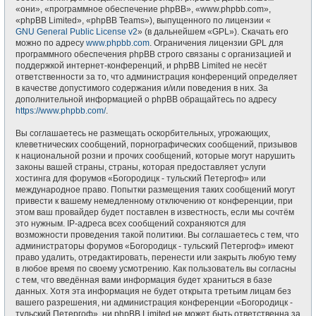
«они», «программное обеспечение phpBB», «www.phpbb.com»,
«phpBB Limited», «phpBB Teams»), выпущенного по лицензии «
GNU General Public License v2
» (в дальнейшем «GPL»). Скачать его
можно по адресу
www.phpbb.com
. Ограничения лицензии GPL для
программного обеспечения phpBB строго связаны с организацией и
поддержкой интернет-конференций, и phpBB Limited не несёт
ответственности за то, что администрация конференций определяет
в качестве допустимого содержания и/или поведения в них. За
дополнительной информацией о phpBB обращайтесь по адресу
https://www.phpbb.com/
.
Вы соглашаетесь не размещать оскорбительных, угрожающих,
клеветнических сообщений, порнографических сообщений, призывов
к национальной розни и прочих сообщений, которые могут нарушить
законы вашей страны, страны, которая предоставляет услуги
хостинга для форумов «Богородицк - тульский Петергоф» или
международное право. Попытки размещения таких сообщений могут
привести к вашему немедленному отключению от конференции, при
этом ваш провайдер будет поставлен в известность, если мы сочтём
это нужным. IP-адреса всех сообщений сохраняются для
возможности проведения такой политики. Вы соглашаетесь с тем, что
администраторы форумов «Богородицк - тульский Петергоф» имеют
право удалить, отредактировать, перенести или закрыть любую тему
в любое время по своему усмотрению. Как пользователь вы согласны
с тем, что введённая вами информация будет храниться в базе
данных. Хотя эта информация не будет открыта третьим лицам без
вашего разрешения, ни администрация конференции «Богородицк -
тульский Петергоф», ни phpBB Limited не может быть ответственна за