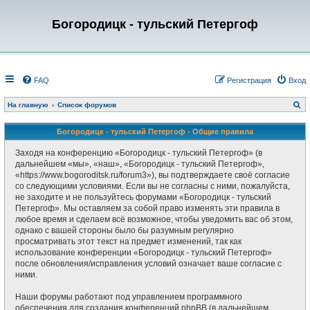
Богородицк - тульский Петергоф
FAQ
Регистрация
Вход
П
На главную
Список форумов
о
и
с
Богородицк - тульский Петергоф - Общие правила
к
Заходя на конференцию «Богородицк - тульский Петергоф» (в
дальнейшем «мы», «наш», «Богородицк - тульский Петергоф»,
«https://www.bogoroditsk.ru/forum3»), вы подтверждаете своё согласие
со следующими условиями. Если вы не согласны с ними, пожалуйста,
не заходите и не пользуйтесь форумами «Богородицк - тульский
Петергоф». Мы оставляем за собой право изменять эти правила в
любое время и сделаем всё возможное, чтобы уведомить вас об этом,
однако с вашей стороны было бы разумным регулярно
просматривать этот текст на предмет изменений, так как
использование конференции «Богородицк - тульский Петергоф»
после обновления/исправления условий означает ваше согласие с
ними.
Наши форумы работают под управлением программного
обеспечения для создания конференций phpBB (в дальнейшем