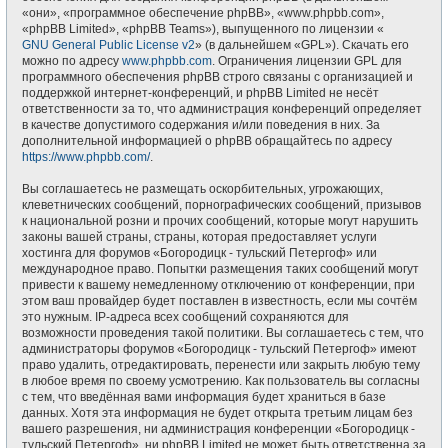
«они», «программное обеспечение phpBB», «www.phpbb.com»,
«phpBB Limited», «phpBB Teams»), выпущенного по лицензии «
GNU General Public License v2
» (в дальнейшем «GPL»). Скачать его
можно по адресу
www.phpbb.com
. Ограничения лицензии GPL для
программного обеспечения phpBB строго связаны с организацией и
поддержкой интернет-конференций, и phpBB Limited не несёт
ответственности за то, что администрация конференций определяет
в качестве допустимого содержания и/или поведения в них. За
дополнительной информацией о phpBB обращайтесь по адресу
https://www.phpbb.com/
.
Вы соглашаетесь не размещать оскорбительных, угрожающих,
клеветнических сообщений, порнографических сообщений, призывов
к национальной розни и прочих сообщений, которые могут нарушить
законы вашей страны, страны, которая предоставляет услуги
хостинга для форумов «Богородицк - тульский Петергоф» или
международное право. Попытки размещения таких сообщений могут
привести к вашему немедленному отключению от конференции, при
этом ваш провайдер будет поставлен в известность, если мы сочтём
это нужным. IP-адреса всех сообщений сохраняются для
возможности проведения такой политики. Вы соглашаетесь с тем, что
администраторы форумов «Богородицк - тульский Петергоф» имеют
право удалить, отредактировать, перенести или закрыть любую тему
в любое время по своему усмотрению. Как пользователь вы согласны
с тем, что введённая вами информация будет храниться в базе
данных. Хотя эта информация не будет открыта третьим лицам без
вашего разрешения, ни администрация конференции «Богородицк -
тульский Петергоф», ни phpBB Limited не может быть ответственна за