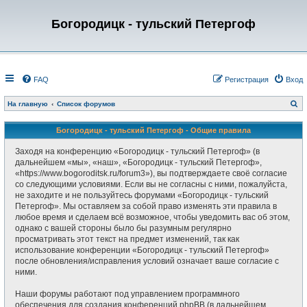
Богородицк - тульский Петергоф
FAQ
Регистрация
Вход
П
На главную
Список форумов
о
и
с
Богородицк - тульский Петергоф - Общие правила
к
Заходя на конференцию «Богородицк - тульский Петергоф» (в
дальнейшем «мы», «наш», «Богородицк - тульский Петергоф»,
«https://www.bogoroditsk.ru/forum3»), вы подтверждаете своё согласие
со следующими условиями. Если вы не согласны с ними, пожалуйста,
не заходите и не пользуйтесь форумами «Богородицк - тульский
Петергоф». Мы оставляем за собой право изменять эти правила в
любое время и сделаем всё возможное, чтобы уведомить вас об этом,
однако с вашей стороны было бы разумным регулярно
просматривать этот текст на предмет изменений, так как
использование конференции «Богородицк - тульский Петергоф»
после обновления/исправления условий означает ваше согласие с
ними.
Наши форумы работают под управлением программного
обеспечения для создания конференций phpBB (в дальнейшем