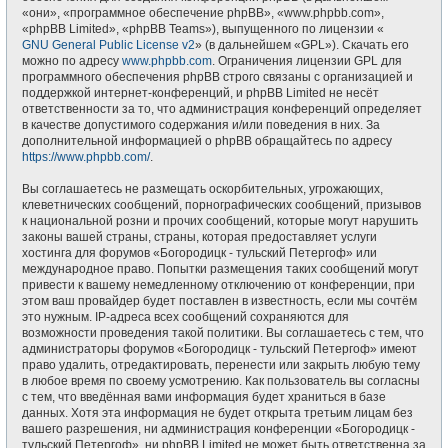
«они», «программное обеспечение phpBB», «www.phpbb.com»,
«phpBB Limited», «phpBB Teams»), выпущенного по лицензии «
GNU General Public License v2
» (в дальнейшем «GPL»). Скачать его
можно по адресу
www.phpbb.com
. Ограничения лицензии GPL для
программного обеспечения phpBB строго связаны с организацией и
поддержкой интернет-конференций, и phpBB Limited не несёт
ответственности за то, что администрация конференций определяет
в качестве допустимого содержания и/или поведения в них. За
дополнительной информацией о phpBB обращайтесь по адресу
https://www.phpbb.com/
.
Вы соглашаетесь не размещать оскорбительных, угрожающих,
клеветнических сообщений, порнографических сообщений, призывов
к национальной розни и прочих сообщений, которые могут нарушить
законы вашей страны, страны, которая предоставляет услуги
хостинга для форумов «Богородицк - тульский Петергоф» или
международное право. Попытки размещения таких сообщений могут
привести к вашему немедленному отключению от конференции, при
этом ваш провайдер будет поставлен в известность, если мы сочтём
это нужным. IP-адреса всех сообщений сохраняются для
возможности проведения такой политики. Вы соглашаетесь с тем, что
администраторы форумов «Богородицк - тульский Петергоф» имеют
право удалить, отредактировать, перенести или закрыть любую тему
в любое время по своему усмотрению. Как пользователь вы согласны
с тем, что введённая вами информация будет храниться в базе
данных. Хотя эта информация не будет открыта третьим лицам без
вашего разрешения, ни администрация конференции «Богородицк -
тульский Петергоф», ни phpBB Limited не может быть ответственна за