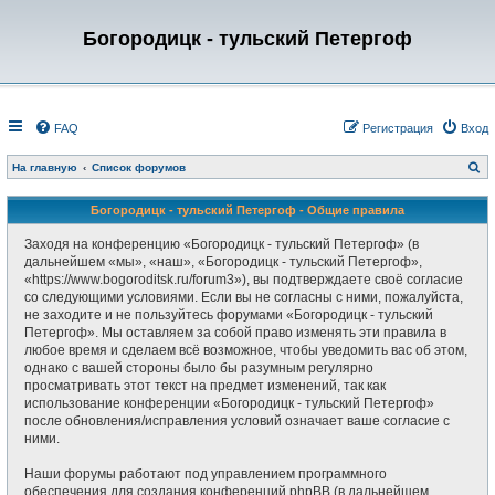
Богородицк - тульский Петергоф
FAQ
Регистрация
Вход
П
На главную
Список форумов
о
и
с
Богородицк - тульский Петергоф - Общие правила
к
Заходя на конференцию «Богородицк - тульский Петергоф» (в
дальнейшем «мы», «наш», «Богородицк - тульский Петергоф»,
«https://www.bogoroditsk.ru/forum3»), вы подтверждаете своё согласие
со следующими условиями. Если вы не согласны с ними, пожалуйста,
не заходите и не пользуйтесь форумами «Богородицк - тульский
Петергоф». Мы оставляем за собой право изменять эти правила в
любое время и сделаем всё возможное, чтобы уведомить вас об этом,
однако с вашей стороны было бы разумным регулярно
просматривать этот текст на предмет изменений, так как
использование конференции «Богородицк - тульский Петергоф»
после обновления/исправления условий означает ваше согласие с
ними.
Наши форумы работают под управлением программного
обеспечения для создания конференций phpBB (в дальнейшем