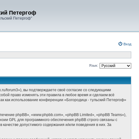
кий Петергоф
ульский Петергоф"
Вход
Язык:
k.ru/forum3»), вы подтверждаете своё согласие со следующими
собой право изменять эти правила в любое время и сделаем всё
так как использование конференции «Богородицк - тульский Петергоф»
ечение phpBB», «www.phpbb.com», «phpBB Limited», «phpBB Teams»),
ензии GPL для программного обеспечения phpBB строго связаны с
 качестве допустимого содержания и/или поведения в них. За