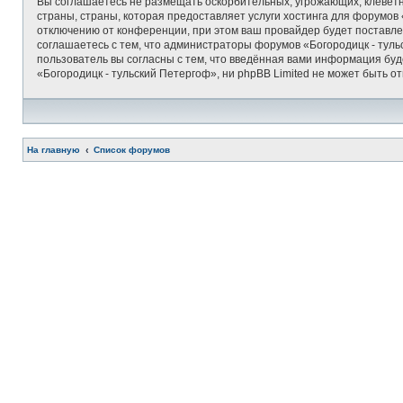
Вы соглашаетесь не размещать оскорбительных, угрожающих, клеветн
страны, страны, которая предоставляет услуги хостинга для форумо
отключению от конференции, при этом ваш провайдер будет поставлен
соглашаетесь с тем, что администраторы форумов «Богородицк - туль
пользователь вы согласны с тем, что введённая вами информация бу
«Богородицк - тульский Петергоф», ни phpBB Limited не может быть от
На главную
Список форумов