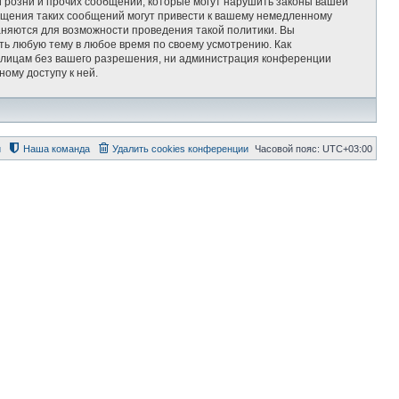
 розни и прочих сообщений, которые могут нарушить законы вашей
мещения таких сообщений могут привести к вашему немедленному
раняются для возможности проведения такой политики. Вы
ть любую тему в любое время по своему усмотрению. Как
им лицам без вашего разрешения, ни администрация конференции
ному доступу к ней.
й
Наша команда
Удалить cookies конференции
Часовой пояс:
UTC+03:00