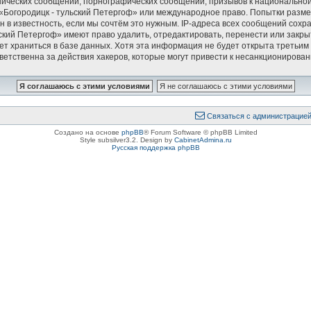
ических сообщений, порнографических сообщений, призывов к национальной
в «Богородицк - тульский Петергоф» или международное право. Попытки раз
 в известность, если мы сочтём это нужным. IP-адреса всех сообщений сох
ский Петергоф» имеют право удалить, отредактировать, перенести или закры
дет храниться в базе данных. Хотя эта информация не будет открыта треть
ветственна за действия хакеров, которые могут привести к несанкционирован
Связаться с администрацие
Создано на основе
phpBB
® Forum Software © phpBB Limited
Style subsilver3.2. Design by
CabinetAdmina.ru
Русская поддержка phpBB