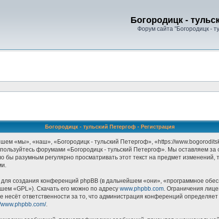
Богородицк - тульс
Форум сайта "Богородицк - т
Богородицк - тульский Петергоф - Регистрация
ем «мы», «наш», «Богородицк - тульский Петергоф», «https://www.bogorodits
е пользуйтесь форумами «Богородицк - тульский Петергоф». Мы оставляем за 
ло бы разумным регулярно просматривать этот текст на предмет изменений, 
ми.
ля создания конференций phpBB (в дальнейшем «они», «программное обесп
йшем «GPL»). Скачать его можно по адресу
www.phpbb.com
. Ограничения лиц
е несёт ответственности за то, что администрация конференций определяет в
://www.phpbb.com/
.